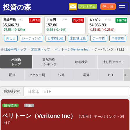
投資の森
押し目
プレミアム
Togg
日経平均
ドル円
NYダウ
(
8/7
)
(
5:55
)
(
5:50
)
上昇
円安
下落
予想
予想
予想
65,606.71
157.80
54,036.93
-76.55 (-0.12%)
-0.65 (-0.41%)
+151.83 (+0.28%)
押し目
レーティング
日本株比較
米国株比較
テーマ株
半導体株
日経平均トップ
米国株トップ
ベリトーン(Veritone Inc)
テーパリング・利上げ
米国株
高配当株
銘柄検索
押し目アラート
トップ
ランキング
配当
セクター別
決算
暴落
ETF
銘柄検索
情報技術
無配
ベリトーン（Veritone Inc）
【VERI】
テーパリング・利
上げ