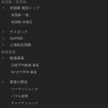
米国株／世界株
米国株 個別トップ
米国株 一覧
米国株 休場日
ナスダック
S&P500
上海総合指数
株価暴落
株価暴落
日経平均株価 暴落
NYダウ平均 暴落
暴落の歴史
リーマンショック
バブル崩壊
チャイナショック