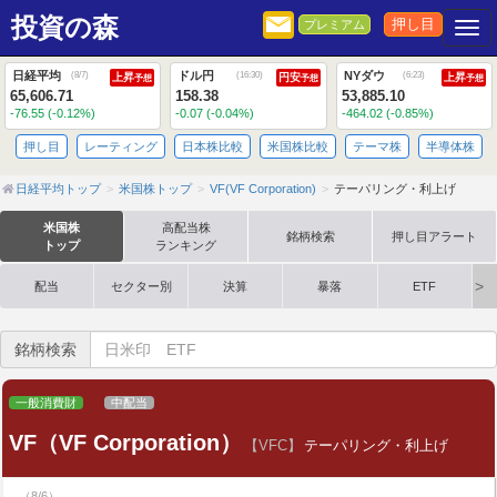
投資の森
押し目
プレミアム
Togg
日経平均
ドル円
NYダウ
(
8/7
)
(
16:30
)
(
6:23
)
上昇
円安
上昇
予想
予想
予想
65,606.71
158.38
53,885.10
-76.55 (-0.12%)
-0.07 (-0.04%)
-464.02 (-0.85%)
押し目
レーティング
日本株比較
米国株比較
テーマ株
半導体株
日経平均トップ
米国株トップ
VF(VF Corporation)
テーパリング・利上げ
米国株
高配当株
銘柄検索
押し目アラート
トップ
ランキング
配当
セクター別
決算
暴落
ETF
銘柄検索
一般消費財
中配当
VF（VF Corporation）
【VFC】
テーパリング・利上げ
（8/6）