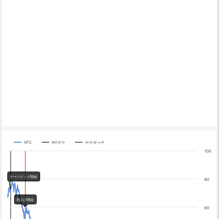
VFC
NYダウ
ナスダック
Chart
100
Line chart with 3 lines.
The chart has 1 X axis displaying categories.
テーパリング開始
80
The chart has 4 Y axes displaying yA0, yA1, yA2, and yA3.
Chart annotations summary
利上げ開始
テーパリング開始
60
利上げ開始