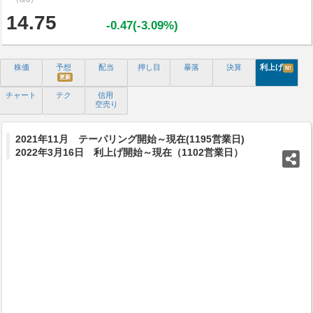
14.75
-0.47(-3.09%)
株価
予想
配当
押し目
暴落
決算
利上げ
N!
更新
チャート
テク
信用
空売り
2021年11月 テーパリング開始～現在(1195営業日)
2022年3月16日 利上げ開始～現在（1102営業日）