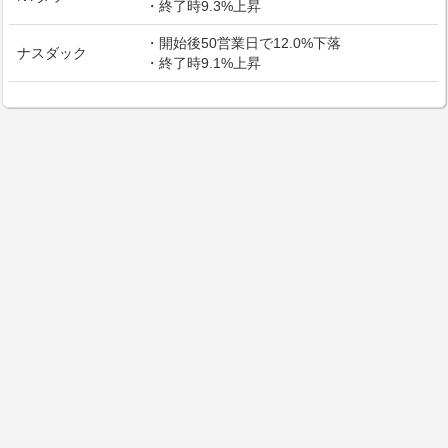
・終了時9.3%上昇
・開始後50営業日で12.0%下落
ナスダック
・終了時9.1%上昇