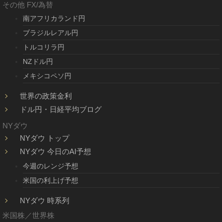
その他 FX/為替
南アフリカランド円
ブラジルレアル円
トルコリラ円
NZドル円
メキシコペソ円
世界の政策金利
ドル円・日経平均ブログ
NYダウ
NYダウ トップ
NYダウ 今日のAI予想
今週のレンジ予想
米国の利上げ予想
NYダウ 時系列
米国株／世界株