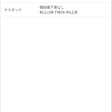
・開始後下落なし
ナスダック
・利上げ終了時26.4%上昇