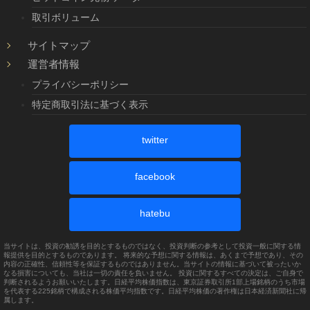
取引ボリューム
サイトマップ
運営者情報
プライバシーポリシー
特定商取引法に基づく表示
twitter
facebook
hatebu
当サイトは、投資の勧誘を目的とするものではなく、投資判断の参考として投資一般に関する情
報提供を目的とするものであります。 将来的な予想に関する情報は、あくまで予想であり、その
内容の正確性、信頼性等を保証するものではありません。当サイトの情報に基づいて被ったいか
なる損害についても、当社は一切の責任を負いません。 投資に関するすべての決定は、ご自身で
判断されるようお願いいたします。日経平均株価指数は、東京証券取引所1部上場銘柄のうち市場
を代表する225銘柄で構成される株価平均指数です。日経平均株価の著作権は日本経済新聞社に帰
属します。