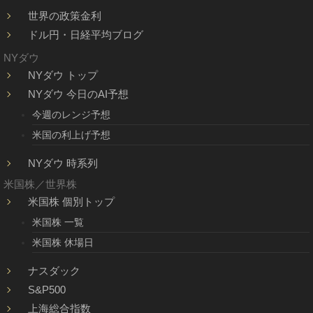
世界の政策金利
ドル円・日経平均ブログ
NYダウ
NYダウ トップ
NYダウ 今日のAI予想
今週のレンジ予想
米国の利上げ予想
NYダウ 時系列
米国株／世界株
米国株 個別トップ
米国株 一覧
米国株 休場日
ナスダック
S&P500
上海総合指数