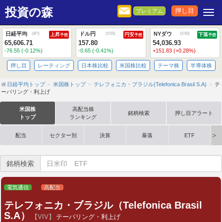
投資の森
押し目
プレミアム
Togg
日経平均
ドル円
NYダウ
(
8/7
)
(
5:55
)
(
5:50
)
上昇
円安
下落
予想
予想
予想
65,606.71
157.80
54,036.93
-76.55 (-0.12%)
-0.65 (-0.41%)
+151.83 (+0.28%)
押し目
レーティング
日本株比較
米国株比較
テーマ株
半導体株
日経平均トップ
米国株トップ
テレフォニカ・ブラジル(Telefonica Brasil S.A)
テ
ーパリング・利上げ
米国株
高配当株
銘柄検索
押し目アラート
トップ
ランキング
配当
セクター別
決算
暴落
ETF
銘柄検索
電気通信
高配当
テレフォニカ・ブラジル（Telefonica Brasil
S.A）
【VIV】
テーパリング・利上げ