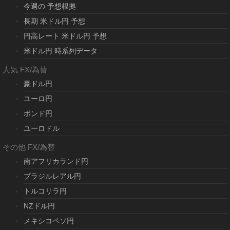
今週の 予想根拠
長期 米ドル円 予想
円高レート 米ドル円 予想
米ドル円 時系列データ
人気 FX/為替
豪ドル円
ユーロ円
ポンド円
ユーロドル
その他 FX/為替
南アフリカランド円
ブラジルレアル円
トルコリラ円
NZドル円
メキシコペソ円