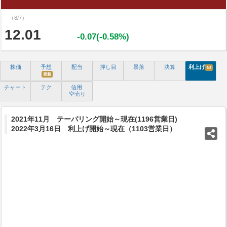
（8/7）
12.01
-0.07(-0.58%)
株価
予想
配当
押し目
暴落
決算
利上げ
N!
更新
チャート
テク
信用
空売り
2021年11月 テーパリング開始～現在(1196営業日)
2022年3月16日 利上げ開始～現在（1103営業日）