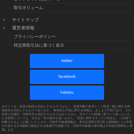
取引ボリューム
サイトマップ
運営者情報
プライバシーポリシー
特定商取引法に基づく表示
twitter
facebook
hatebu
当サイトは、投資の勧誘を目的とするものではなく、投資判断の参考として投資一般に関する情
報提供を目的とするものであります。 将来的な予想に関する情報は、あくまで予想であり、その
内容の正確性、信頼性等を保証するものではありません。当サイトの情報に基づいて被ったいか
なる損害についても、当社は一切の責任を負いません。 投資に関するすべての決定は、ご自身で
判断されるようお願いいたします。日経平均株価指数は、東京証券取引所1部上場銘柄のうち市場
を代表する225銘柄で構成される株価平均指数です。日経平均株価の著作権は日本経済新聞社に帰
属します。