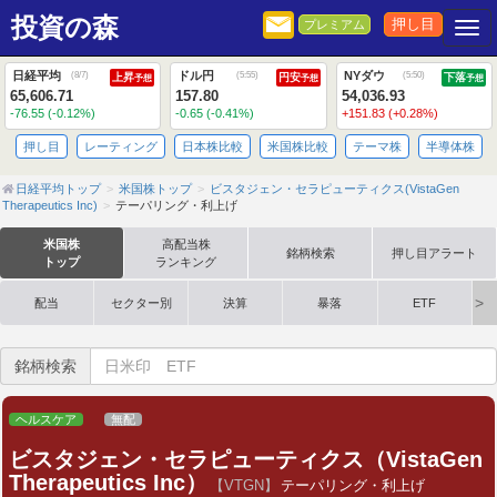
投資の森
押し目
プレミアム
Togg
日経平均
ドル円
NYダウ
(
8/7
)
(
5:55
)
(
5:50
)
上昇
円安
下落
予想
予想
予想
65,606.71
157.80
54,036.93
-76.55 (-0.12%)
-0.65 (-0.41%)
+151.83 (+0.28%)
押し目
レーティング
日本株比較
米国株比較
テーマ株
半導体株
日経平均トップ
米国株トップ
ビスタジェン・セラピューティクス(VistaGen
Therapeutics Inc)
テーパリング・利上げ
米国株
高配当株
銘柄検索
押し目アラート
トップ
ランキング
配当
セクター別
決算
暴落
ETF
銘柄検索
ヘルスケア
無配
ビスタジェン・セラピューティクス（VistaGen
Therapeutics Inc）
【VTGN】
テーパリング・利上げ