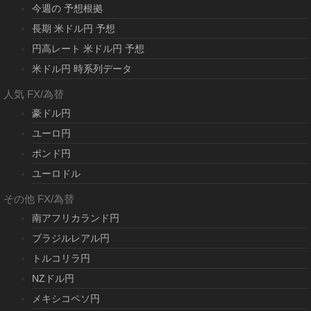
今週の 予想根拠
長期 米ドル円 予想
円高レート 米ドル円 予想
米ドル円 時系列データ
人気 FX/為替
豪ドル円
ユーロ円
ポンド円
ユーロドル
その他 FX/為替
南アフリカランド円
ブラジルレアル円
トルコリラ円
NZドル円
メキシコペソ円