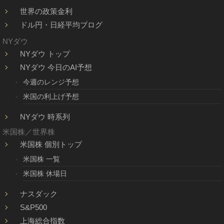
世界の政策金利
ドル円・日経平均ブログ
NYダウ
NYダウ トップ
NYダウ 今日のAI予想
今週のレンジ予想
米国の利上げ予想
NYダウ 時系列
米国株／世界株
米国株 個別トップ
米国株 一覧
米国株 休場日
ナスダック
S&P500
上海総合指数