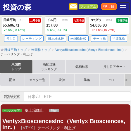
投資の森
押し目
プレミアム
Togg
日経平均
ドル円
NYダウ
(
8/7
)
(
5:55
)
(
5:50
)
上昇
円安
下落
予想
予想
予想
65,606.71
157.80
54,036.93
-76.55 (-0.12%)
-0.65 (-0.41%)
+151.83 (+0.28%)
押し目
レーティング
日本株比較
米国株比較
テーマ株
半導体株
日経平均トップ
米国株トップ
VentyxBiosciencesInc(Ventyx Biosciences, Inc.)
テーパリング・利上げ
米国株
高配当株
銘柄検索
押し目アラート
トップ
ランキング
配当
セクター別
決算
暴落
ETF
銘柄検索
※上場廃止
ヘルスケア
無配
VentyxBiosciencesInc（Ventyx Biosciences,
Inc.）
【VTYX】
テーパリング・利上げ