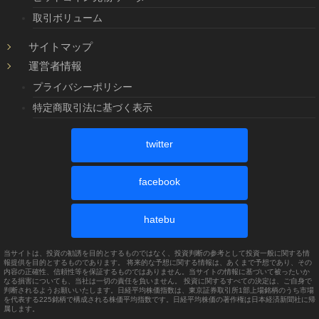
取引ボリューム
サイトマップ
運営者情報
プライバシーポリシー
特定商取引法に基づく表示
twitter
facebook
hatebu
当サイトは、投資の勧誘を目的とするものではなく、投資判断の参考として投資一般に関する情
報提供を目的とするものであります。 将来的な予想に関する情報は、あくまで予想であり、その
内容の正確性、信頼性等を保証するものではありません。当サイトの情報に基づいて被ったいか
なる損害についても、当社は一切の責任を負いません。 投資に関するすべての決定は、ご自身で
判断されるようお願いいたします。日経平均株価指数は、東京証券取引所1部上場銘柄のうち市場
を代表する225銘柄で構成される株価平均指数です。日経平均株価の著作権は日本経済新聞社に帰
属します。