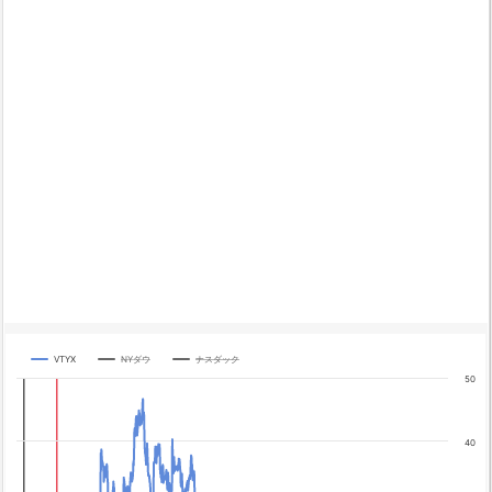
VTYX
NYダウ
ナスダック
Chart
50
Line chart with 3 lines.
The chart has 1 X axis displaying categories.
40
The chart has 4 Y axes displaying yA0, yA1, yA2, and yA3.
Chart annotations summary