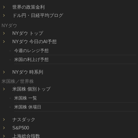
世界の政策金利
ドル円・日経平均ブログ
NYダウ
NYダウ トップ
NYダウ 今日のAI予想
今週のレンジ予想
米国の利上げ予想
NYダウ 時系列
米国株／世界株
米国株 個別トップ
米国株 一覧
米国株 休場日
ナスダック
S&P500
上海総合指数