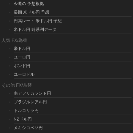
今週の 予想根拠
長期 米ドル円 予想
円高レート 米ドル円 予想
米ドル円 時系列データ
人気 FX/為替
豪ドル円
ユーロ円
ポンド円
ユーロドル
その他 FX/為替
南アフリカランド円
ブラジルレアル円
トルコリラ円
NZドル円
メキシコペソ円