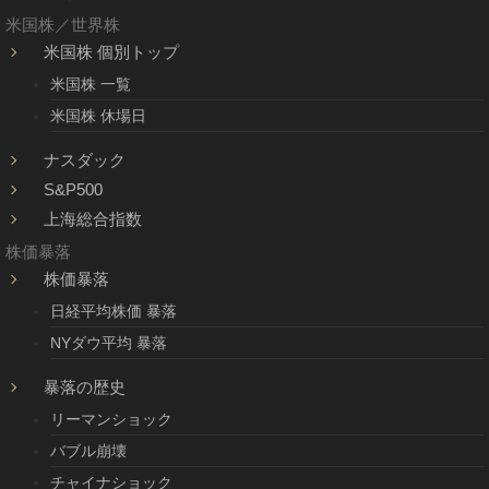
米国株／世界株
米国株 個別トップ
米国株 一覧
米国株 休場日
ナスダック
S&P500
上海総合指数
株価暴落
株価暴落
日経平均株価 暴落
NYダウ平均 暴落
暴落の歴史
リーマンショック
バブル崩壊
チャイナショック