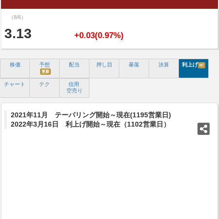
（8/6）
3.13
+0.03(0.97%)
株価
予想
配当
押し目
暴落
決算
利上げ
N!
更新
チャート
テク
信用
空売り
2021年11月 テーパリング開始～現在(1195営業日)
2022年3月16日 利上げ開始～現在（1102営業日）