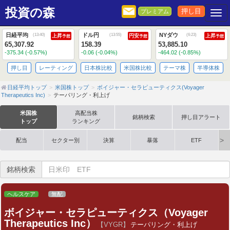
投資の森
押し目
プレミアム
Togg
日経平均
ドル円
NYダウ
(
13:40
)
(
13:55
)
(
6:23
)
上昇
円安
上昇
予想
予想
予想
65,307.92
158.39
53,885.10
-375.34 (-0.57%)
-0.06 (-0.04%)
-464.02 (-0.85%)
押し目
レーティング
日本株比較
米国株比較
テーマ株
半導体株
日経平均トップ
米国株トップ
ボイジャー・セラピューティクス(Voyager
Therapeutics Inc)
テーパリング・利上げ
米国株
高配当株
銘柄検索
押し目アラート
トップ
ランキング
配当
セクター別
決算
暴落
ETF
銘柄検索
ヘルスケア
無配
ボイジャー・セラピューティクス（Voyager
Therapeutics Inc）
【VYGR】
テーパリング・利上げ