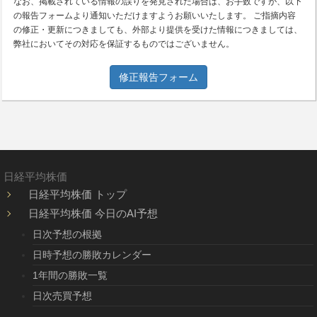
なお、掲載されている情報の誤りを発見された場合は、お手数ですが、以下
の報告フォームより通知いただけますようお願いいたします。 ご指摘内容
の修正・更新につきましても、外部より提供を受けた情報につきましては、
弊社においてその対応を保証するものではございません。
修正報告フォーム
日経平均株価
日経平均株価 トップ
日経平均株価 今日のAI予想
日次予想の根拠
日時予想の勝敗カレンダー
1年間の勝敗一覧
日次売買予想