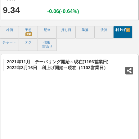
9.34
-0.06(-0.64%)
株価
予想
配当
押し目
暴落
決算
利上げ
N!
更新
チャート
テク
信用
空売り
2021年11月 テーパリング開始～現在(1196営業日)
2022年3月16日 利上げ開始～現在（1103営業日）