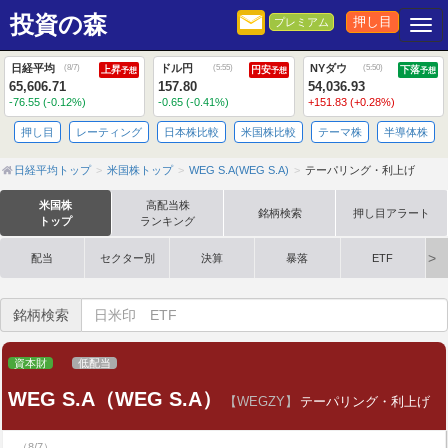
投資の森
押し目
プレミアム
Togg
日経平均
ドル円
NYダウ
(
8/7
)
(
5:55
)
(
5:50
)
上昇
円安
下落
予想
予想
予想
65,606.71
157.80
54,036.93
-76.55 (-0.12%)
-0.65 (-0.41%)
+151.83 (+0.28%)
押し目
レーティング
日本株比較
米国株比較
テーマ株
半導体株
日経平均トップ
米国株トップ
WEG S.A(WEG S.A)
テーパリング・利上げ
米国株
高配当株
銘柄検索
押し目アラート
トップ
ランキング
配当
セクター別
決算
暴落
ETF
銘柄検索
資本財
低配当
WEG S.A（WEG S.A）
【WEGZY】
テーパリング・利上げ
（8/7）