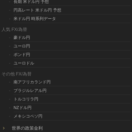
長期 米ドル円 予想
円高レート 米ドル円 予想
米ドル円 時系列データ
人気 FX/為替
豪ドル円
ユーロ円
ポンド円
ユーロドル
その他 FX/為替
南アフリカランド円
ブラジルレアル円
トルコリラ円
NZドル円
メキシコペソ円
世界の政策金利