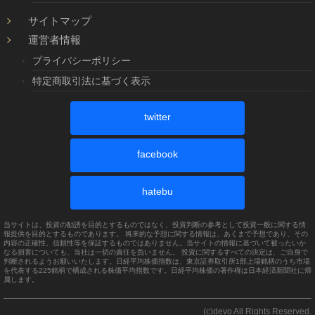
サイトマップ
運営者情報
プライバシーポリシー
特定商取引法に基づく表示
twitter
facebook
hatebu
当サイトは、投資の勧誘を目的とするものではなく、投資判断の参考として投資一般に関する情
報提供を目的とするものであります。 将来的な予想に関する情報は、あくまで予想であり、その
内容の正確性、信頼性等を保証するものではありません。当サイトの情報に基づいて被ったいか
なる損害についても、当社は一切の責任を負いません。 投資に関するすべての決定は、ご自身で
判断されるようお願いいたします。日経平均株価指数は、東京証券取引所1部上場銘柄のうち市場
を代表する225銘柄で構成される株価平均指数です。日経平均株価の著作権は日本経済新聞社に帰
属します。
(c)devo All Rights Reserved.