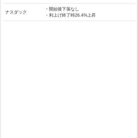
・開始後下落なし
ナスダック
・利上げ終了時26.4%上昇