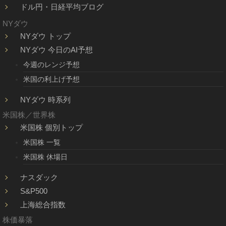
ドル円・日経平均ブログ
NYダウ
NYダウ トップ
NYダウ 今日のAI予想
今週のレンジ予想
米国の利上げ予想
NYダウ 時系列
米国株／世界株
米国株 個別トップ
米国株 一覧
米国株 休場日
ナスダック
S&P500
上海総合指数
株価暴落