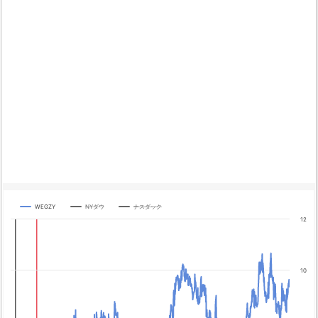
WEGZY
NYダウ
ナスダック
Chart
12
Line chart with 3 lines.
The chart has 1 X axis displaying categories.
The chart has 4 Y axes displaying yA0, yA1, yA2, and yA3.
10
Chart annotations summary
テーパリング開始
利上げ開始