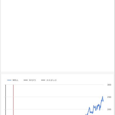
WELL
NYダウ
ナスダック
Chart
300
Line chart with 3 lines.
The chart has 1 X axis displaying categories.
250
The chart has 4 Y axes displaying yA0, yA1, yA2, and yA3.
Chart annotations summary
200
テーパリング開始