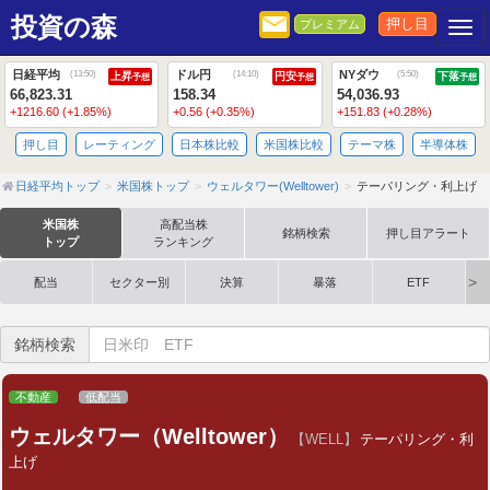
投資の森
押し目
プレミアム
Togg
日経平均
ドル円
NYダウ
(
13:50
)
(
14:10
)
(
5:50
)
上昇
円安
下落
予想
予想
予想
66,823.31
158.34
54,036.93
+1216.60 (+1.85%)
+0.56 (+0.35%)
+151.83 (+0.28%)
押し目
レーティング
日本株比較
米国株比較
テーマ株
半導体株
日経平均トップ
米国株トップ
ウェルタワー(Welltower)
テーパリング・利上げ
米国株
高配当株
銘柄検索
押し目アラート
トップ
ランキング
配当
セクター別
決算
暴落
ETF
銘柄検索
不動産
低配当
ウェルタワー（Welltower）
【WELL】
テーパリング・利
上げ