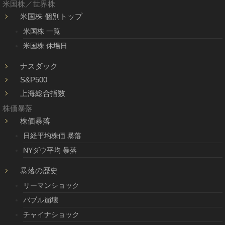
米国株／世界株
米国株 個別トップ
米国株 一覧
米国株 休場日
ナスダック
S&P500
上海総合指数
株価暴落
株価暴落
日経平均株価 暴落
NYダウ平均 暴落
暴落の歴史
リーマンショック
バブル崩壊
チャイナショック