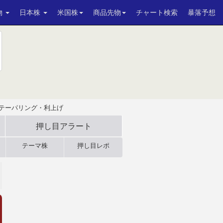
物
日本株
米国株
商品先物
チャート検索
暴落予想
テーパリング・利上げ
押し目アラート
テーマ株
押し目レポ