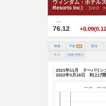
ウィンダム・ホテルズ・ア
Resorts Inc）
【WH】
（8/5）
76.12
+0.09(0.1
株価
予想
配当
更新
テク
信用
空売り
2021年11月 テーパリン
2022年3月16日 利上げ
WH
NY
Chart
Line chart with 3 lines.
The chart has 1 X axis displaying 