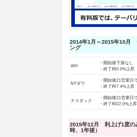
2014年1月～2015年10
ング
・開始後下落なし
WH
・終了時0.0%上昇
・開始後21営業日で
NYダウ
・終了時7.4%上昇
・開始後21営業日で
ナスダック
・終了時22.0%上昇
2015年12月 利上げ1度
時、1年後）