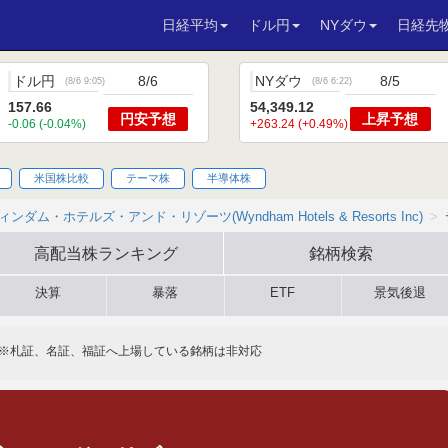
日経平均
ドル円
NYダウ
日経先
ドル円
8/6
NYダウ
8/5
(
8/6 9:05
)
(
8/6 6:22
)
157.66
54,349.12
円安
予想
上昇
予想
-0.06 (-0.04%)
+263.24 (+0.49%)
米国株比較
テーマ株
半導体株
ィンダム・ホテルズ・アンド・リゾーツ(Wyndham Hotels & Resorts Inc)
高配当株
ランキング
銘柄検索
決算
暴落
ETF
景気後退
※札証、名証、福証へ上場している銘柄は非対応