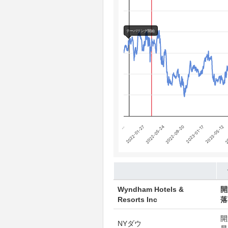
The chart has 4 Y axes displaying
Chart annotations summary
テーパリング開始
利上げ開始
テーパリング開始
…
2023-01-17
2022-01-27
2023-05-12
2022-05-24
2
2022-09-20
End of interactive chart.
Wyndham Hotels &
開
Resorts Inc
落
開
NYダウ