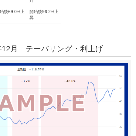
昇
始後
69.0%上
開始後
96.2%上
昇
18年12月 テーパリング・利上げ