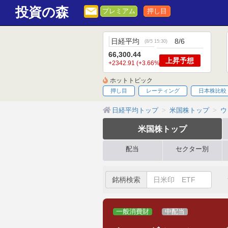
投資の森
プレミアム
押し目
日経平均
8/6
(
8/5 15:30
)
66,300.44
上昇
予想
+2342.91 (+3.66%)
ホットトピック
押し目
レーティング
日本株比較
日経平均トップ
米国株トップ
ウ
米国株
トップ
配当
セクター別
銘柄検索
一般消費財
中配当