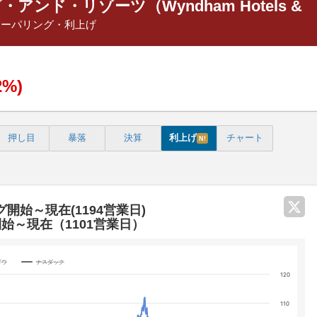
ンド・リゾーツ（Wyndham Hotels &
テーパリング・利上げ
2%)
押し目
暴落
決算
利上げ
チャート
N!
グ開始～現在(1194営業日)
開始～現在（1101営業日）
ダウ
ナスダック
120
categories.
110