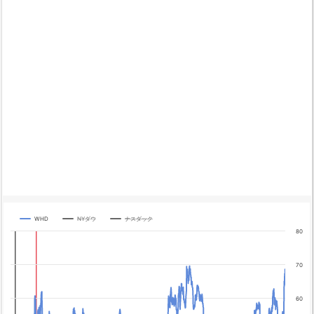
WHD
NYダウ
ナスダック
Chart
80
Line chart with 3 lines.
The chart has 1 X axis displaying categories.
70
The chart has 4 Y axes displaying yA0, yA1, yA2, and yA3.
Chart annotations summary
60
テーパリング開始