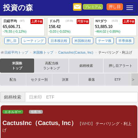
投資の森
押し目
プレミアム
Togg
日経平均
ドル円
NYダウ
(
8/7
)
(
16:35
)
(
6:23
)
上昇
円安
上昇
予想
予想
予想
65,606.71
158.42
53,885.10
-76.55 (-0.12%)
-0.03 (-0.02%)
-464.02 (-0.85%)
押し目
レーティング
日本株比較
米国株比較
テーマ株
半導体株
日経平均トップ
米国株トップ
CactusInc(Cactus, Inc)
テーパリング・利上げ
米国株
高配当株
銘柄検索
押し目アラート
トップ
ランキング
配当
セクター別
決算
暴落
ETF
銘柄検索
エネルギー
低配当
CactusInc（Cactus, Inc）
【WHD】
テーパリング・利上
げ