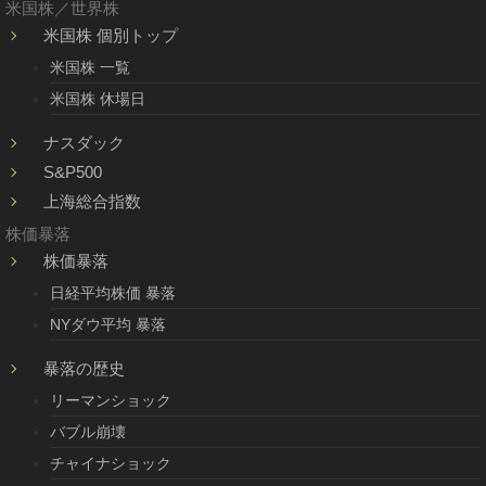
米国株／世界株
米国株 個別トップ
米国株 一覧
米国株 休場日
ナスダック
S&P500
上海総合指数
株価暴落
株価暴落
日経平均株価 暴落
NYダウ平均 暴落
暴落の歴史
リーマンショック
バブル崩壊
チャイナショック