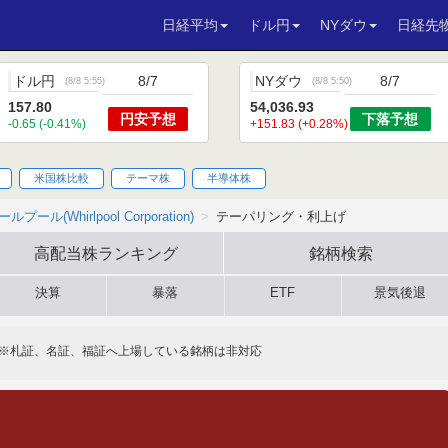
日経平均
ドル円
NYダウ
日経先
ドル円
8/7
NYダウ
8/7
(
8/8 5:55
)
(
8/8 5:50
)
157.80
54,036.93
円安
予想
下落
予想
-0.65 (-0.41%)
+151.83 (+0.28%)
米国株比較
テーマ株
半導体株
ルプール(Whirlpool Corporation)
テーパリング・利上げ
高配当株
ランキング
銘柄検索
決算
暴落
ETF
景気後退
※札証、名証、福証へ上場している銘柄は非対応