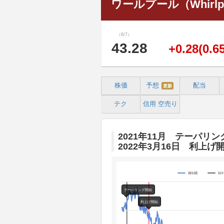
ワールプール（Whirlpoo
（8/7）
43.28
+0.28(0.6
株価
予想
配当
更新
テク
信用
空売り
2021年11月 テーパリン
2022年3月16日 利上げ
WHR
N
Chart
テーパリング開始
Line chart with 3 lines.
利上げ開始
The chart has 1 X axis displaying 
The chart has 4 Y axes displaying