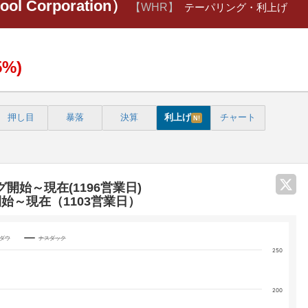
l Corporation）
【WHR】
テーパリング・利上げ
5%)
押し目
暴落
決算
利上げ
チャート
N!
グ開始～現在(1196営業日)
開始～現在（1103営業日）
Yダウ
ナスダック
250
categories.
200
 yA0, yA1, yA2, and yA3.