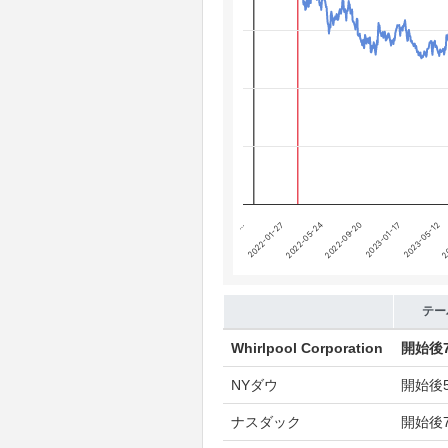
Chart annotations summary
テーパリング開始
利上げ開始
20
…
2022-01-27
2022-05-24
2022-09-20
2023-01-17
2023-05-12
End of interactive chart.
テー
Whirlpool Corporation
開始後
NYダウ
開始後
ナスダック
開始後