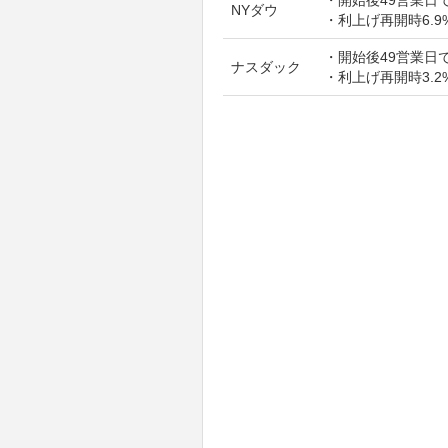
NYダウ
・利上げ再開時6.9
・開始後49営業日で
ナスダック
・利上げ再開時3.2