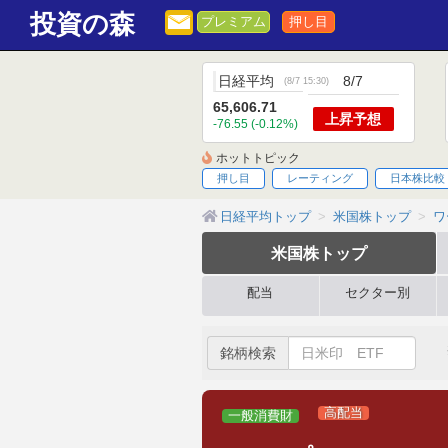
投資の森
プレミアム
押し目
日経平均
8/7
(
8/7 15:30
)
65,606.71
上昇
予想
-76.55 (-0.12%)
ホットトピック
押し目
レーティング
日本株比較
日経平均トップ
米国株トップ
ワー
米国株
トップ
配当
セクター別
銘柄検索
高配当
一般消費財