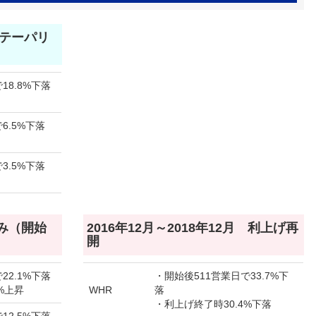
月 テーパリ
18.8%下落
6.5%下落
3.5%下落
のみ（開始
2016年12月～2018年12月 利上げ再
開
22.1%下落
・開始後511営業日で33.7%下
%上昇
WHR
落
・利上げ終了時30.4%下落
12.5%下落