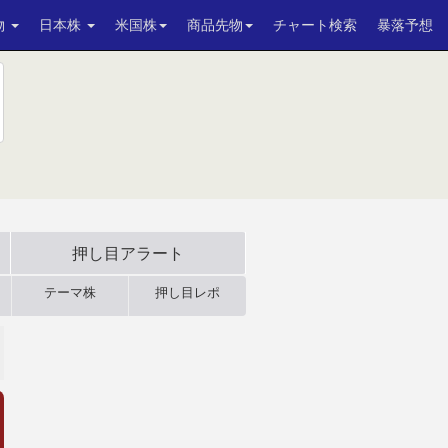
物
日本株
米国株
商品先物
チャート検索
暴落予想
押し目アラート
テーマ株
押し目レポ