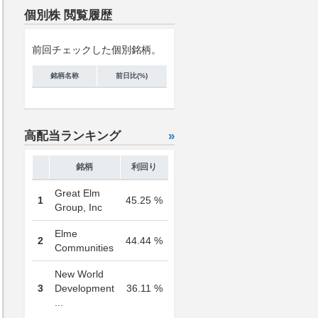
個別株 閲覧履歴
前回チェックした個別銘柄。
銘柄名称
前日比(%)
高配当ランキング
»
銘柄
利回り
Great Elm
1
45.25 %
Group, Inc
Elme
2
44.44 %
Communities
New World
3
Development
36.11 %
...