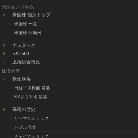
米国株／世界株
米国株 個別トップ
米国株 一覧
米国株 休場日
ナスダック
S&P500
上海総合指数
株価暴落
株価暴落
日経平均株価 暴落
NYダウ平均 暴落
暴落の歴史
リーマンショック
バブル崩壊
チャイナショック