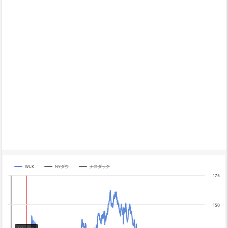
WLK
NYダウ
ナスダック
Chart
175
Line chart with 3 lines.
The chart has 1 X axis displaying categories.
150
The chart has 4 Y axes displaying yA0, yA1, yA2, and yA3.
Chart annotations summary