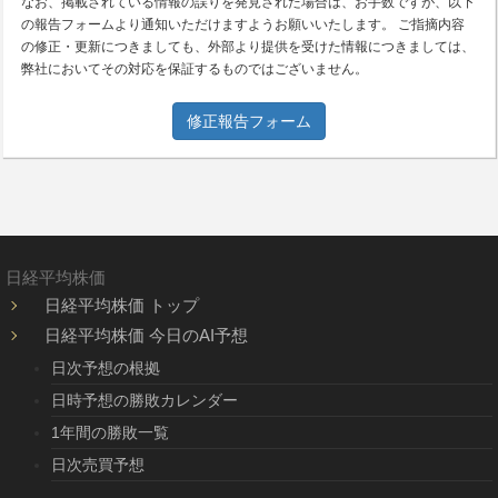
なお、掲載されている情報の誤りを発見された場合は、お手数ですが、以下
の報告フォームより通知いただけますようお願いいたします。 ご指摘内容
の修正・更新につきましても、外部より提供を受けた情報につきましては、
弊社においてその対応を保証するものではございません。
修正報告フォーム
日経平均株価
日経平均株価 トップ
日経平均株価 今日のAI予想
日次予想の根拠
日時予想の勝敗カレンダー
1年間の勝敗一覧
日次売買予想