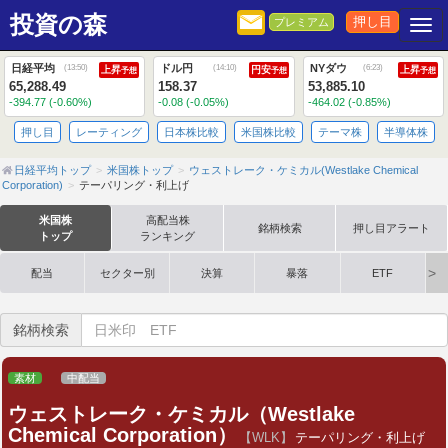
投資の森
押し目
プレミアム
Togg
日経平均
ドル円
NYダウ
(
13:50
)
(
14:10
)
(
6:23
)
上昇
円安
上昇
予想
予想
予想
65,288.49
158.37
53,885.10
-394.77 (-0.60%)
-0.08 (-0.05%)
-464.02 (-0.85%)
押し目
レーティング
日本株比較
米国株比較
テーマ株
半導体株
日経平均トップ
米国株トップ
ウェストレーク・ケミカル(Westlake Chemical
Corporation)
テーパリング・利上げ
米国株
高配当株
銘柄検索
押し目アラート
トップ
ランキング
配当
セクター別
決算
暴落
ETF
銘柄検索
素材
中配当
ウェストレーク・ケミカル（Westlake
Chemical Corporation）
【WLK】
テーパリング・利上げ