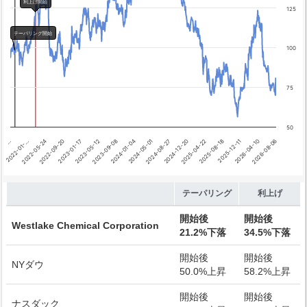
テーパリング開始
利上げ開始
125
利上げ開始
テーパリング開始
100
75
50
2024-12-20
2022-01-…
2025-04-22
2022-05-24
2025-08-18
2022-09-20
2025-12-11
2023-01-17
2026-04-10
2023-05-12
2026-08-06
2023-09-08
2024-01-04
2024-05-01
2024-08-27
…
End of interactive chart.
テーパリング
利上げ
開始後
開始後
Westlake Chemical Corporation
21.2%下落
34.5%下落
開始後
開始後
NYダウ
50.0%上昇
58.2%上昇
開始後
開始後
ナスダック