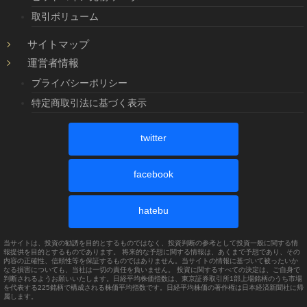
取引ボリューム
サイトマップ
運営者情報
プライバシーポリシー
特定商取引法に基づく表示
twitter
facebook
hatebu
当サイトは、投資の勧誘を目的とするものではなく、投資判断の参考として投資一般に関する情
報提供を目的とするものであります。 将来的な予想に関する情報は、あくまで予想であり、その
内容の正確性、信頼性等を保証するものではありません。当サイトの情報に基づいて被ったいか
なる損害についても、当社は一切の責任を負いません。 投資に関するすべての決定は、ご自身で
判断されるようお願いいたします。日経平均株価指数は、東京証券取引所1部上場銘柄のうち市場
を代表する225銘柄で構成される株価平均指数です。日経平均株価の著作権は日本経済新聞社に帰
属します。