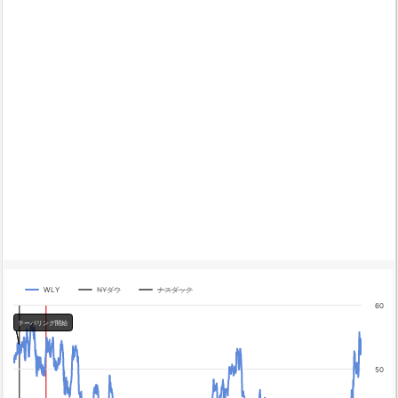
WLY
NYダウ
ナスダック
Chart
60
テーパリング開始
Line chart with 3 lines.
The chart has 1 X axis displaying categories.
The chart has 4 Y axes displaying yA0, yA1, yA2, and yA3.
50
Chart annotations summary