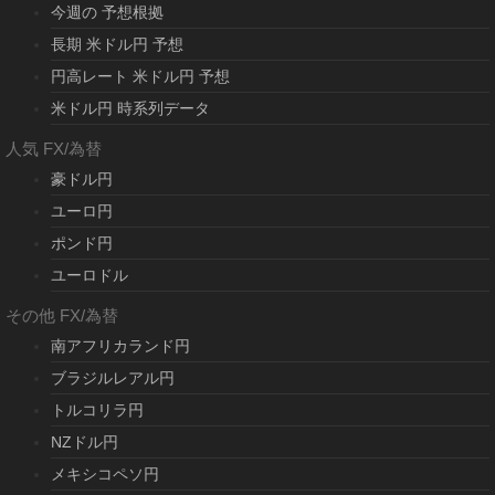
今週の 予想根拠
長期 米ドル円 予想
円高レート 米ドル円 予想
米ドル円 時系列データ
人気 FX/為替
豪ドル円
ユーロ円
ポンド円
ユーロドル
その他 FX/為替
南アフリカランド円
ブラジルレアル円
トルコリラ円
NZドル円
メキシコペソ円