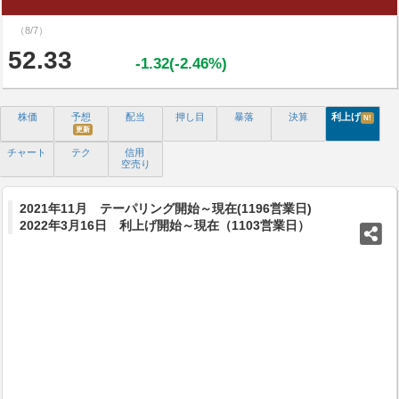
（8/7）
52.33
-1.32(-2.46%)
株価
予想
配当
押し目
暴落
決算
利上げ
N!
更新
チャート
テク
信用
空売り
2021年11月 テーパリング開始～現在(1196営業日)
2022年3月16日 利上げ開始～現在（1103営業日）