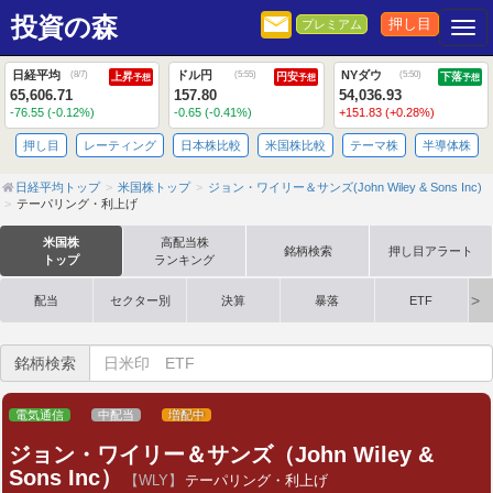
投資の森
押し目
プレミアム
Togg
日経平均
ドル円
NYダウ
(
8/7
)
(
5:55
)
(
5:50
)
上昇
円安
下落
予想
予想
予想
65,606.71
157.80
54,036.93
-76.55 (-0.12%)
-0.65 (-0.41%)
+151.83 (+0.28%)
押し目
レーティング
日本株比較
米国株比較
テーマ株
半導体株
日経平均トップ
米国株トップ
ジョン・ワイリー＆サンズ(John Wiley & Sons Inc)
テーパリング・利上げ
米国株
高配当株
銘柄検索
押し目アラート
トップ
ランキング
配当
セクター別
決算
暴落
ETF
銘柄検索
電気通信
中配当
増配中
ジョン・ワイリー＆サンズ（John Wiley &
Sons Inc）
【WLY】
テーパリング・利上げ