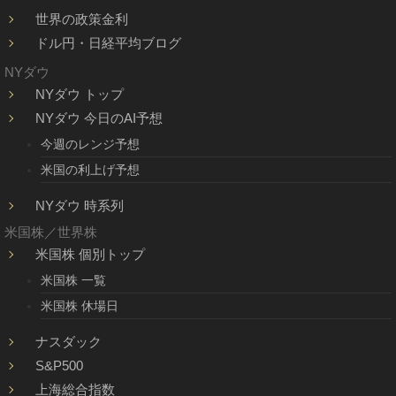
世界の政策金利
ドル円・日経平均ブログ
NYダウ
NYダウ トップ
NYダウ 今日のAI予想
今週のレンジ予想
米国の利上げ予想
NYダウ 時系列
米国株／世界株
米国株 個別トップ
米国株 一覧
米国株 休場日
ナスダック
S&P500
上海総合指数