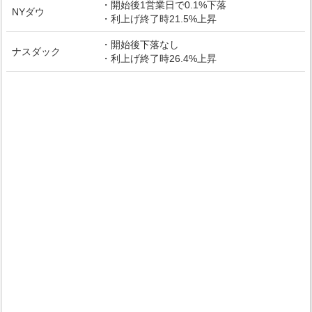
・開始後1営業日で0.1%下落
NYダウ
・利上げ終了時21.5%上昇
・開始後下落なし
ナスダック
・利上げ終了時26.4%上昇