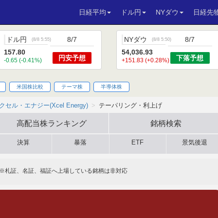
日経平均
ドル円
NYダウ
日経先
ドル円
8/7
NYダウ
8/7
(
8/8 5:55
)
(
8/8 5:50
)
157.80
54,036.93
円安
予想
下落
予想
-0.65 (-0.41%)
+151.83 (+0.28%)
米国株比較
テーマ株
半導体株
クセル・エナジー(Xcel Energy)
テーパリング・利上げ
高配当株
ランキング
銘柄検索
決算
暴落
ETF
景気後退
※札証、名証、福証へ上場している銘柄は非対応