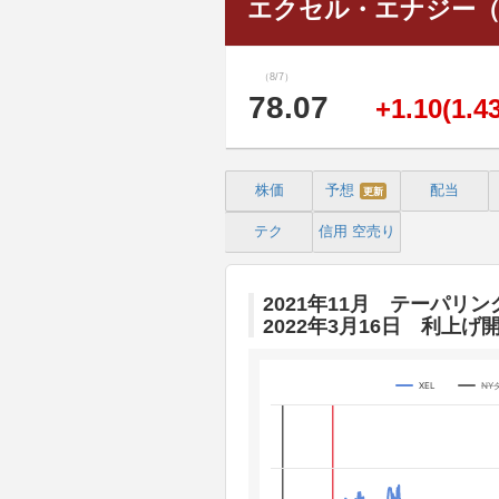
エクセル・エナジー（Xce
（8/7）
78.07
+1.10(1.4
株価
予想
配当
更新
テク
信用
空売り
2021年11月 テーパリン
2022年3月16日 利上げ
XEL
NY
Chart
Line chart with 3 lines.
The chart has 1 X axis displaying 
The chart has 4 Y axes displaying