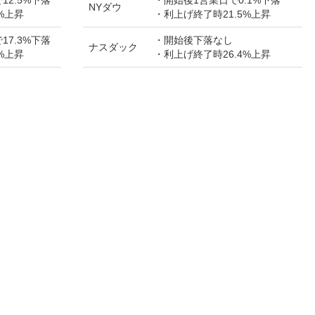
NYダウ
%上昇
・利上げ終了時21.5%上昇
17.3%下落
・開始後下落なし
ナスダック
%上昇
・利上げ終了時26.4%上昇