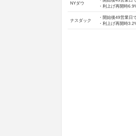
NYダウ
・利上げ再開時6.9
・開始後49営業日で
ナスダック
・利上げ再開時3.2