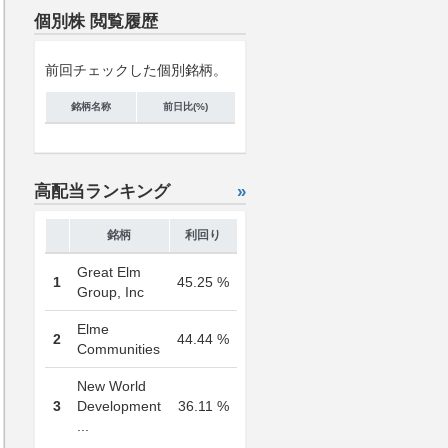
個別株 閲覧履歴
前回チェックした個別銘柄。
銘柄名称
前日比(%)
高配当ランキング
»
銘柄
利回り
Great Elm
1
45.25 %
Group, Inc
Elme
2
44.44 %
Communities
New World
3
Development
36.11 %
...