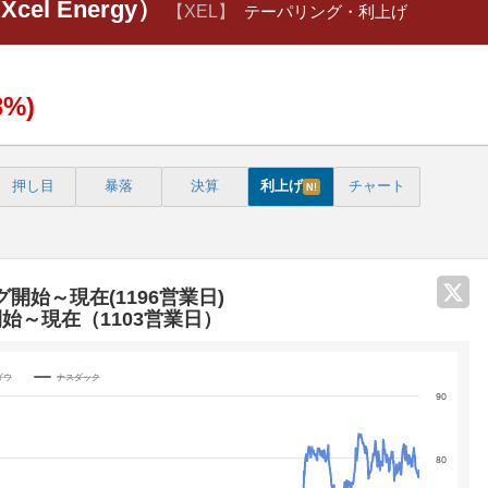
l Energy）
【XEL】
テーパリング・利上げ
3%)
押し目
暴落
決算
利上げ
チャート
N!
グ開始～現在(1196営業日)
開始～現在（1103営業日）
ダウ
ナスダック
90
categories.
80
 yA0, yA1, yA2, and yA3.