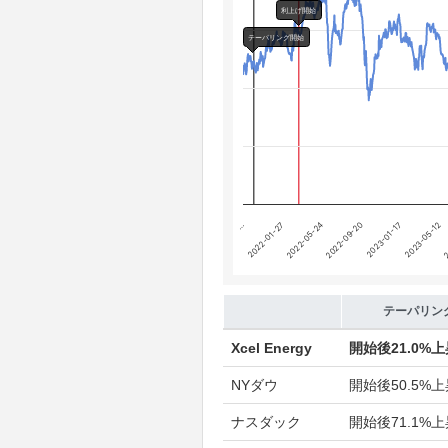
Chart annotations summary
利上げ開始
テーパリング開始
利上げ開始
テーパリング開始
2023-01-17
2023-05-12
…
2
2022-01-27
2022-05-24
2022-09-20
End of interactive chart.
テーパリン
Xcel Energy
開始後
21.0%
NYダウ
開始後
50.5%
ナスダック
開始後
71.1%