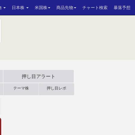
物
日本株
米国株
商品先物
チャート検索
暴落予想
押し目アラート
テーマ株
押し目レポ