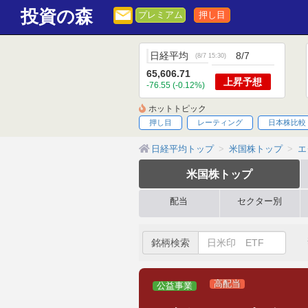
投資の森
プレミアム
押し目
日経平均
8/7
(
8/7 15:30
)
65,606.71
上昇
予想
-76.55 (-0.12%)
ホットトピック
押し目
レーティング
日本株比較
日経平均トップ
米国株トップ
エ
米国株
トップ
配当
セクター別
銘柄検索
高配当
公益事業