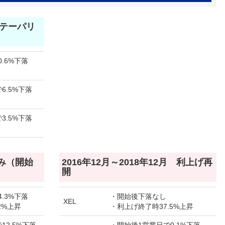
月 テーパリ
.6%下落
6.5%下落
3.5%下落
のみ（開始
2016年12月～2018年12月 利上げ再
開
.3%下落
・開始後下落なし
XEL
2%上昇
・利上げ終了時37.5%上昇
12.5%下落
・開始後1営業日で0.1%下落