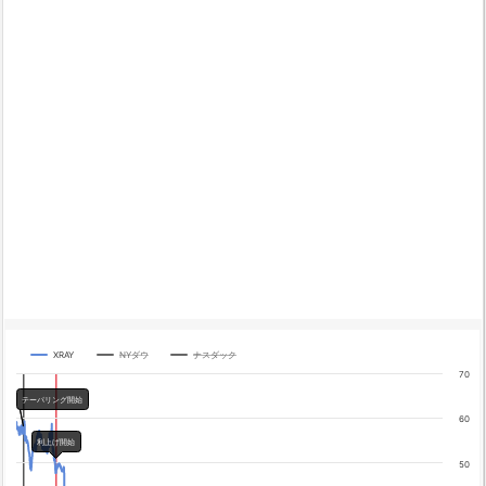
XRAY
NYダウ
ナスダック
Chart
70
Line chart with 3 lines.
テーパリング開始
The chart has 1 X axis displaying categories.
60
The chart has 4 Y axes displaying yA0, yA1, yA2, and yA3.
利上げ開始
Chart annotations summary
50