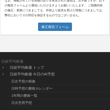
なお、掲載されている情報の誤りを発見された場合は、お手数ですが、以下
の報告フォームより通知いただけますようお願いいたします。 ご指摘内容
の修正・更新につきましても、外部より提供を受けた情報につきましては、
弊社においてその対応を保証するものではございません。
修正報告フォーム
日経平均株価
日経平均株価 トップ
日経平均株価 今日のAI予想
日次予想の根拠
日時予想の勝敗カレンダー
1年間の勝敗一覧
日次売買予想