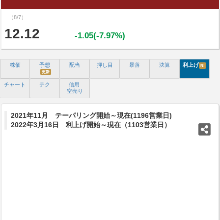
（8/7）
12.12
-1.05(-7.97%)
株価
予想
配当
押し目
暴落
決算
利上げ
N!
更新
チャート
テク
信用
空売り
2021年11月 テーパリング開始～現在(1196営業日)
2022年3月16日 利上げ開始～現在（1103営業日）