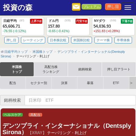
投資の森
押し目
プレミアム
Togg
日経平均
ドル円
NYダウ
(
8/7
)
(
5:55
)
(
5:50
)
上昇
円安
下落
予想
予想
予想
65,606.71
157.80
54,036.93
-76.55 (-0.12%)
-0.65 (-0.41%)
+151.83 (+0.28%)
押し目
レーティング
日本株比較
米国株比較
テーマ株
半導体株
日経平均トップ
米国株トップ
デンツプライ・インターナショナル(Dentsply
Sirona)
テーパリング・利上げ
米国株
高配当株
銘柄検索
押し目アラート
トップ
ランキング
配当
セクター別
決算
暴落
ETF
銘柄検索
ヘルスケア
高配当
デンツプライ・インターナショナル（Dentsply
Sirona）
【XRAY】
テーパリング・利上げ