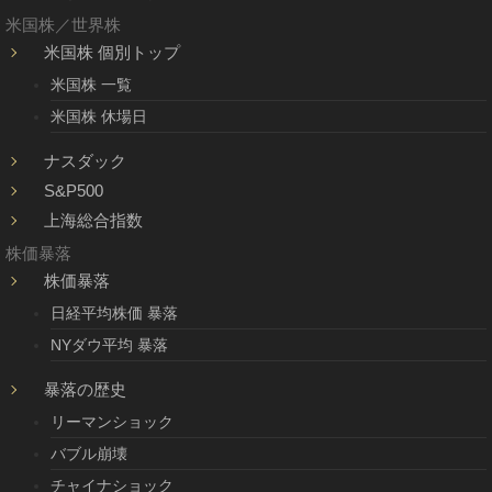
米国株／世界株
米国株 個別トップ
米国株 一覧
米国株 休場日
ナスダック
S&P500
上海総合指数
株価暴落
株価暴落
日経平均株価 暴落
NYダウ平均 暴落
暴落の歴史
リーマンショック
バブル崩壊
チャイナショック