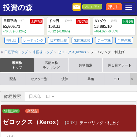
投資の森
押し目
プレミアム
Togg
日経平均
ドル円
NYダウ
(
8/7
)
(
20:45
)
(
6:23
)
上昇
円安
下落
予想
予想
予想
65,606.71
158.33
53,885.10
-76.55 (-0.12%)
-0.12 (-0.08%)
-464.02 (-0.85%)
押し目
レーティング
日本株比較
米国株比較
テーマ株
半導体株
日経平均トップ
米国株トップ
ゼロックス(Xerox)
テーパリング・利上げ
米国株
高配当株
銘柄検索
押し目アラート
トップ
ランキング
配当
セクター別
決算
暴落
ETF
銘柄検索
情報技術
高配当
ゼロックス（Xerox）
【XRX】
テーパリング・利上げ
（8/6）