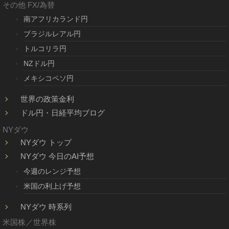
その他 FX/為替
南アフリカランド円
ブラジルレアル円
トルコリラ円
NZドル円
メキシコペソ円
世界の政策金利
ドル円・日経平均ブログ
NYダウ
NYダウ トップ
NYダウ 今日のAI予想
今週のレンジ予想
米国の利上げ予想
NYダウ 時系列
米国株／世界株