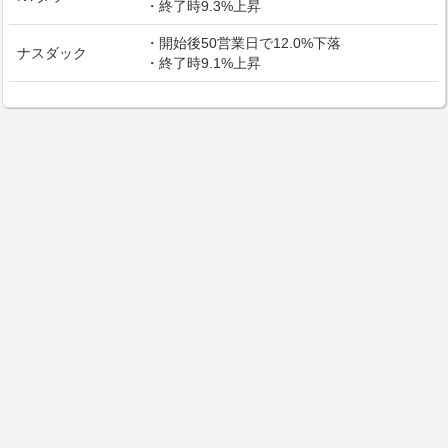
・終了時9.3%上昇
・開始後50営業日で12.0%下落
ナスダック
・終了時9.1%上昇