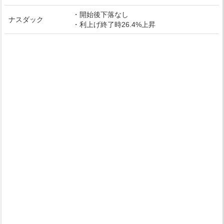
・開始後下落なし
ナスダック
・利上げ終了時26.4%上昇