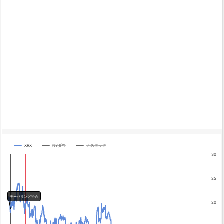
XRX
NYダウ
ナスダック
Chart
30
Line chart with 3 lines.
The chart has 1 X axis displaying categories.
25
The chart has 4 Y axes displaying yA0, yA1, yA2, and yA3.
Chart annotations summary
テーパリング開始
20
テーパリング開始
利上げ開始