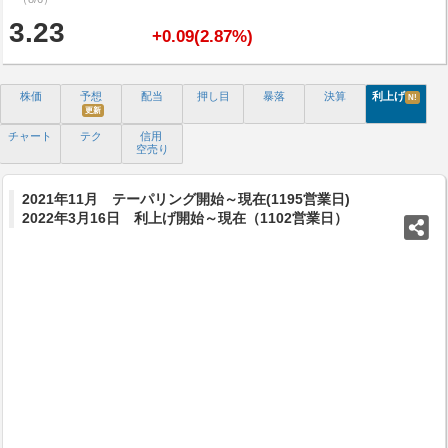
3.23
+0.09(2.87%)
株価
予想
配当
押し目
暴落
決算
利上げ
N!
更新
チャート
テク
信用
空売り
2021年11月 テーパリング開始～現在(1195営業日)
2022年3月16日 利上げ開始～現在（1102営業日）