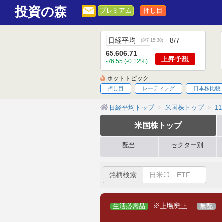
投資の森
プレミアム
押し目
日経平均
8/7
(
8/7 15:30
)
65,606.71
上昇
予想
-76.55 (-0.12%)
ホットトピック
押し目
レーティング
日本株比較
日経平均トップ
米国株トップ
11
米国株
トップ
配当
セクター別
銘柄検索
※上場廃止
生活必需品
無配