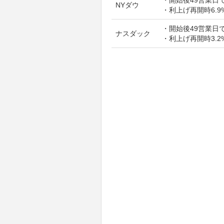
NYダウ
・利上げ再開時6.9
・開始後49営業日で
ナスダック
・利上げ再開時3.2