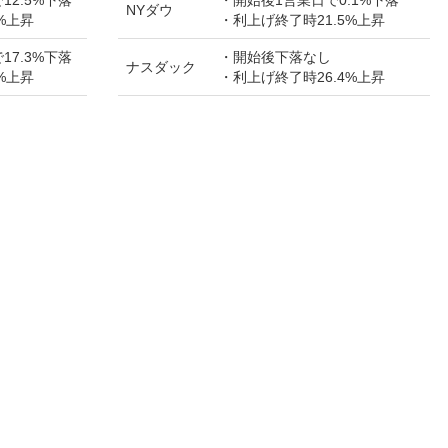
NYダウ
%上昇
・利上げ終了時21.5%上昇
17.3%下落
・開始後下落なし
ナスダック
%上昇
・利上げ終了時26.4%上昇