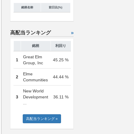
銘柄名称
前日比(%)
高配当ランキング
»
銘柄
利回り
Great Elm
1
45.25 %
Group, Inc
Elme
2
44.44 %
Communities
New World
3
Development
36.11 %
...
高配当ランキング »