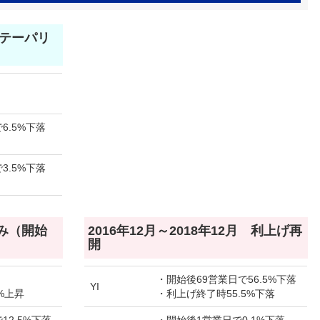
月 テーパリ
6.5%下落
3.5%下落
のみ（開始
2016年12月～2018年12月 利上げ再
開
・開始後69営業日で56.5%下落
YI
%上昇
・利上げ終了時55.5%下落
12.5%下落
・開始後1営業日で0.1%下落