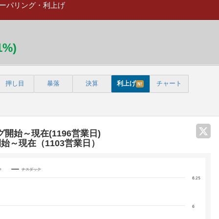
ーパリング・利上げ
81%)
押し目
暴落
決算
利上げ
チャート
N!
グ開始～現在(1196営業日)
開始～現在（1103営業日）
ウ
ナスダック
6.25
categories.
6
 yA0, yA1, yA2, and yA3.