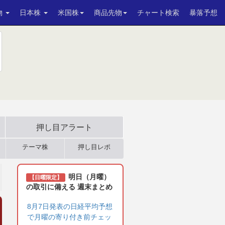
物
日本株
米国株
商品先物
チャート検索
暴落予想
押し目アラート
テーマ株
押し目レポ
明日（月曜）
【日曜限定】
の取引に備える 週末まとめ
8月7日発表の日経平均予想
で月曜の寄り付き前チェッ