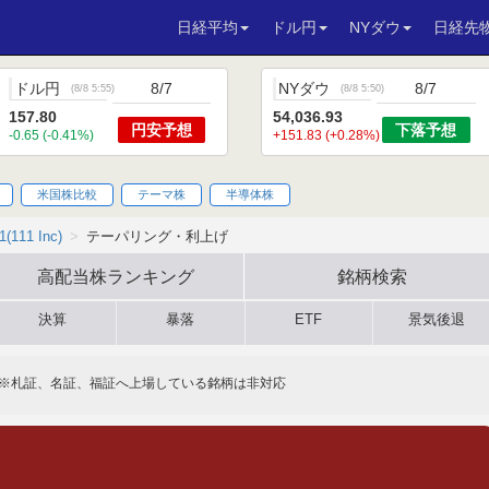
日経平均
ドル円
NYダウ
日経先
ドル円
8/7
NYダウ
8/7
(
8/8 5:55
)
(
8/8 5:50
)
157.80
54,036.93
円安
予想
下落
予想
-0.65 (-0.41%)
+151.83 (+0.28%)
米国株比較
テーマ株
半導体株
1(111 Inc)
テーパリング・利上げ
高配当株
ランキング
銘柄検索
決算
暴落
ETF
景気後退
※札証、名証、福証へ上場している銘柄は非対応