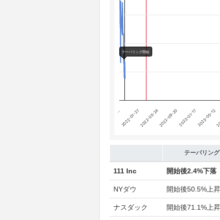
Chart annotations summary
テーパリング開始
利上げ開始
テーパリング開始
…
2022-09-20
20
2022-01-27
2023-01-17
2022-05-24
2023-05-12
End of interactive chart.
テーパリング
111 Inc
開始後
2.4%下落
NYダウ
開始後
50.5%上
ナスダック
開始後
71.1%上