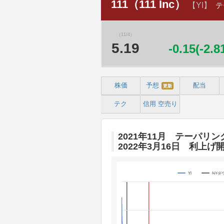
111（111 Inc）
【YI】
テ
（11/4）
5.19
-0.15(-2.
株価
予想
配当
更新
テク
信用
空売り
2021年11月 テーパリン
2022年3月16日 利上げ
YI
NYダ
Chart
Line chart with 3 lines.
The chart has 1 X axis displaying 
The chart has 4 Y axes displaying