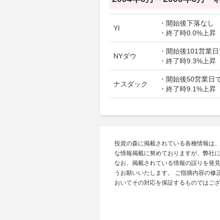
・開始後下落なし
YI
・終了時0.0%上昇
・開始後101営業日
NYダウ
・終了時9.3%上昇
・開始後50営業日で
ナスダック
・終了時9.1%上昇
投資の森に掲載されている各種情報は
な情報掲載に努めておりますが、弊社
なお、掲載されている情報の誤りを発
うお願いいたします。 ご指摘内容の修
おいてその対応を保証するものではご