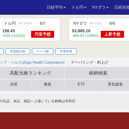
日経平均
ドル円
NYダウ
日経先
ドル円
8/7
NYダウ
8/6
(
8/7 10:20
)
(
8/7 6:23
)
158.43
53,885.10
円安
予想
上昇
予想
-0.02 (-0.01%)
-464.02 (-0.85%)
米国株比較
テーマ株
半導体株
プ・ヘルス(Zepp Health Corporation)
テーパリング・利上げ
高配当株
ランキング
銘柄検索
決算
暴落
ETF
景気後退
※札証、名証、福証へ上場している銘柄は非対応