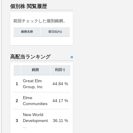
個別株 閲覧履歴
前回チェックした個別銘柄。
銘柄名称
前日比(%)
高配当ランキング
»
銘柄
利回り
Great Elm
1
44.84 %
Group, Inc
Elme
2
44.17 %
Communities
New World
3
Development
36.11 %
...