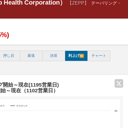
alth Corporation）
【ZEPP】
テーパリング・
5%)
押し目
暴落
決算
利上げ
チャート
N!
グ開始～現在(1195営業日)
開始～現在（1102営業日）
Yダウ
ナスダック
80
categories.