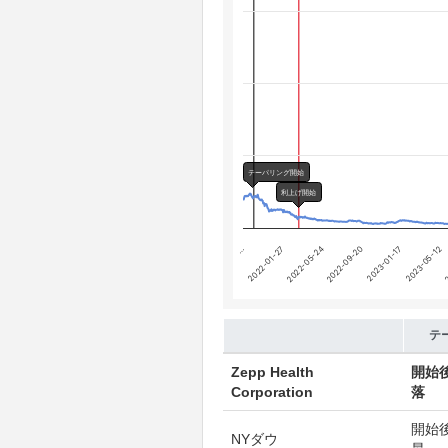
The chart has 4 Y axes displaying
Chart annotations summary
テーパリング開始
利上げ開始
テーパリング開始
利上げ開始
…
2022-05-24
2023-01-17
2
2022-01-27
2022-09-20
2023-05-12
End of interactive chart.
テ
Zepp Health
開始
Corporation
落
開始
NYダウ