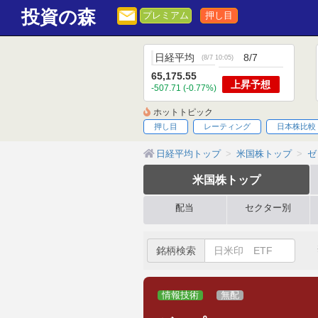
投資の森
プレミアム
押し目
日経平均
8/7
(
8/7 10:05
)
65,175.55
上昇
予想
-507.71 (-0.77%)
ホットトピック
押し目
レーティング
日本株比較
日経平均トップ
米国株トップ
ゼッ
米国株
トップ
配当
セクター別
銘柄検索
情報技術
無配