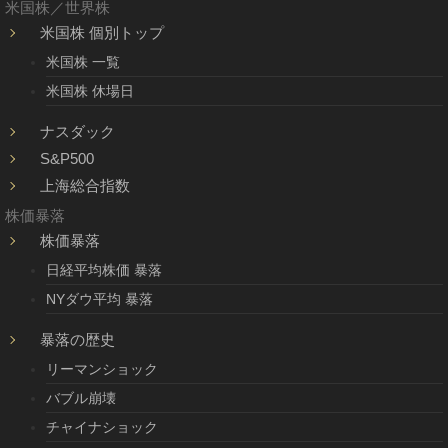
米国株／世界株
米国株 個別トップ
米国株 一覧
米国株 休場日
ナスダック
S&P500
上海総合指数
株価暴落
株価暴落
日経平均株価 暴落
NYダウ平均 暴落
暴落の歴史
リーマンショック
バブル崩壊
チャイナショック