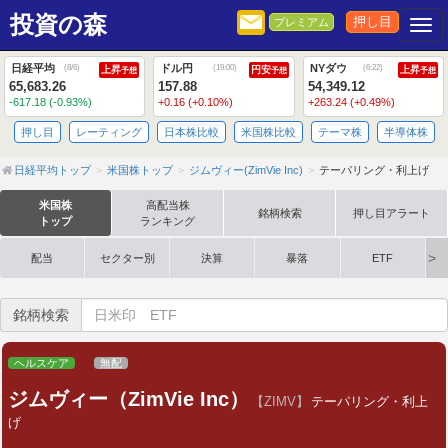
投資の森
押し目
プレミアム
Togg
日経平均
ドル円
NYダウ
(
8/6
)
(
19:00
)
(
6:22
)
上昇
円安
上昇
予想
予想
予想
65,683.26
157.88
54,349.12
-617.18 (-0.93%)
+0.16 (+0.10%)
+263.24 (+0.49%)
押し目
レーティング
日本株比較
米国株比較
テーマ株
半導体株
日経平均トップ
米国株トップ
ジムヴィー(ZimVie Inc)
テーパリング・利上げ
米国株
高配当株
銘柄検索
押し目アラート
トップ
ランキング
配当
セクター別
決算
暴落
ETF
銘柄検索
ヘルスケア
無配
ジムヴィー（ZimVie Inc）
【ZIMV】
テーパリング・利上
げ