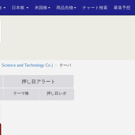
物
日本株
米国株
商品先物
チャート検索
暴落予想
 Science and Technology Co.)
テーパ
押し目アラート
テーマ株
押し目レポ