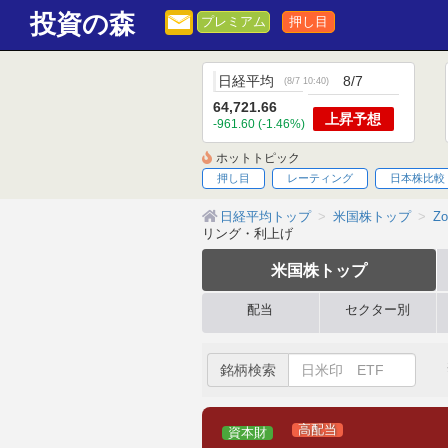
投資の森
プレミアム
押し目
日経平均
8/7
(
8/7 10:40
)
64,721.66
上昇
予想
-961.60 (-1.46%)
ホットトピック
押し目
レーティング
日本株比較
日経平均トップ
米国株トップ
Zo
リング・利上げ
米国株
トップ
配当
セクター別
銘柄検索
高配当
資本財