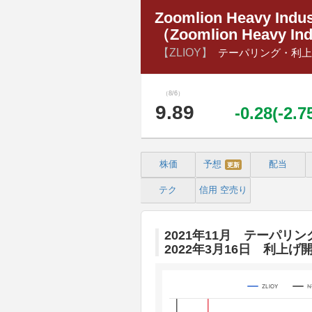
Zoomlion Heavy Indus
（Zoomlion Heavy Ind
【ZLIOY】
テーパリング・利上
（8/6）
9.89
-0.28(-2.
株価
予想
配当
更新
テク
信用
空売り
2021年11月 テーパリン
2022年3月16日 利上げ
ZLIOY
N
Chart