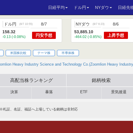
日経平均
ドル円
NYダウ
日経先
ドル円
8/7
NYダウ
8/6
(
8/7 10:55
)
(
8/7 6:23
)
158.32
53,885.10
円安
予想
上昇
予想
-0.13 (-0.08%)
-464.02 (-0.85%)
米国株比較
テーマ株
半導体株
omlion Heavy Industry Science and Technology Co.(Zoomlion Heavy Industry
高配当株
ランキング
銘柄検索
決算
暴落
ETF
景気後退
※札証、名証、福証へ上場している銘柄は非対応