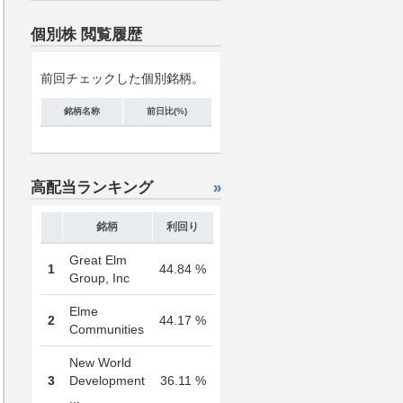
個別株 閲覧履歴
前回チェックした個別銘柄。
銘柄名称
前日比(%)
高配当ランキング
»
銘柄
利回り
Great Elm
1
44.84 %
Group, Inc
Elme
2
44.17 %
Communities
New World
3
Development
36.11 %
...