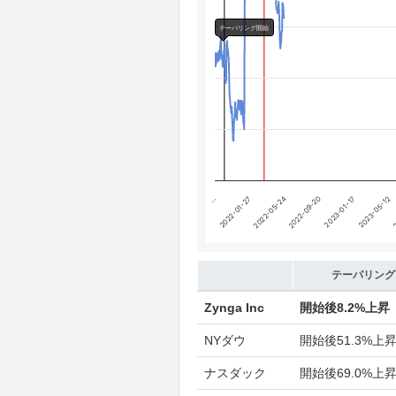
Chart annotations summary
テーパリング開始
テーパリング開始
利上げ開始
2022-09-20
…
2023-05-12
2022-05-24
2023-01-17
2022-01-27
2
End of interactive chart.
テーパリング
Zynga Inc
開始後
8.2%上昇
NYダウ
開始後
51.3%上
ナスダック
開始後
69.0%上