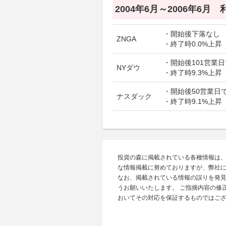
2004年6月～2006年6月
・開始後下落なし
ZNGA
・終了時0.0%上昇
・開始後101営業日
NYダウ
・終了時9.3%上昇
・開始後50営業日で
ナスダック
・終了時9.1%上昇
投資の森に掲載されている各種情報は
な情報掲載に努めておりますが、弊社
なお、掲載されている情報の誤りを発
うお願いいたします。 ご指摘内容の修
おいてその対応を保証するものではご