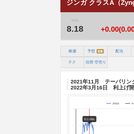
ジンガ クラスA（Zynga
（5/23）
8.18
+0.00(0.0
株価
予想
配当
更新
テク
信用
空売り
2021年11月 テーパリン
2022年3月16日 利上げ
ZNGA
N
Chart
Line chart with 3 lines.
利上げ開始
The chart has 1 X axis displaying 
The chart has 4 Y axes displaying