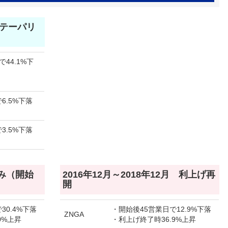
月 テーパリ
44.1%下
6.5%下落
3.5%下落
のみ（開始
2016年12月～2018年12月 利上げ再
開
30.4%下落
・開始後45営業日で12.9%下落
ZNGA
0%上昇
・利上げ終了時36.9%上昇