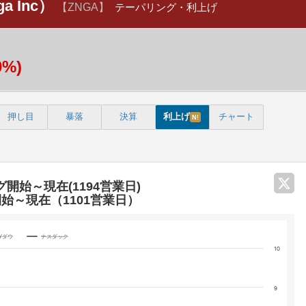
 Inc）
【ZNGA】
テーパリング・利上げ
0%)
押し目
暴落
決算
利上げ
チャート
N!
グ開始～現在(1194営業日)
開始～現在（1101営業日）
Yダウ
ナスダック
10
categories.
9
 yA0, yA1, yA2, and yA3.