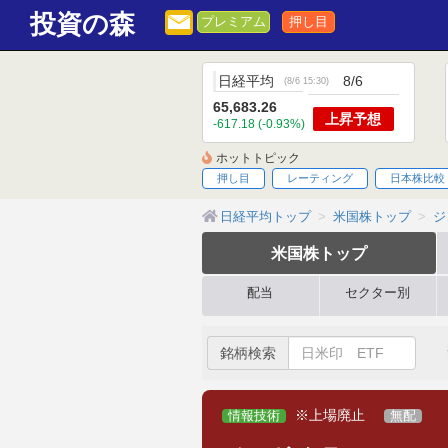
投資の森
プレミアム
押し目
日経平均
8/6
(
8/6 15:30
)
65,683.26
上昇
予想
-617.18 (-0.93%)
ホットトピック
押し目
レーティング
日本株比較
日経平均トップ
米国株トップ
ジ
米国株
トップ
配当
セクター別
銘柄検索
※上場廃止
情報技術
無配