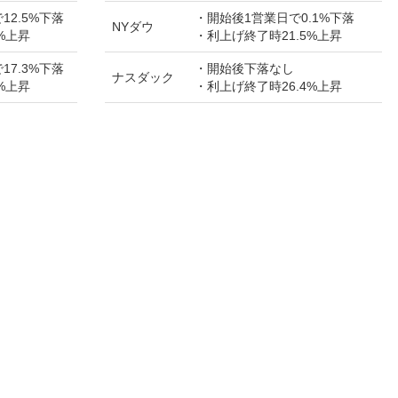
12.5%下落
・開始後1営業日で0.1%下落
NYダウ
%上昇
・利上げ終了時21.5%上昇
17.3%下落
・開始後下落なし
ナスダック
%上昇
・利上げ終了時26.4%上昇