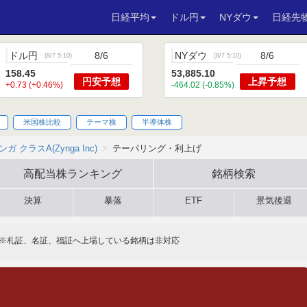
日経平均
ドル円
NYダウ
日経先
ドル円
8/6
NYダウ
8/6
(
8/7 5:10
)
(
8/7 5:10
)
158.45
53,885.10
円安
予想
上昇
予想
+0.73 (+0.46%)
-464.02 (-0.85%)
米国株比較
テーマ株
半導体株
ンガ クラスA(Zynga Inc)
テーパリング・利上げ
高配当株
ランキング
銘柄検索
決算
暴落
ETF
景気後退
※札証、名証、福証へ上場している銘柄は非対応