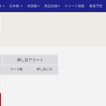
物
日本株
米国株
商品先物
チャート検索
暴落予想
押し目アラート
テーマ株
押し目レポ