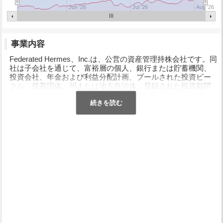
Jun '26
Jul '26
Aug '26
事業内容
Federated Hermes、Inc.は、公営の資産管理持株会社です。同
社は子会社を通じて、富裕層の個人、銀行または貯蓄機関、
投資会社、年金および利益分配計画、プールされた投資ビー
クル、慈善団体、州または地方自治体、登録された投資顧問
などの個人にサービスを提供しています。子会社を通じて、
個別のクライアント重視の株式、債券、バランスおよびマネ
ーマーケットのミューチュアルファンドを個別のクライアン
ト重視の株式、債券、マネーマーケット、およびバランスの
あるポートフォリオとともに管理しています。同社は子会社
を通じて、世界中のパブリックエクイティおよび債券市場に
投資しています。小型株、中型株、大型株の成長と価値株に
投資します。同社は、超短期、短期、中期のモーゲージ担保
証券、米国政府、米国企業、高利回り、地方債に債券投資を
行っています。株式投資を行うために、ファンダメンタル分
析と定量分析の両方を採用しています。 Federated Hermes、
Inc.は1955年に設立され、ペンシルベニア州ピッツバーグを拠
点とし、ニューヨーク市とイギリスのロンドンにも拠点を置
いています。