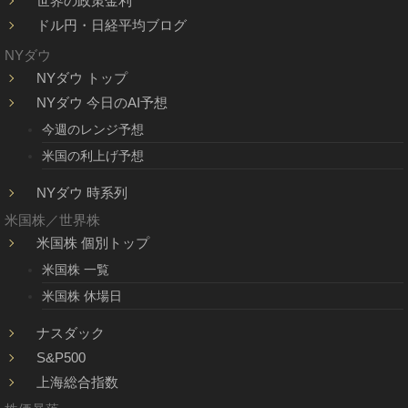
世界の政策金利
ドル円・日経平均ブログ
NYダウ
NYダウ トップ
NYダウ 今日のAI予想
今週のレンジ予想
米国の利上げ予想
NYダウ 時系列
米国株／世界株
米国株 個別トップ
米国株 一覧
米国株 休場日
ナスダック
S&P500
上海総合指数