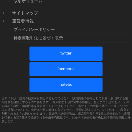
取引ボリューム
サイトマップ
運営者情報
プライバシーポリシー
特定商取引法に基づく表示
twitter
facebook
hatebu
当サイトは、投資の勧誘を目的とするものではなく、投資判断の参考として投資一般に関する情
報提供を目的とするものであります。 将来的な予想に関する情報は、あくまで予想であり、その
内容の正確性、信頼性等を保証するものではありません。当サイトの情報に基づいて被ったいか
なる損害についても、当社は一切の責任を負いません。 投資に関するすべての決定は、ご自身で
判断されるようお願いいたします。日経平均株価指数は、東京証券取引所1部上場銘柄のうち市場
を代表する225銘柄で構成される株価平均指数です。日経平均株価の著作権は日本経済新聞社に帰
属します。