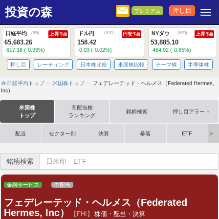
投資の森
押し目
プレミアム
Togg
日経平均
ドル円
NYダウ
(
8/6
)
(
8:30
)
(
6:23
)
上昇
円安
上昇
予想
予想
予想
65,683.26
158.42
53,885.10
-617.18 (-0.93%)
-0.03 (-0.02%)
-464.02 (-0.85%)
押し目
レーティング
日本株比較
米国株比較
テーマ株
半導体株
日経平均トップ
米国株トップ
フェデレーテッド・ヘルメス（Federated Hermes,
Inc)
米国株
高配当株
銘柄検索
押し目アラート
トップ
ランキング
配当
セクター別
決算
暴落
ETF
銘柄検索
金融サービス
中配当
フェデレーテッド・ヘルメス（Federated
Hermes, Inc）
【FHI】
株価・配当・決算