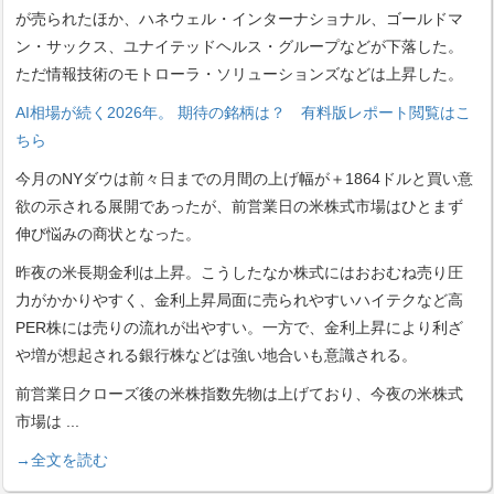
が売られたほか、ハネウェル・インターナショナル、ゴールドマ
ン・サックス、ユナイテッドヘルス・グループなどが下落した。
ただ情報技術のモトローラ・ソリューションズなどは上昇した。
AI相場が続く2026年。 期待の銘柄は？ 有料版レポート閲覧はこ
ちら
今月のNYダウは前々日までの月間の上げ幅が＋1864ドルと買い意
欲の示される展開であったが、前営業日の米株式市場はひとまず
伸び悩みの商状となった。
昨夜の米長期金利は上昇。こうしたなか株式にはおおむね売り圧
力がかかりやすく、金利上昇局面に売られやすいハイテクなど高
PER株には売りの流れが出やすい。一方で、金利上昇により利ざ
や増が想起される銀行株などは強い地合いも意識される。
前営業日クローズ後の米株指数先物は上げており、今夜の米株式
市場は
...
→全文を読む