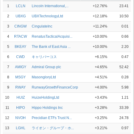
1
LCLN
Lincoln International,...
+12.76%
23.41
2
UBXG
UBXTechnologyLtd
+12.18%
10.50
3
CINGW
CingulateInc
+11.24%
0.01
4
RTACW
RenatusTacticalAcquisi...
+10.00%
0.66
5
BKEAY
The Bank of East Asia ...
+10.00%
2.20
6
CWD
キャリバーコス
+6.15%
0.47
7
AMIGY
Admiral Group plc
+4.65%
52.42
8
MSGY
MasongloryLtd
+4.51%
0.28
9
RWAY
RunwayGrowthFinanceCorp
+4.00%
5.98
10
HUIZ
HuizeHoldingLtd
+3.43%
1.21
11
HIPO
Hippo Holdings Inc
+3.28%
33.39
12
NVOH
Precidian ETFs Trust N...
+3.25%
24.78
13
LGHL
ライオン・グループ・ホ...
+3.21%
0.97