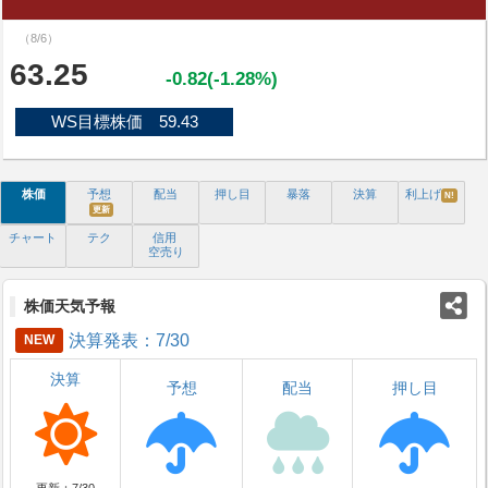
（8/6）
63.25
-0.82(-1.28%)
WS目標株価 59.43
株価
予想
配当
押し目
暴落
決算
利上げ
N!
更新
チャート
テク
信用
空売り
株価天気予報
決算発表：7/30
NEW
決算
予想
配当
押し目