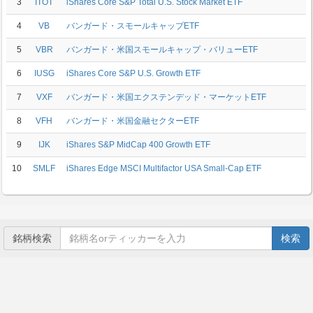
3
ITOT
iShares Core S&P Total U.S. Stock Market ETF
4
VB
バンガード・スモールキャップETF
5
VBR
バンガード・米国スモールキャップ・バリューETF
6
IUSG
iShares Core S&P U.S. Growth ETF
7
VXF
バンガード・米国エクステンデッド・マーケットETF
8
VFH
バンガード・米国金融セクターETF
9
IJK
iShares S&P MidCap 400 Growth ETF
10
SMLF
iShares Edge MSCI Multifactor USA Small-Cap ETF
銘柄検索
検索