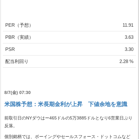
PER（予想）
11.91
PBR（実績）
3.63
PSR
3.30
配当利回り
2.28 %
8/7(金) 07:30
米国株予想：米長期金利が上昇 下値余地を意識
前取引日のNYダウはー465ドルの5万3885ドルとなり6営業日ぶり
反落。
個別銘柄では、ボーイングやセールスフォース・ドットコムなど