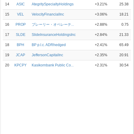
14
ASIC
AtegritySpecialtyHoldings
+3.21%
25.38
15
VEL
VelocityFinancialInc
+3.06%
18.21
16
PROP
プレーリー・オペレーテ...
+2.88%
0.75
17
SLDE
SlideInsuranceHoldingsInc
+2.84%
21.33
18
BPH
BP p.l.c. ADRhedged
+2.41%
65.49
19
JCAP
JeffersonCapitalInc
+2.35%
20.91
20
KPCPY
Kasikornbank Public Co...
+2.31%
30.54