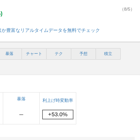
（8/5）
)
情報ほか豊富なリアルタイムデータを無料でチェック
暴落
チャート
テク
予想
積立
暴落
利上げ時変動率
－
+53.0%