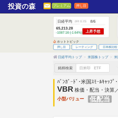
投資の森
プレミアム
押し目
日経平均
8/6
(
8/6 11:15
)
65,213.28
上昇
予想
-1087.16 (-1.64%)
ホットトピック
押し目
レーティング
日本株比較
日経平均トップ
米国株トップ
米
銘柄検索
ﾊﾞﾝｶﾞｰﾄﾞ･米国ｽﾓｰﾙｷｬｯﾌﾟ･
VBR
株価・配当・決算／
低配当
小型バリュー