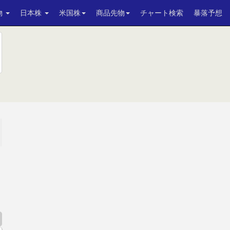
物
日本株
米国株
商品先物
チャート検索
暴落予想