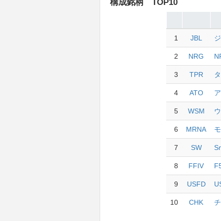
構成銘柄 TOP10
1
JBL
2
NRG
N
3
TPR
4
ATO
5
WSM
6
MRNA
7
SW
Sm
8
FFIV
F
9
USFD
U
10
CHK