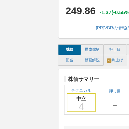
249.86
-1.37(-0.55%
[PR]VBRの
株価
構成銘柄
押し目
配当
動画解説
利上げ
N!
株価サマリー
テクニカル
押し目
中立
－
4