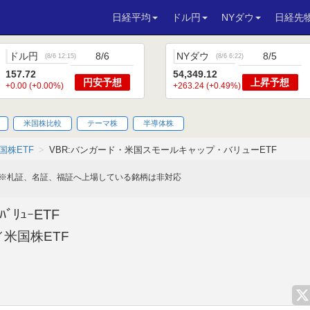
日経平均
ドル円
NYダウ
日経先
ドル円
8/6
NYダウ
8/5
(
8/6 12:15
)
(
8/6 6:22
)
157.72
54,349.12
円安
予想
上昇
予想
+0.00 (+0.00%)
+263.24 (+0.49%)
米国株比較
テーマ株
半導体株
国株ETF
VBR:バンガード・米国スモールキャップ・バリューETF
※札証、名証、福証へ上場している銘柄は非対応
ﾊﾞﾘｭｰETF
米国株ETF