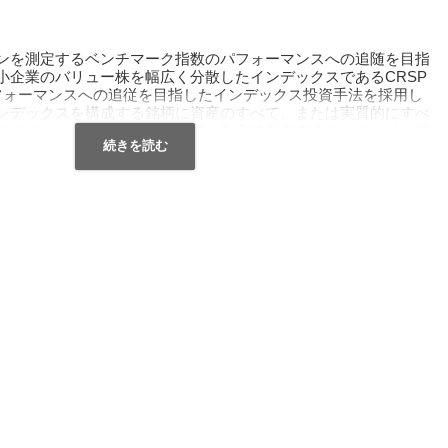
ンを測定するベンチマーク指数のパフォーマンスへの追随を目指
小企業のバリュー株を幅広く分散したインデックスであるCRSP
 Indexのパフォーマンスへの追従を目指したインデックス投資手法を採用し
ンデックスを構成する銘柄に資産のすべて、または実質的にすべ
クスにおけるウェイトとほぼ同じ割合で保有することにより、対
します。