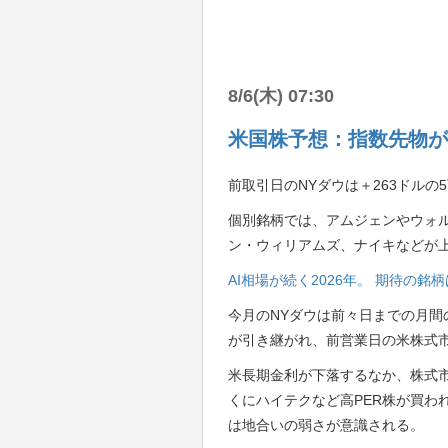
8/6(木) 07:30
米国株予想：指数先物が
前取引日のNYダウは＋263ドルの5
個別銘柄では、アムジェンやウォ
ン・ウィリアムズ、ナイキなどが
AI相場が続く2026年。 期待の
今月のNYダウは前々日までの月間
が引き継がれ、前営業日の米株式
米長期金利が下落するなか、株式
くにハイテクなど高PER株が買わ
は地合いの弱さが意識される。