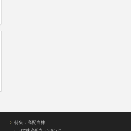
特集：高配当株
日本株 高配当ランキング