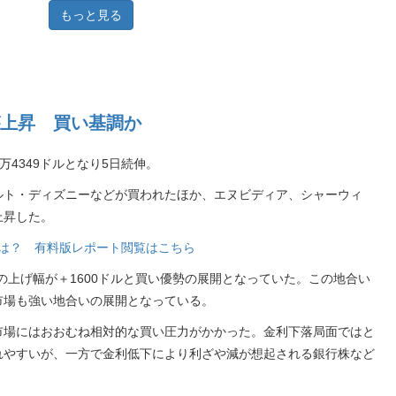
もっと見る
上昇 買い基調か
万4349ドルとなり5日続伸。
ルト・ディズニーなどが買われたほか、エヌビディア、シャーウィ
上昇した。
銘柄は？ 有料版レポート閲覧はこちら
の上げ幅が＋1600ドルと買い優勢の展開となっていた。この地合い
市場も強い地合いの展開となっている。
市場にはおおむね相対的な買い圧力がかかった。金利下落局面ではと
れやすいが、一方で金利低下により利ざや減が想起される銀行株など