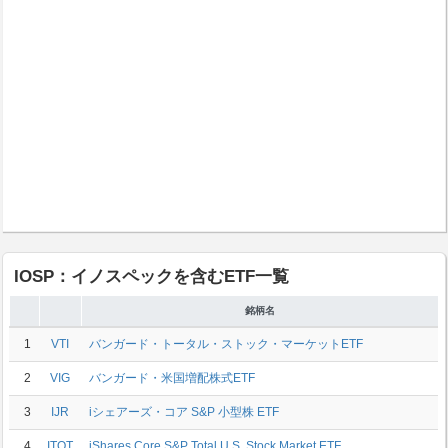
IOSP：イノスペックを含むETF一覧
銘柄名
1
VTI
バンガード・トータル・ストック・マーケットETF
2
VIG
バンガード・米国増配株式ETF
3
IJR
iシェアーズ・コア S&P 小型株 ETF
4
ITOT
iShares Core S&P Total U.S. Stock Market ETF