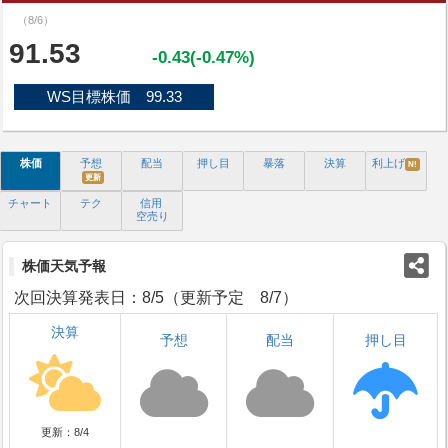
（8/6）
91.53
-0.43(-0.47%)
WS目標株価 99.33
株価
予想
配当
押し目
暴落
決算
利上げ
N!
更新
チャート
テク
信用
空売り
株価天気予報
次回決算発表日：8/5（更新予定 8/7）
決算
予想
配当
押し目
更新：8/4