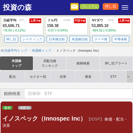
投資の森
押し目
プレミアム
Togg
日経平均
ドル円
NYダウ
(
8/7
)
(
16:30
)
(
6:23
)
上昇
円安
上昇
予想
予想
予想
65,606.71
158.38
53,885.10
-76.55 (-0.12%)
-0.07 (-0.04%)
-464.02 (-0.85%)
押し目
レーティング
日本株比較
米国株比較
テーマ株
半導体株
日経平均トップ
米国株トップ
イノスペック（Innospec Inc)
米国株
高配当株
銘柄検索
押し目アラート
トップ
ランキング
配当
セクター別
決算
暴落
ETF
銘柄検索
素材
低配当
イノスペック（Innospec Inc）
【IOSP】
株価・配当・
決算