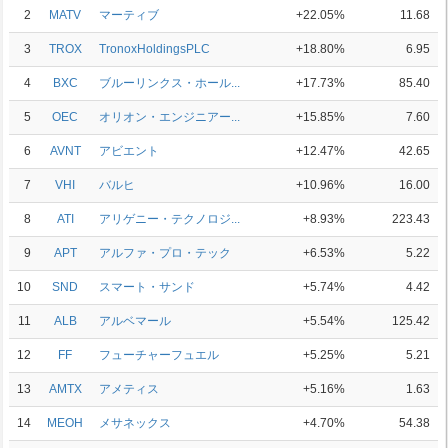
2
MATV
マーティブ
+22.05%
11.68
3
TROX
TronoxHoldingsPLC
+18.80%
6.95
4
BXC
ブルーリンクス・ホール...
+17.73%
85.40
5
OEC
オリオン・エンジニアー...
+15.85%
7.60
6
AVNT
アビエント
+12.47%
42.65
7
VHI
バルヒ
+10.96%
16.00
8
ATI
アリゲニー・テクノロジ...
+8.93%
223.43
9
APT
アルファ・プロ・テック
+6.53%
5.22
10
SND
スマート・サンド
+5.74%
4.42
11
ALB
アルベマール
+5.54%
125.42
12
FF
フューチャーフュエル
+5.25%
5.21
13
AMTX
アメティス
+5.16%
1.63
14
MEOH
メサネックス
+4.70%
54.38