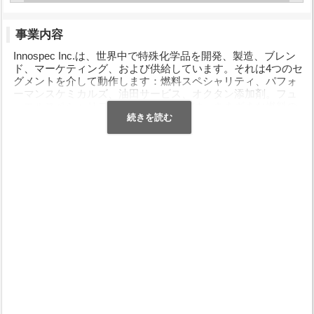
事業内容
Innospec Inc.は、世界中で特殊化学品を開発、製造、ブレン
ド、マーケティング、および供給しています。それは4つのセ
グメントを介して動作します：燃料スペシャリティ、パフォ
ーマンスケミカルズ、油田サービス、オクタン添加剤。フュ
ーエルスペシャリティーズセグメントは、さまざまな燃料の
添加剤として使用されるさまざまな特殊化学製品を提供して
います。同社の製品は、自動車、船舶、航空エンジンの操作
に使用されています。発電所発電機;そして暖房油。パフォー
マンスケミカルズセグメントは、パーソナルケア、在宅ケ
ア、農薬、金属抽出市場に焦点を当てた顧客のプロセスや製
品にテクノロジーベースのソリューションを提供します。油
田サービス部門は、掘削作業における泥の損失を防ぐための
製品を開発および販売しています。破砕、刺激、および完了
操作のための化学溶液;石油とガスの生産のための製品。フロ
ーの保証を可能にし、資産の完全性を維持します。 Octane
Additivesセグメントは、自動車用ガソリンに使用するテトラ
エチル鉛（TEL）を製造および販売しています。また、余剰の
TEL設備の清掃を管理する環境改善事業にも取り組んでいま
す。同社は主に石油とガスの探査・生産会社、石油精製所、
燃料メーカーとユーザー、パーソナルケアと在宅ケア会社、
農薬と金属抽出の調合業者、その他の化学会社と工業会社に