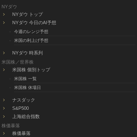
NYダウ
NYダウ トップ
NYダウ 今日のAI予想
今週のレンジ予想
米国の利上げ予想
NYダウ 時系列
米国株／世界株
米国株 個別トップ
米国株 一覧
米国株 休場日
ナスダック
S&P500
上海総合指数
株価暴落
株価暴落