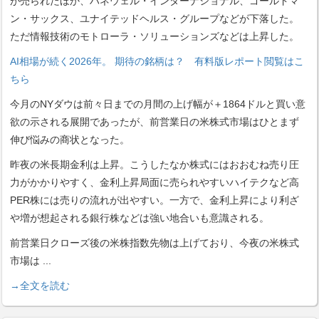
が売られたほか、ハネウェル・インターナショナル、ゴールドマ
ン・サックス、ユナイテッドヘルス・グループなどが下落した。
ただ情報技術のモトローラ・ソリューションズなどは上昇した。
AI相場が続く2026年。 期待の銘柄は？ 有料版レポート閲覧はこ
ちら
今月のNYダウは前々日までの月間の上げ幅が＋1864ドルと買い意
欲の示される展開であったが、前営業日の米株式市場はひとまず
伸び悩みの商状となった。
昨夜の米長期金利は上昇。こうしたなか株式にはおおむね売り圧
力がかかりやすく、金利上昇局面に売られやすいハイテクなど高
PER株には売りの流れが出やすい。一方で、金利上昇により利ざ
や増が想起される銀行株などは強い地合いも意識される。
前営業日クローズ後の米株指数先物は上げており、今夜の米株式
市場は
...
→全文を読む