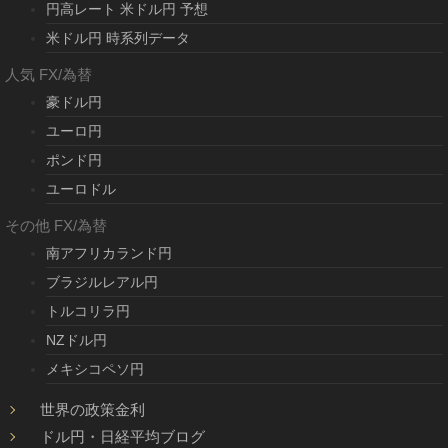
円高レート 米ドル円 予想
米ドル円 時系列データ
人気 FX/為替
豪ドル円
ユーロ円
ポンド円
ユーロドル
その他 FX/為替
南アフリカランド円
ブラジルレアル円
トルコリラ円
NZドル円
メキシコペソ円
世界の政策金利
ドル円・日経平均ブログ