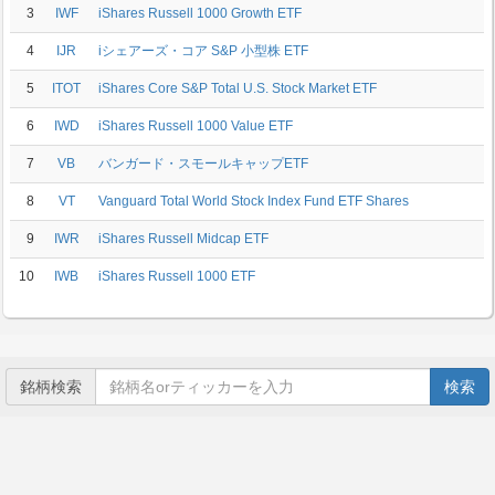
3
IWF
iShares Russell 1000 Growth ETF
4
IJR
iシェアーズ・コア S&P 小型株 ETF
5
ITOT
iShares Core S&P Total U.S. Stock Market ETF
6
IWD
iShares Russell 1000 Value ETF
7
VB
バンガード・スモールキャップETF
8
VT
Vanguard Total World Stock Index Fund ETF Shares
9
IWR
iShares Russell Midcap ETF
10
IWB
iShares Russell 1000 ETF
銘柄検索
検索