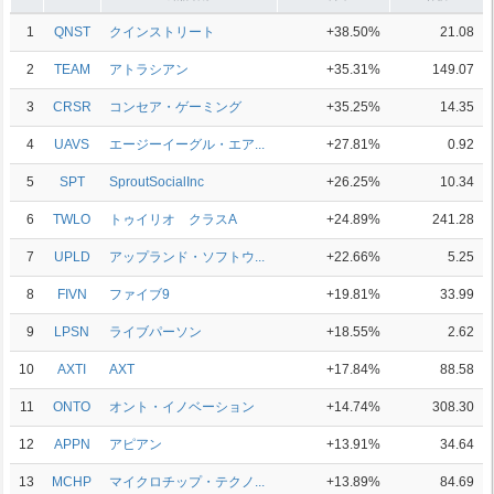
1
QNST
クインストリート
+38.50%
21.08
2
TEAM
アトラシアン
+35.31%
149.07
3
CRSR
コンセア・ゲーミング
+35.25%
14.35
4
UAVS
エージーイーグル・エア...
+27.81%
0.92
5
SPT
SproutSocialInc
+26.25%
10.34
6
TWLO
トゥイリオ クラスA
+24.89%
241.28
7
UPLD
アップランド・ソフトウ...
+22.66%
5.25
8
FIVN
ファイブ9
+19.81%
33.99
9
LPSN
ライブパーソン
+18.55%
2.62
10
AXTI
AXT
+17.84%
88.58
11
ONTO
オント・イノベーション
+14.74%
308.30
12
APPN
アピアン
+13.91%
34.64
13
MCHP
マイクロチップ・テクノ...
+13.89%
84.69