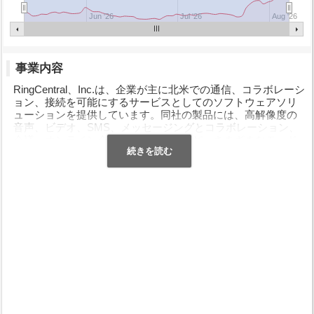
Jun '26
Jul '26
Aug '26
事業内容
RingCentral、Inc.は、企業が主に北米での通信、コラボレーシ
ョン、接続を可能にするサービスとしてのソフトウェアソリ
ューションを提供しています。同社の製品には、高解像度の
音声、ビデオ、SMS、メッセージングとコラボレーション、
会議、オンライン会議、ファックスなど、さまざまなモード
でコミュニケーションとコラボレーションを提供する
RingCentral Officeが含まれています。 RingCentral
Professional。クラウドベースの仮想電話サービスで、専門家
にインバウンドコールの応答および管理サービスを提供しま
す。また、RingCentral Faxは、企業がFAX機なしでFAX文書を
送受信できるオンラインFAX機能を提供します。その製品に
は、オムニチャネルを提供するコラボレーション型コンタク
トセンターソリューションであるRingCentral Contact Center
も含まれます。 RingCentral Officeとの統合により、さまざま
な通信モードでさまざまなチームが接続を維持できるチーム
メッセージングおよびコラボレーションソリューションであ
るRingCentral Glip。また、RingCentral Meetingsは、Web会
議、ビデオ会議、画面共有を提供する共同会議ソリューショ