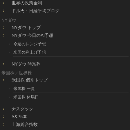
世界の政策金利
ドル円・日経平均ブログ
NYダウ
NYダウ トップ
NYダウ 今日のAI予想
今週のレンジ予想
米国の利上げ予想
NYダウ 時系列
米国株／世界株
米国株 個別トップ
米国株 一覧
米国株 休場日
ナスダック
S&P500
上海総合指数