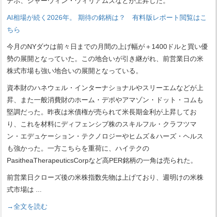
デポ、シャーウィン・ウィリアムズなどが上昇した。
AI相場が続く2026年。 期待の銘柄は？ 有料版レポート閲覧はこ
ちら
今月のNYダウは前々日までの月間の上げ幅が＋1400ドルと買い優
勢の展開となっていた。この地合いが引き継がれ、前営業日の米
株式市場も強い地合いの展開となっている。
資本財のハネウェル・インターナショナルやスリーエムなどが上
昇、また一般消費財のホーム・デポやアマゾン・ドット・コムも
堅調だった。昨夜は米債権が売られて米長期金利が上昇してお
り、これを材料にディフェンシブ株のスキルフル・クラフツマ
ン・エデュケーション・テクノロジーやヒムズ＆ハーズ・ヘルス
も強かった。一方こちらを重荷に、ハイテクの
PasitheaTherapeuticsCorpなど高PER銘柄の一角は売られた。
前営業日クローズ後の米株指数先物は上げており、週明けの米株
式市場は
...
→全文を読む