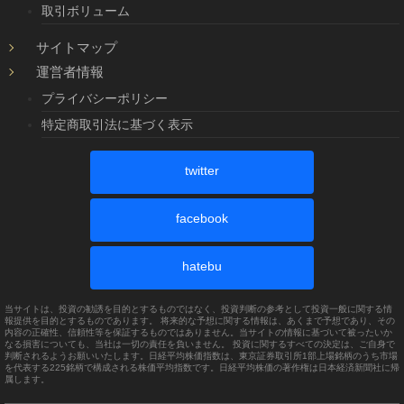
取引ボリューム
サイトマップ
運営者情報
プライバシーポリシー
特定商取引法に基づく表示
twitter
facebook
hatebu
当サイトは、投資の勧誘を目的とするものではなく、投資判断の参考として投資一般に関する情
報提供を目的とするものであります。 将来的な予想に関する情報は、あくまで予想であり、その
内容の正確性、信頼性等を保証するものではありません。当サイトの情報に基づいて被ったいか
なる損害についても、当社は一切の責任を負いません。 投資に関するすべての決定は、ご自身で
判断されるようお願いいたします。日経平均株価指数は、東京証券取引所1部上場銘柄のうち市場
を代表する225銘柄で構成される株価平均指数です。日経平均株価の著作権は日本経済新聞社に帰
属します。