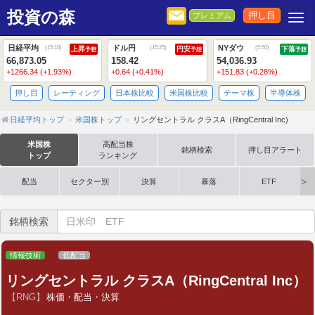
投資の森
押し目
プレミアム
Togg
日経平均
ドル円
NYダウ
(
15:10
)
(
15:25
)
(
5:50
)
上昇
円安
下落
予想
予想
予想
66,873.05
158.42
54,036.93
+1266.34 (+1.93%)
+0.64 (+0.41%)
+151.83 (+0.28%)
押し目
レーティング
日本株比較
米国株比較
テーマ株
半導体株
日経平均トップ
米国株トップ
リングセントラル クラスA（RingCentral Inc)
米国株
高配当株
銘柄検索
押し目アラート
トップ
ランキング
配当
セクター別
決算
暴落
ETF
銘柄検索
情報技術
低配当
リングセントラル クラスA（RingCentral Inc）
【RNG】
株価・配当・決算