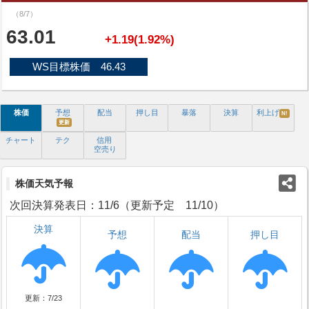
（8/7）
63.01
+1.19(1.92%)
WS目標株価 46.43
株価
予想
配当
押し目
暴落
決算
利上げ
N!
更新
チャート
テク
信用
空売り
株価天気予報
次回決算発表日：11/6（更新予定 11/10）
決算
予想
配当
押し目
更新：7/23