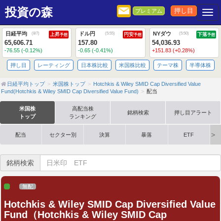
投資の森
押し目
プレミアム
Togg
日経平均
ドル円
NYダウ
(
8/7
)
(
5:55
)
(
5:50
)
上昇
円安
下落
予想
予想
予想
65,606.71
157.80
54,036.93
-76.55 (-0.12%)
-0.65 (-0.41%)
+151.83 (+0.28%)
押し目
レーティング
日本株比較
米国株比較
テーマ株
半導体株
日経平均トップ
米国株トップ
Hotchkis & Wiley SMID Cap Diversified Value
Fund(Hotchkis & Wiley SMID Cap Diversified Value Fund)
配当
米国株
高配当株
銘柄検索
押し目アラート
トップ
ランキング
配当
セクター別
決算
暴落
ETF
銘柄検索
無配
Hotchkis & Wiley SMID Cap Diversified Value
Fund（Hotchkis & Wiley SMID Cap