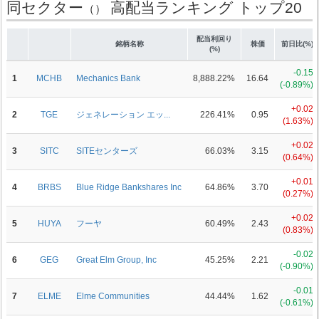
同セクター
高配当ランキング トップ20
（）
配当利回り
銘柄名称
株価
前日比(%)
(%)
-0.15
1
MCHB
Mechanics Bank
8,888.22%
16.64
(-0.89%)
+0.02
2
TGE
ジェネレーション エッ...
226.41%
0.95
(1.63%)
+0.02
3
SITC
SITEセンターズ
66.03%
3.15
(0.64%)
+0.01
4
BRBS
Blue Ridge Bankshares Inc
64.86%
3.70
(0.27%)
+0.02
5
HUYA
フーヤ
60.49%
2.43
(0.83%)
-0.02
6
GEG
Great Elm Group, Inc
45.25%
2.21
(-0.90%)
-0.01
7
ELME
Elme Communities
44.44%
1.62
(-0.61%)