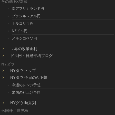
その他 FX/為替
南アフリカランド円
ブラジルレアル円
トルコリラ円
NZドル円
メキシコペソ円
世界の政策金利
ドル円・日経平均ブログ
NYダウ
NYダウ トップ
NYダウ 今日のAI予想
今週のレンジ予想
米国の利上げ予想
NYダウ 時系列
米国株／世界株