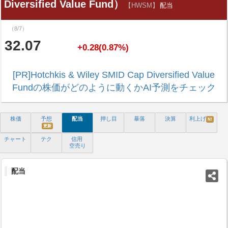
Diversified Value Fund）
【HWSM】
配当
（8/7）
32.07
+0.28(0.87%)
[PR]Hotchkis & Wiley SMID Cap Diversified Value
Fundの株価がどのように動くかAI予測をチェック
株価
予想
配当
押し目
暴落
決算
利上げ
N!
更新
チャート
テク
信用
空売り
配当