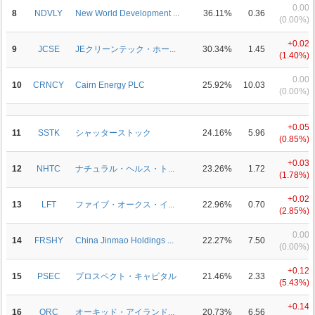
0.00
8
NDVLY
New World Development ...
36.11%
0.36
(0.00%)
+0.02
9
JCSE
JEクリーンテック・ホー...
30.34%
1.45
(1.40%)
0.00
10
CRNCY
Cairn Energy PLC
25.92%
10.03
(0.00%)
+0.05
11
SSTK
シャッターストック
24.16%
5.96
(0.85%)
+0.03
12
NHTC
ナチュラル・ヘルス・ト...
23.26%
1.72
(1.78%)
+0.02
13
LFT
ファイブ・オークス・イ...
22.96%
0.70
(2.85%)
0.00
14
FRSHY
China Jinmao Holdings ...
22.27%
7.50
(0.00%)
+0.12
15
PSEC
プロスペクト・キャピタル
21.46%
2.33
(5.43%)
+0.14
16
ORC
オーキッド・アイランド...
20.73%
6.56