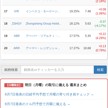
(2.18%)
+0.08
17
IVR
インベスコ・モーゲージ...
19.25%
7.48
(1.08%)
-0.37
18
ZSHGY
Zhongsheng Group Holdi...
18.12%
5.63
(-6.17%)
+0.22
19
ABR
アーバー・リアルティ・...
17.57%
5.35
(4.29%)
+0.13
20
ARR
アーマー・レジデンシャ...
17.27%
16.68
(0.79%)
銘柄検索
検索
明日（月曜）の取引に備える 週末まとめ
【日曜限定】
8月7日発表の日経平均予想で月曜の寄り付き前チェック
→
8月7日発表のドル円予想で月曜に備える
→