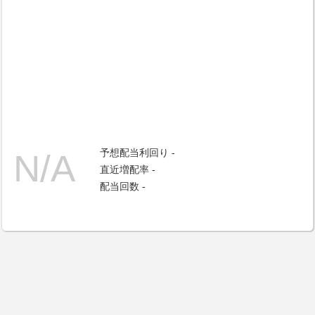
予想配当利回り -
直近増配率 -
配当回数 -