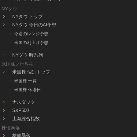
NYダウ
NYダウ トップ
NYダウ 今日のAI予想
今週のレンジ予想
米国の利上げ予想
NYダウ 時系列
米国株／世界株
米国株 個別トップ
米国株 一覧
米国株 休場日
ナスダック
S&P500
上海総合指数
株価暴落
株価暴落