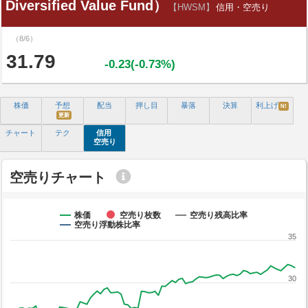
Diversified Value Fund）
【HWSM】
信用・空売り
（8/6）
31.79
-0.23(-0.73%)
株価
予想
配当
押し目
暴落
決算
利上げ
N!
更新
チャート
テク
信用
空売り
空売りチャート
株価
空売り枚数
空売り残高比率
空売り浮動株比率
35
30