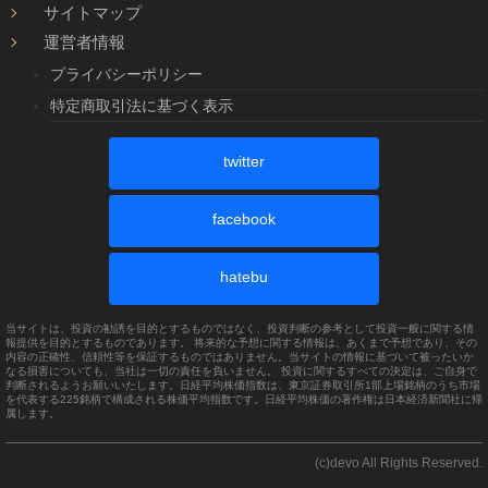
サイトマップ
運営者情報
プライバシーポリシー
特定商取引法に基づく表示
twitter
facebook
hatebu
当サイトは、投資の勧誘を目的とするものではなく、投資判断の参考として投資一般に関する情
報提供を目的とするものであります。 将来的な予想に関する情報は、あくまで予想であり、その
内容の正確性、信頼性等を保証するものではありません。当サイトの情報に基づいて被ったいか
なる損害についても、当社は一切の責任を負いません。 投資に関するすべての決定は、ご自身で
判断されるようお願いいたします。日経平均株価指数は、東京証券取引所1部上場銘柄のうち市場
を代表する225銘柄で構成される株価平均指数です。日経平均株価の著作権は日本経済新聞社に帰
属します。
(c)devo All Rights Reserved.