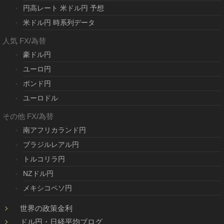
円高レート 米ドル円 予想
米ドル円 時系列データ
人気 FX/為替
豪ドル円
ユーロ円
ポンド円
ユーロドル
その他 FX/為替
南アフリカランド円
ブラジルレアル円
トルコリラ円
NZドル円
メキシコペソ円
世界の政策金利
ドル円・日経平均ブログ