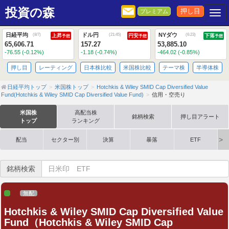
投資の森
押し目
プレミアム
Togg
日経平均
ドル円
NYダウ
(
8/7
)
(
21:45
)
(
6:23
)
上昇
円安
下落
予想
予想
予想
65,606.71
157.27
53,885.10
-76.55 (-0.12%)
-1.18 (-0.74%)
-464.02 (-0.85%)
押し目
レーティング
日本株比較
米国株比較
テーマ株
半導体株
日経平均トップ
米国株トップ
Hotchkis & Wiley SMID Cap Diversified Value
Fund(Hotchkis & Wiley SMID Cap Diversified Value Fund)
信用・空売り
米国株
高配当株
銘柄検索
押し目アラート
トップ
ランキング
配当
セクター別
決算
暴落
ETF
銘柄検索
無配
Hotchkis & Wiley SMID Cap Diversified Value
Fund（Hotchkis & Wiley SMID Cap