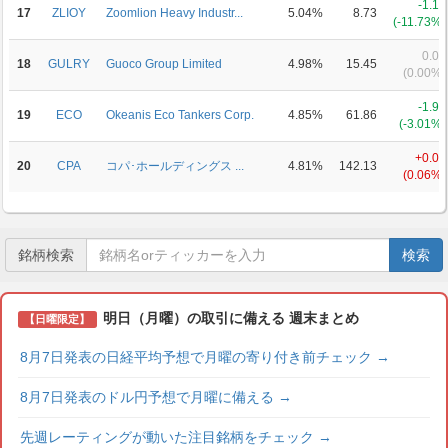
-1.16
17
ZLIOY
Zoomlion Heavy Industr...
5.04%
8.73
(-11.73%)
0.00
18
GULRY
Guoco Group Limited
4.98%
15.45
(0.00%)
-1.92
19
ECO
Okeanis Eco Tankers Corp.
4.85%
61.86
(-3.01%)
+0.08
20
CPA
コパ･ホールディングス ...
4.81%
142.13
(0.06%)
銘柄検索
検索
明日（月曜）の取引に備える 週末まとめ
【日曜限定】
8月7日発表の日経平均予想で月曜の寄り付き前チェック
→
8月7日発表のドル円予想で月曜に備える
→
先週レーティングが動いた注目銘柄をチェック
→