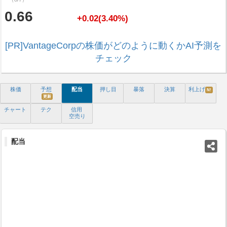
0.66
+0.02(3.40%)
[PR]VantageCorpの株価がどのように動くかAI予測を
チェック
株価
予想
配当
押し目
暴落
決算
利上げ
N!
更新
チャート
テク
信用
空売り
配当