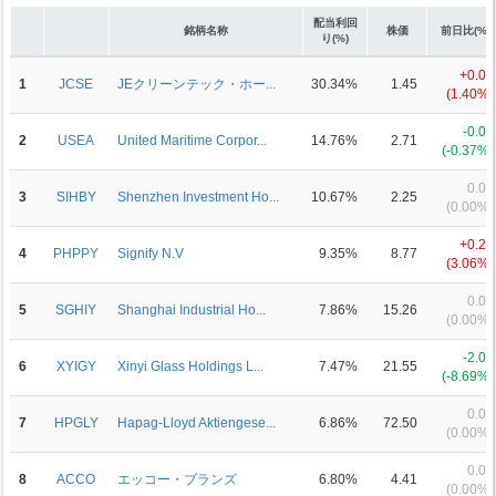
配当利回
銘柄名称
株価
前日比(%)
り(%)
+0.02
1
JCSE
JEクリーンテック・ホー...
30.34%
1.45
(1.40%)
-0.01
2
USEA
United Maritime Corpor...
14.76%
2.71
(-0.37%)
0.00
3
SIHBY
Shenzhen Investment Ho...
10.67%
2.25
(0.00%)
+0.26
4
PHPPY
Signify N.V
9.35%
8.77
(3.06%)
0.00
5
SGHIY
Shanghai Industrial Ho...
7.86%
15.26
(0.00%)
-2.05
6
XYIGY
Xinyi Glass Holdings L...
7.47%
21.55
(-8.69%)
0.00
7
HPGLY
Hapag-Lloyd Aktiengese...
6.86%
72.50
(0.00%)
0.00
8
ACCO
エッコー・ブランズ
6.80%
4.41
(0.00%)