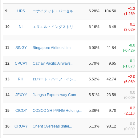
+1.30
9
UPS
ユナイテッド・パーセル...
6.28%
104.50
(1.26%)
+0.19
10
NL
エヌエル・インダストリ...
6.16%
6.49
(3.02%)
-0.05
11
SINGY
Singapore Airlines Lim...
6.00%
11.84
(-0.42%)
-0.18
12
CPCAY
Cathay Pacific Airways...
5.70%
9.65
(-1.87%)
+2.06
13
RHI
ロバート・ハーフ・イン...
5.52%
42.74
(5.06%)
0.00
14
JEXYY
Jiangsu Expressway Com...
5.51%
23.59
(0.00%)
+0.20
15
CICOY
COSCO SHIPPING Holding...
5.36%
9.70
(2.11%)
0.00
16
OROVY
Orient Overseas (Inter...
5.13%
98.12
(0.00%)