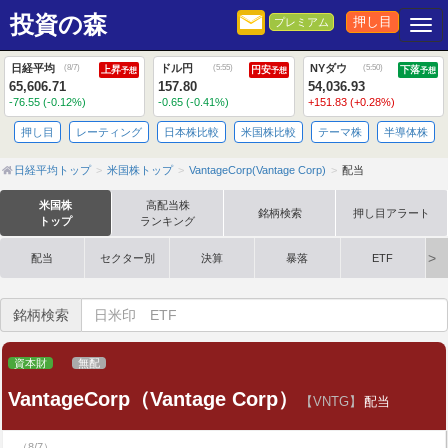
投資の森
押し目
プレミアム
Togg
日経平均
ドル円
NYダウ
(
8/7
)
(
5:55
)
(
5:50
)
上昇
円安
下落
予想
予想
予想
65,606.71
157.80
54,036.93
-76.55 (-0.12%)
-0.65 (-0.41%)
+151.83 (+0.28%)
押し目
レーティング
日本株比較
米国株比較
テーマ株
半導体株
日経平均トップ
米国株トップ
VantageCorp(Vantage Corp)
配当
米国株
高配当株
銘柄検索
押し目アラート
トップ
ランキング
配当
セクター別
決算
暴落
ETF
銘柄検索
資本財
無配
VantageCorp（Vantage Corp）
【VNTG】
配当
（8/7）