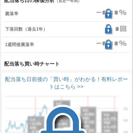
配当落ち日の株価分析
（直近一年間）
騰落率
下落回数（過去1年）
1週間後騰落率
配当落ち買い時チャート
配当落ち日前後の「買い時」がわかる！有料レポー
トはこちら >>