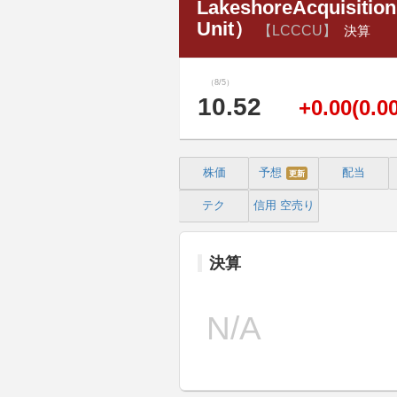
LakeshoreAcquisitionI
Unit）
【LCCCU】
決算
（8/5）
10.52
+0.00(0.0
株価
予想
配当
更新
テク
信用
空売り
決算