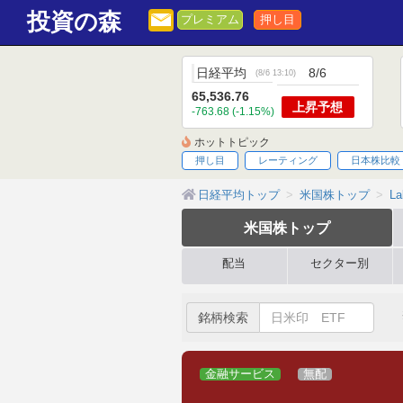
投資の森
プレミアム
押し目
日経平均
8/6
(
8/6 13:10
)
65,536.76
上昇
予想
-763.68 (-1.15%)
ホットトピック
押し目
レーティング
日本株比較
日経平均トップ
米国株トップ
La
米国株
トップ
配当
セクター別
銘柄検索
金融サービス
無配