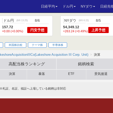
日経平均
ドル円
NYダウ
日経先
ドル円
8/6
NYダウ
8/5
(
8/6 13:25
)
(
8/6 6:22
)
157.72
54,349.12
円安
予想
上昇
予想
+0.00 (+0.00%)
+263.24 (+0.49%)
米国株比較
テーマ株
半導体株
keshoreAcquisitionIIICo(Lakeshore Acquisition III Corp. Unit)
決算
高配当株
ランキング
銘柄検索
決算
暴落
ETF
景気後退
※札証、名証、福証へ上場している銘柄は非対応