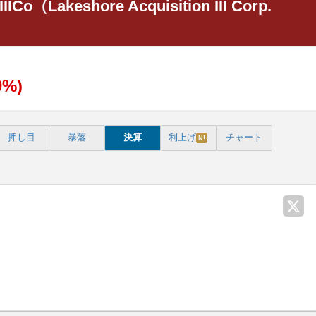
IICo（Lakeshore Acquisition III Corp.
0%)
押し目
暴落
決算
利上げ
チャート
N!