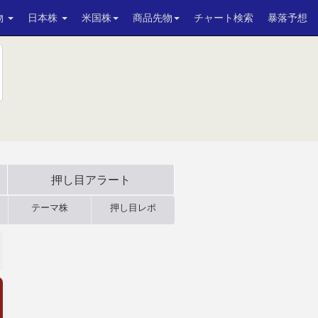
物
日本株
米国株
商品先物
チャート検索
暴落予想
押し目アラート
テーマ株
押し目レポ