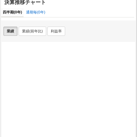
決算推移チャート
四半期(0年)
通期毎(0年)
業績
業績(前年比)
利益率