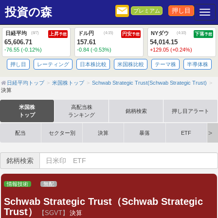
投資の森
押し目
プレミアム
Togg
日経平均
ドル円
NYダウ
(
8/7
)
(
4:15
)
(
4:10
)
上昇
円安
下落
予想
予想
予想
65,606.71
157.61
54,014.15
-76.55 (-0.12%)
-0.84 (-0.53%)
+129.05 (+0.24%)
押し目
レーティング
日本株比較
米国株比較
テーマ株
半導体株
日経平均トップ
米国株トップ
Schwab Strategic Trust(Schwab Strategic Trust)
決算
米国株
高配当株
銘柄検索
押し目アラート
トップ
ランキング
配当
セクター別
決算
暴落
ETF
銘柄検索
情報技術
無配
Schwab Strategic Trust（Schwab Strategic
Trust）
【SGVT】
決算