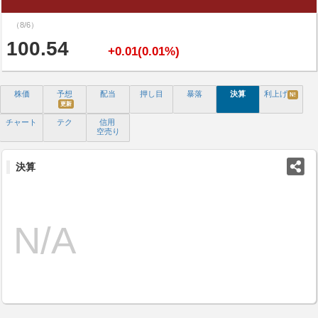
（8/6）
100.54
+0.01(0.01%)
株価
予想
配当
押し目
暴落
決算
利上げ
N!
更新
チャート
テク
信用
空売り
決算