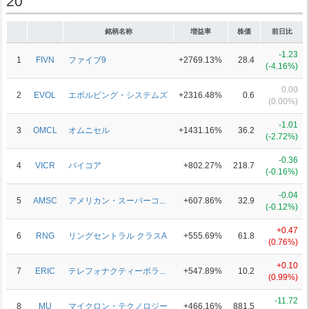
20
銘柄名称
増益率
株価
前日比
-1.23
1
FIVN
ファイブ9
+2769.13%
28.4
(-4.16%)
0.00
2
EVOL
エボルビング・システムズ
+2316.48%
0.6
(0.00%)
-1.01
3
OMCL
オムニセル
+1431.16%
36.2
(-2.72%)
-0.36
4
VICR
バイコア
+802.27%
218.7
(-0.16%)
-0.04
5
AMSC
アメリカン・スーパーコ...
+607.86%
32.9
(-0.12%)
+0.47
6
RNG
リングセントラル クラスA
+555.69%
61.8
(0.76%)
+0.10
7
ERIC
テレフォナクティーボラ...
+547.89%
10.2
(0.99%)
-11.72
8
MU
マイクロン・テクノロジー
+466.16%
881.5