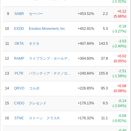
(-1.31%)
+0.12
9
SABR
セーバー
+453.52%
2.2
(5.66%)
-0.18
10
EXOD
Exodus Movement, Inc.
+452.91%
5.3
(-3.27%)
-3.53
11
OKTA
オクタ
+407.84%
143.5
(-2.40%)
+0.02
12
RAMP
ライブランプ・ホールデ...
+304.60%
37.8
(0.05%)
-2.51
13
PLTR
パランティア・テクノロ...
+240.84%
155.9
(-1.58%)
+0.08
14
QRVO
コルボ
+226.85%
95.3
(0.08%)
-0.14
15
CXDO
クレセンド
+179.13%
6.5
(-2.04%)
-0.09
16
STNE
ストーン クラスA
+176.32%
11.1
(-0.81%)
-0.40