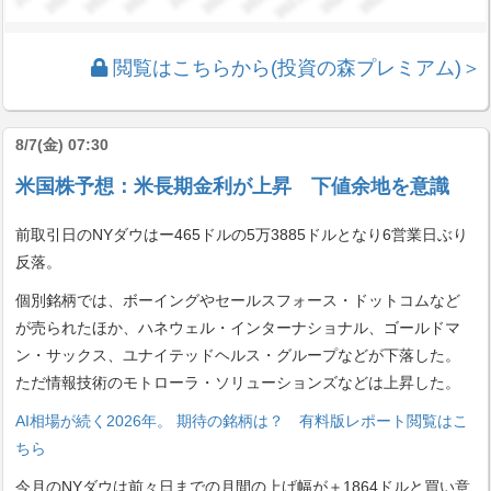
閲覧はこちらから(投資の森プレミアム)＞
8/7(金) 07:30
米国株予想：米長期金利が上昇 下値余地を意識
前取引日のNYダウはー465ドルの5万3885ドルとなり6営業日ぶり
反落。
個別銘柄では、ボーイングやセールスフォース・ドットコムなど
が売られたほか、ハネウェル・インターナショナル、ゴールドマ
ン・サックス、ユナイテッドヘルス・グループなどが下落した。
ただ情報技術のモトローラ・ソリューションズなどは上昇した。
AI相場が続く2026年。 期待の銘柄は？ 有料版レポート閲覧はこ
ちら
今月のNYダウは前々日までの月間の上げ幅が＋1864ドルと買い意