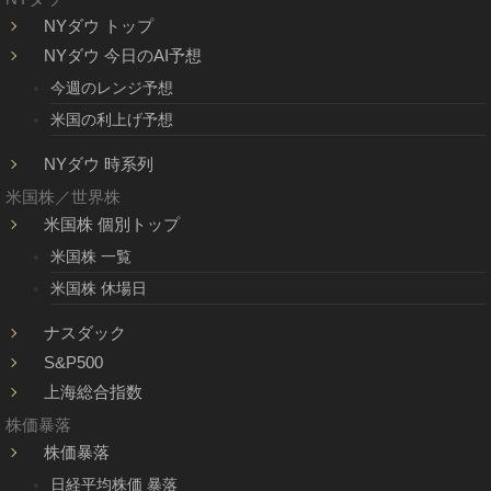
NYダウ トップ
NYダウ 今日のAI予想
今週のレンジ予想
米国の利上げ予想
NYダウ 時系列
米国株／世界株
米国株 個別トップ
米国株 一覧
米国株 休場日
ナスダック
S&P500
上海総合指数
株価暴落
株価暴落
日経平均株価 暴落