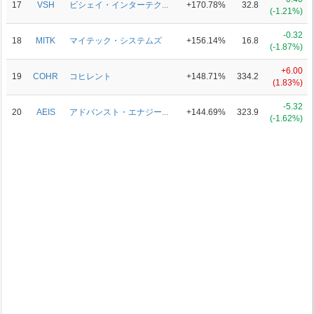
17
VSH
ビシェイ・インターテク...
+170.78%
32.8
(-1.21%)
-0.32
18
MITK
マイテック・システムズ
+156.14%
16.8
(-1.87%)
+6.00
19
COHR
コヒレント
+148.71%
334.2
(1.83%)
-5.32
20
AEIS
アドバンスト・エナジー...
+144.69%
323.9
(-1.62%)