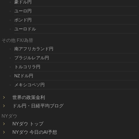
豪ドル円
ユーロ円
ポンド円
ユーロドル
その他 FX/為替
南アフリカランド円
ブラジルレアル円
トルコリラ円
NZドル円
メキシコペソ円
世界の政策金利
ドル円・日経平均ブログ
NYダウ
NYダウ トップ
NYダウ 今日のAI予想