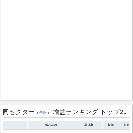
同セクター
増益ランキング トップ20
（
金融
）
銘柄名称
増益率
株価
前日比