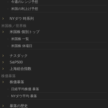
今週のレンジ予想
米国の利上げ予想
NYダウ 時系列
米国株／世界株
米国株 個別トップ
米国株 一覧
米国株 休場日
ナスダック
S&P500
上海総合指数
株価暴落
株価暴落
日経平均株価 暴落
NYダウ平均 暴落
暴落の歴史