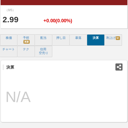
（8/5）
2.99
+0.00(0.00%)
株価
予想
配当
押し目
暴落
決算
利上げ
N!
更新
チャート
テク
信用
空売り
決算