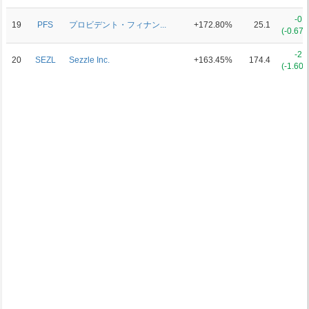
-0.
19
PFS
プロビデント・フィナン...
+172.80%
25.1
(-0.67
-2.
20
SEZL
Sezzle Inc.
+163.45%
174.4
(-1.60