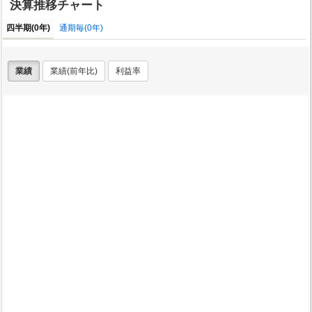
決算推移チャート
四半期(0年)
通期毎(0年)
業績
業績(前年比)
利益率