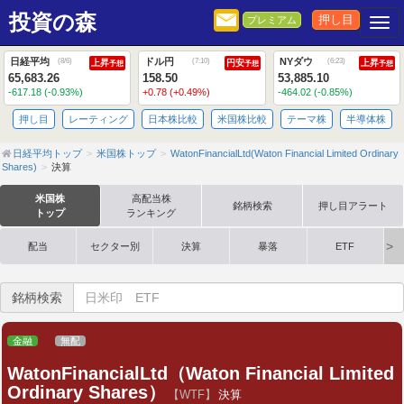
投資の森
押し目
プレミアム
Togg
日経平均
ドル円
NYダウ
(
8/6
)
(
7:10
)
(
6:23
)
上昇
円安
上昇
予想
予想
予想
65,683.26
158.50
53,885.10
-617.18 (-0.93%)
+0.78 (+0.49%)
-464.02 (-0.85%)
押し目
レーティング
日本株比較
米国株比較
テーマ株
半導体株
日経平均トップ
米国株トップ
WatonFinancialLtd(Waton Financial Limited Ordinary
Shares)
決算
米国株
高配当株
銘柄検索
押し目アラート
トップ
ランキング
配当
セクター別
決算
暴落
ETF
銘柄検索
金融
無配
WatonFinancialLtd（Waton Financial Limited
Ordinary Shares）
【WTF】
決算