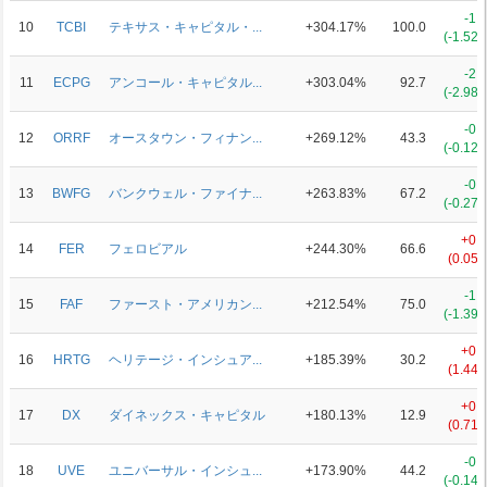
-1.
10
TCBI
テキサス・キャピタル・...
+304.17%
100.0
(-1.52
-2.
11
ECPG
アンコール・キャピタル...
+303.04%
92.7
(-2.98
-0.
12
ORRF
オースタウン・フィナン...
+269.12%
43.3
(-0.12
-0.
13
BWFG
バンクウェル・ファイナ...
+263.83%
67.2
(-0.27
+0.
14
FER
フェロビアル
+244.30%
66.6
(0.05
-1.
15
FAF
ファースト・アメリカン...
+212.54%
75.0
(-1.39
+0.
16
HRTG
ヘリテージ・インシュア...
+185.39%
30.2
(1.44
+0.
17
DX
ダイネックス・キャピタル
+180.13%
12.9
(0.71
-0.
18
UVE
ユニバーサル・インシュ...
+173.90%
44.2
(-0.14