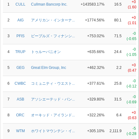
+0.
1
CULL
Cullman Bancorp Inc.
+143583.17%
16.5
(1.60
+0.
2
AIG
アメリカン・インターナ...
+1774.56%
80.1
(1.01
-0.
3
PFIS
ピープルズ・フィナンシ...
+753.02%
71.5
(-0.65
-0.
4
TRUP
トゥルーパニオン
+635.66%
24.4
(-1.05
+0.
5
GEG
Great Elm Group, Inc
+462.32%
2.2
(0.47
-0.
6
CWBC
コミュニティ・ウエスト...
+377.61%
25.8
(-0.12
-0.
7
ASB
アソシエーテッド・バン...
+329.80%
31.5
(-0.69
+0.
8
ORC
オーキッド・アイランド...
+322.26%
6.4
(0.63
-5.
9
WTM
ホワイトマウンテン・イ...
+305.10%
2,111.9
(-0.28