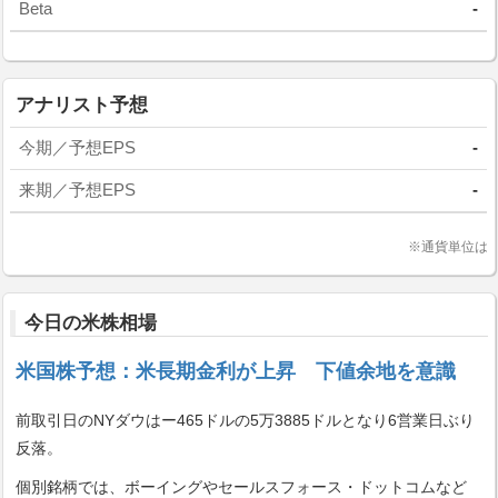
Beta
-
アナリスト予想
今期／予想EPS
-
来期／予想EPS
-
※通貨単位は
今日の米株相場
米国株予想：米長期金利が上昇 下値余地を意識
前取引日のNYダウはー465ドルの5万3885ドルとなり6営業日ぶり
反落。
個別銘柄では、ボーイングやセールスフォース・ドットコムなど