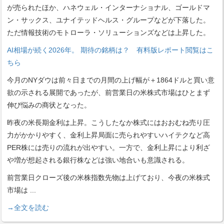
が売られたほか、ハネウェル・インターナショナル、ゴールドマ
ン・サックス、ユナイテッドヘルス・グループなどが下落した。
ただ情報技術のモトローラ・ソリューションズなどは上昇した。
AI相場が続く2026年。 期待の銘柄は？ 有料版レポート閲覧はこ
ちら
今月のNYダウは前々日までの月間の上げ幅が＋1864ドルと買い意
欲の示される展開であったが、前営業日の米株式市場はひとまず
伸び悩みの商状となった。
昨夜の米長期金利は上昇。こうしたなか株式にはおおむね売り圧
力がかかりやすく、金利上昇局面に売られやすいハイテクなど高
PER株には売りの流れが出やすい。一方で、金利上昇により利ざ
や増が想起される銀行株などは強い地合いも意識される。
前営業日クローズ後の米株指数先物は上げており、今夜の米株式
市場は
...
→全文を読む