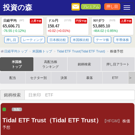
投資の森
押し目
プレミアム
Togg
日経平均
ドル円
NYダウ
(
8/7
)
(
17:15
)
(
6:23
)
上昇
円安
上昇
予想
予想
予想
65,606.71
158.47
53,885.10
-76.55 (-0.12%)
+0.02 (+0.01%)
-464.02 (-0.85%)
押し目
レーティング
日本株比較
米国株比較
テーマ株
半導体株
日経平均トップ
米国株トップ
Tidal ETF Trust(Tidal ETF Trust)
株価予想
米国株
高配当株
銘柄検索
押し目アラート
トップ
ランキング
配当
セクター別
決算
暴落
ETF
銘柄検索
無配
Tidal ETF Trust（Tidal ETF Trust）
【HFGM】
株価
予想