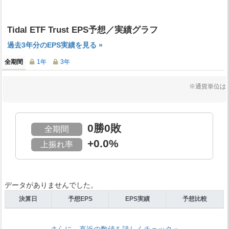
Tidal ETF Trust EPS予想／実績グラフ
過去3年分のEPS実績を見る »
全期間
1年
3年
※通貨単位は
0勝0敗
全期間
+0.0%
上振れ率
データがありませんでした。
決算日
予想EPS
EPS実績
予想比較