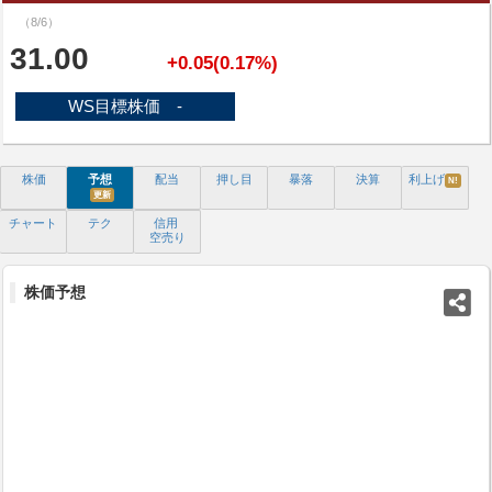
（8/6）
31.00
+0.05(0.17%)
WS目標株価 -
株価
予想
配当
押し目
暴落
決算
利上げ
N!
更新
チャート
テク
信用
空売り
株価予想