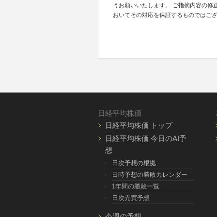
うお願いいたします。 ご指摘内容の修
おいてその対応を保証するものではご
日経平均株価
日経平均株価 トップ
日経平均株価 今日のAI予
想
日次予想の根拠
日時予想の勝敗カレンダー
1年間の勝敗一覧
日次売買予想
今週の予想