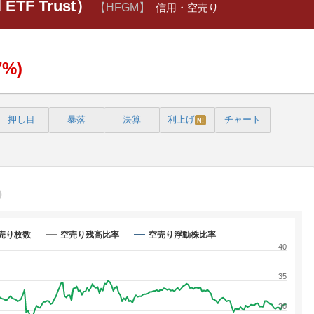
l ETF Trust）
【HFGM】
信用・空売り
7%)
押し目
暴落
決算
利上げ
チャート
N!
売り枚数
空売り残高比率
空売り浮動株比率
40
35
30