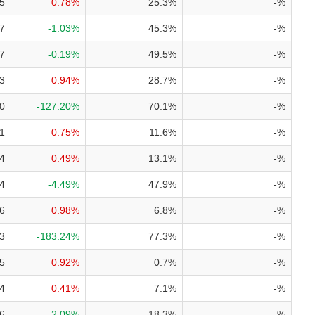
5
0.78%
25.3%
-%
7
-1.03%
45.3%
-%
7
-0.19%
49.5%
-%
3
0.94%
28.7%
-%
0
-127.20%
70.1%
-%
1
0.75%
11.6%
-%
4
0.49%
13.1%
-%
4
-4.49%
47.9%
-%
6
0.98%
6.8%
-%
3
-183.24%
77.3%
-%
5
0.92%
0.7%
-%
4
0.41%
7.1%
-%
6
-2.09%
18.3%
-%