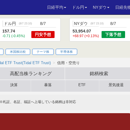
日経平均
ドル円
NYダウ
日経先
ドル円
8/7
NYダウ
8/7
(
8/7 23:10
)
(
8/7 23:10
)
157.74
53,954.07
円安
予想
下落
予想
-0.71 (-0.45%)
+68.97 (+0.13%)
米国株比較
テーマ株
半導体株
dal ETF Trust(Tidal ETF Trust)
信用・空売り
高配当株
ランキング
銘柄検索
決算
暴落
ETF
景気後退
※札証、名証、福証へ上場している銘柄は非対応