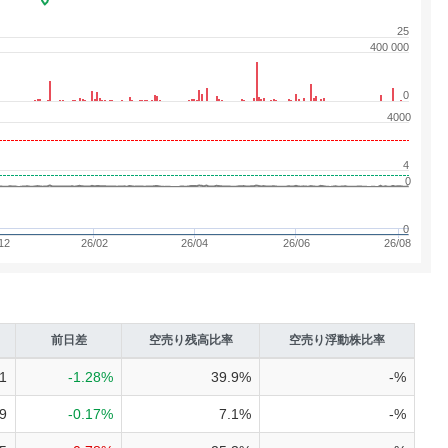
25
400 000
0
4000
4
0
0
12
26/02
26/04
26/06
26/08
前日差
空売り
残高比率
空売り
浮動株比率
1
-1.28%
39.9%
-%
9
-0.17%
7.1%
-%