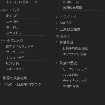
米ドル円 時系列データ
米国株 一覧
米国株 休場日
人気 FX/為替
豪ドル円
ナスダック
ユーロ円
S&P500
ポンド円
上海総合指数
ユーロドル
株価暴落
その他 FX/為替
株価暴落
南アフリカランド円
日経平均株価 暴落
ブラジルレアル円
NYダウ平均 暴落
トルコリラ円
暴落の歴史
NZドル円
メキシコペソ円
リーマンショック
バブル崩壊
世界の政策金利
チャイナショック
ドル円・日経平均ブログ
中国株 暴落