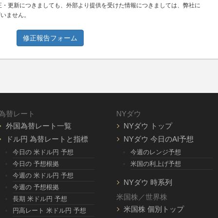
正・更新につきましても、外部より提供を受けた情報につきましては、弊社に
ざいません。
修正報告フォーム
為替レート
NYダウ
外国為替レート一覧
NYダウ トップ
ドル円 為替レートと指標
NYダウ 今日のAI予想
今日の 米ドル円 予想
今週のレンジ予想
今日の 予想根拠
米国の利上げ予想
今週の 米ドル円 予想
NYダウ 時系列
今週の 予想根拠
米国株／世界株
長期 米ドル円 予想
米国株 個別トップ
円高レート 米ドル円 予想