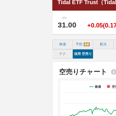
Tidal ETF Trust（Tida
（8/6）
31.00
+0.05(0.1
株価
予想
配当
更新
テク
信用
空売り
空売りチャート
株価
空