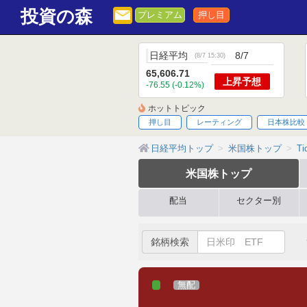
投資の森
プレミアム
押し目
日経平均
8/7
(
8/7 15:30
)
65,606.71
上昇
予想
-76.55 (-0.12%)
ホットトピック
押し目
レーティング
日本株比較
日経平均トップ
米国株トップ
Ti
米国株
トップ
配当
セクター別
銘柄検索
無配