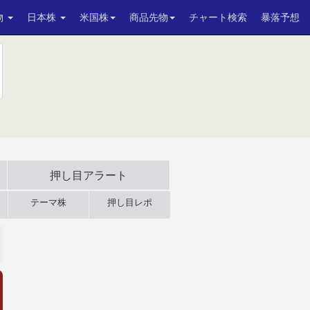
物
日本株
米国株
商品先物
チャート検索
暴落予想
押し目アラート
テーマ株
押し目レポ