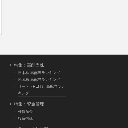
特集：高配当株
日本株 高配当ランキング
米国株 高配当ランキング
リート（REIT） 高配当ラン
キング
特集：資金管理
外貨預金
投資信託