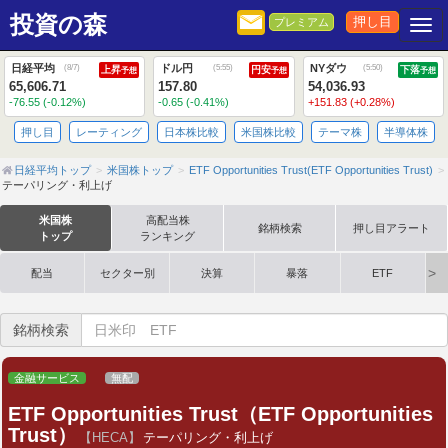
投資の森
押し目
プレミアム
Togg
日経平均
ドル円
NYダウ
(
8/7
)
(
5:55
)
(
5:50
)
上昇
円安
下落
予想
予想
予想
65,606.71
157.80
54,036.93
-76.55 (-0.12%)
-0.65 (-0.41%)
+151.83 (+0.28%)
押し目
レーティング
日本株比較
米国株比較
テーマ株
半導体株
日経平均トップ
米国株トップ
ETF Opportunities Trust(ETF Opportunities Trust)
テーパリング・利上げ
米国株
高配当株
銘柄検索
押し目アラート
トップ
ランキング
配当
セクター別
決算
暴落
ETF
銘柄検索
金融サービス
無配
ETF Opportunities Trust（ETF Opportunities
Trust）
【HECA】
テーパリング・利上げ