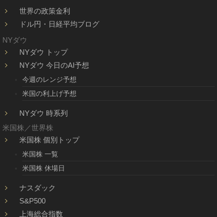
世界の政策金利
ドル円・日経平均ブログ
NYダウ
NYダウ トップ
NYダウ 今日のAI予想
今週のレンジ予想
米国の利上げ予想
NYダウ 時系列
米国株／世界株
米国株 個別トップ
米国株 一覧
米国株 休場日
ナスダック
S&P500
上海総合指数