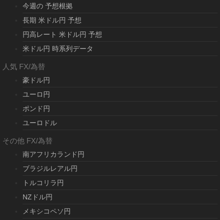
今週の 予想根拠
長期 米ドル円 予想
円高レート 米ドル円 予想
米ドル円 時系列データ
人気 FX/為替
豪ドル円
ユーロ円
ポンド円
ユーロドル
その他 FX/為替
南アフリカランド円
ブラジルレアル円
トルコリラ円
NZドル円
メキシコペソ円