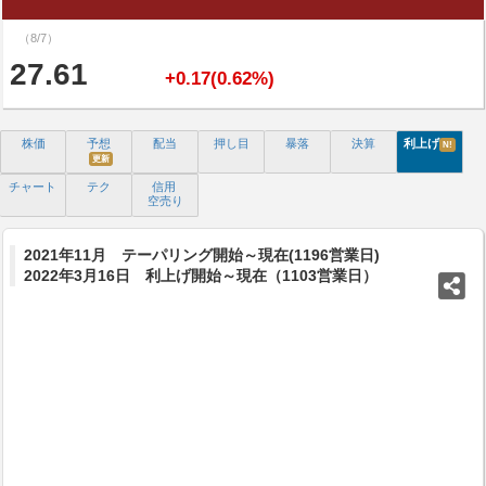
（8/7）
27.61
+0.17(0.62%)
株価
予想
配当
押し目
暴落
決算
利上げ
N!
更新
チャート
テク
信用
空売り
2021年11月 テーパリング開始～現在(1196営業日)
2022年3月16日 利上げ開始～現在（1103営業日）