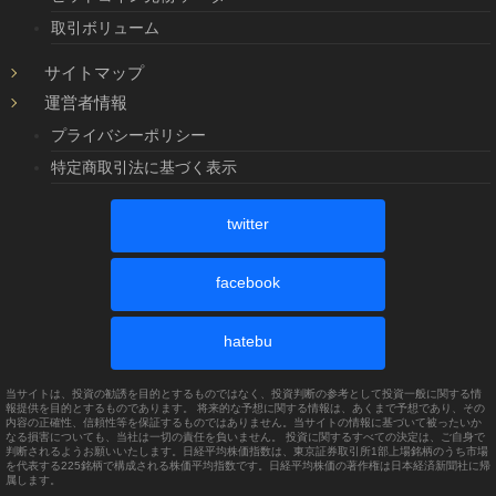
取引ボリューム
サイトマップ
運営者情報
プライバシーポリシー
特定商取引法に基づく表示
twitter
facebook
hatebu
当サイトは、投資の勧誘を目的とするものではなく、投資判断の参考として投資一般に関する情
報提供を目的とするものであります。 将来的な予想に関する情報は、あくまで予想であり、その
内容の正確性、信頼性等を保証するものではありません。当サイトの情報に基づいて被ったいか
なる損害についても、当社は一切の責任を負いません。 投資に関するすべての決定は、ご自身で
判断されるようお願いいたします。日経平均株価指数は、東京証券取引所1部上場銘柄のうち市場
を代表する225銘柄で構成される株価平均指数です。日経平均株価の著作権は日本経済新聞社に帰
属します。