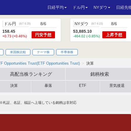
日経平均
ドル円
NYダウ
日経先
ドル円
8/6
NYダウ
8/6
(
8/7 6:35
)
(
8/7 6:23
)
158.45
53,885.10
円安
予想
上昇
予想
+0.73 (+0.46%)
-464.02 (-0.85%)
米国株比較
テーマ株
半導体株
F Opportunities Trust(ETF Opportunities Trust)
決算
高配当株
ランキング
銘柄検索
決算
暴落
ETF
景気後退
※札証、名証、福証へ上場している銘柄は非対応