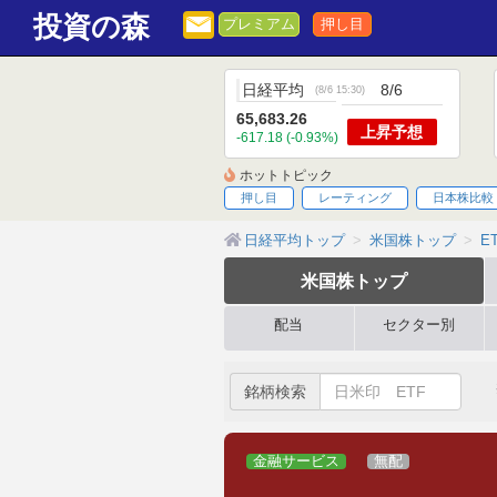
投資の森
プレミアム
押し目
日経平均
8/6
(
8/6 15:30
)
65,683.26
上昇
予想
-617.18 (-0.93%)
ホットトピック
押し目
レーティング
日本株比較
日経平均トップ
米国株トップ
ET
米国株
トップ
配当
セクター別
銘柄検索
金融サービス
無配