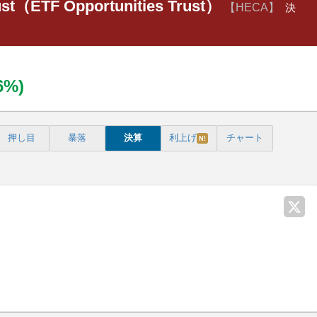
ust（ETF Opportunities Trust）
【HECA】
決
36%)
押し目
暴落
決算
利上げ
チャート
N!