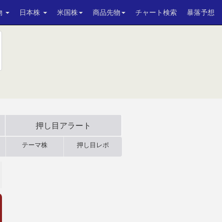
物
日本株
米国株
商品先物
チャート検索
暴落予想
押し目アラート
テーマ株
押し目レポ