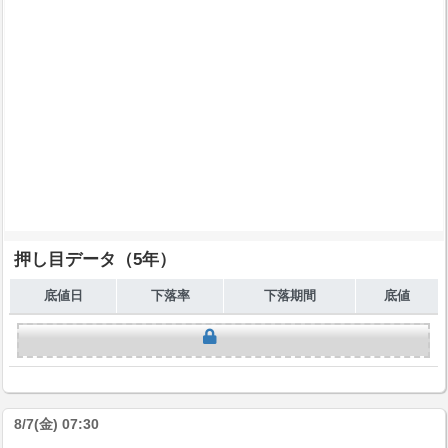
押し目データ（5年）
底値日
下落率
下落期間
底値
8/7(金) 07:30