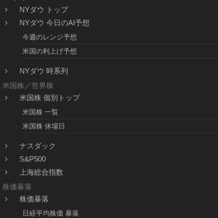
NYダウ トップ
NYダウ 今日のAI予想
今週のレンジ予想
米国の利上げ予想
NYダウ 時系列
米国株／世界株
米国株 個別トップ
米国株 一覧
米国株 休場日
ナスダック
S&P500
上海総合指数
株価暴落
株価暴落
日経平均株価 暴落