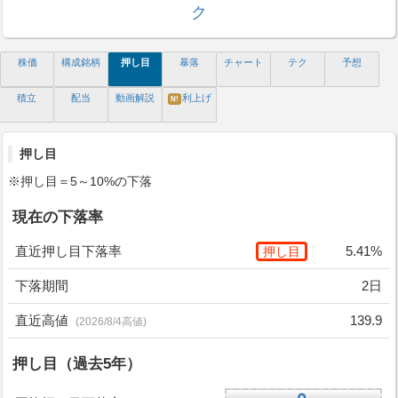
ク
株価
構成銘柄
押し目
暴落
チャート
テク
予想
積立
配当
動画解説
利上げ
N!
押し目
※押し目＝5～10%の下落
現在の下落率
直近押し目下落率
5.41%
押し目
下落期間
2日
直近高値
139.9
(2026/8/4高値)
押し目（過去5年）