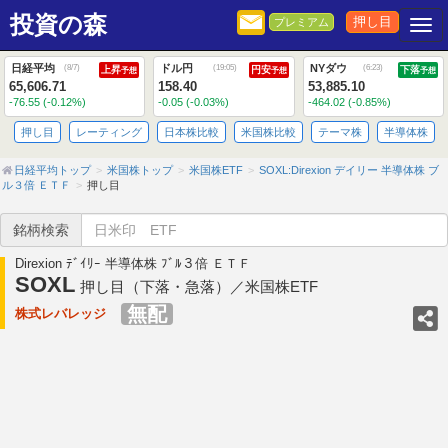
投資の森
押し目
プレミアム
Togg
日経平均
ドル円
NYダウ
(
8/7
)
(
19:05
)
(
6:23
)
上昇
円安
下落
予想
予想
予想
65,606.71
158.40
53,885.10
-76.55 (-0.12%)
-0.05 (-0.03%)
-464.02 (-0.85%)
押し目
レーティング
日本株比較
米国株比較
テーマ株
半導体株
日経平均トップ
米国株トップ
米国株ETF
SOXL:Direxion デイリー 半導体株 ブ
ル３倍 ＥＴＦ
押し目
銘柄検索
Direxion ﾃﾞｲﾘｰ 半導体株 ﾌﾞﾙ３倍 ＥＴＦ
SOXL
押し目（下落・急落）／米国株ETF
無配
株式レバレッジ