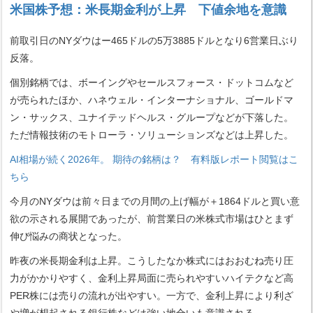
米国株予想：米長期金利が上昇 下値余地を意識
前取引日のNYダウはー465ドルの5万3885ドルとなり6営業日ぶり
反落。
個別銘柄では、ボーイングやセールスフォース・ドットコムなど
が売られたほか、ハネウェル・インターナショナル、ゴールドマ
ン・サックス、ユナイテッドヘルス・グループなどが下落した。
ただ情報技術のモトローラ・ソリューションズなどは上昇した。
AI相場が続く2026年。 期待の銘柄は？ 有料版レポート閲覧はこ
ちら
今月のNYダウは前々日までの月間の上げ幅が＋1864ドルと買い意
欲の示される展開であったが、前営業日の米株式市場はひとまず
伸び悩みの商状となった。
昨夜の米長期金利は上昇。こうしたなか株式にはおおむね売り圧
力がかかりやすく、金利上昇局面に売られやすいハイテクなど高
PER株には売りの流れが出やすい。一方で、金利上昇により利ざ