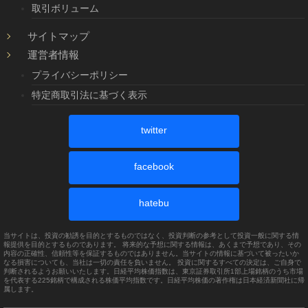
取引ボリューム
サイトマップ
運営者情報
プライバシーポリシー
特定商取引法に基づく表示
twitter
facebook
hatebu
当サイトは、投資の勧誘を目的とするものではなく、投資判断の参考として投資一般に関する情
報提供を目的とするものであります。 将来的な予想に関する情報は、あくまで予想であり、その
内容の正確性、信頼性等を保証するものではありません。当サイトの情報に基づいて被ったいか
なる損害についても、当社は一切の責任を負いません。 投資に関するすべての決定は、ご自身で
判断されるようお願いいたします。日経平均株価指数は、東京証券取引所1部上場銘柄のうち市場
を代表する225銘柄で構成される株価平均指数です。日経平均株価の著作権は日本経済新聞社に帰
属します。