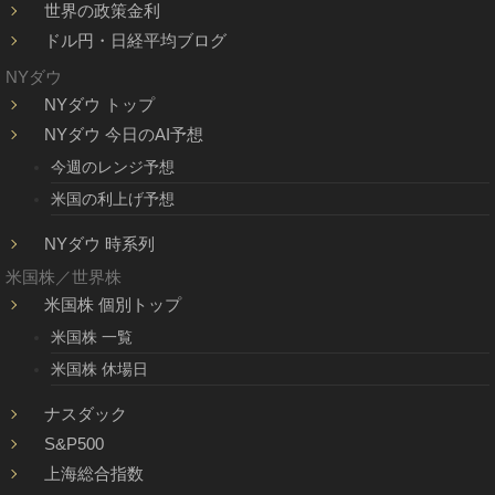
世界の政策金利
ドル円・日経平均ブログ
NYダウ
NYダウ トップ
NYダウ 今日のAI予想
今週のレンジ予想
米国の利上げ予想
NYダウ 時系列
米国株／世界株
米国株 個別トップ
米国株 一覧
米国株 休場日
ナスダック
S&P500
上海総合指数