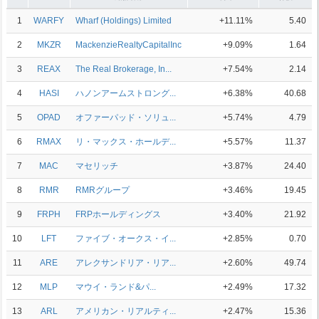
1
WARFY
Wharf (Holdings) Limited
+11.11%
5.40
2
MKZR
MackenzieRealtyCapitalInc
+9.09%
1.64
3
REAX
The Real Brokerage, In...
+7.54%
2.14
4
HASI
ハノンアームストロング...
+6.38%
40.68
5
OPAD
オファーパッド・ソリュ...
+5.74%
4.79
6
RMAX
リ・マックス・ホールデ...
+5.57%
11.37
7
MAC
マセリッチ
+3.87%
24.40
8
RMR
RMRグループ
+3.46%
19.45
9
FRPH
FRPホールディングス
+3.40%
21.92
10
LFT
ファイブ・オークス・イ...
+2.85%
0.70
11
ARE
アレクサンドリア・リア...
+2.60%
49.74
12
MLP
マウイ・ランド&パ...
+2.49%
17.32
13
ARL
アメリカン・リアルティ...
+2.47%
15.36