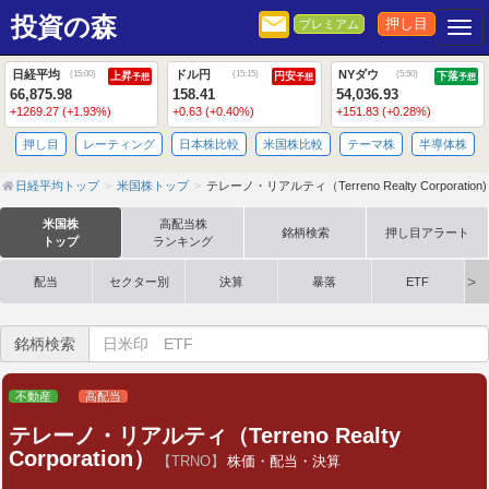
投資の森
押し目
プレミアム
Togg
日経平均
ドル円
NYダウ
(
15:00
)
(
15:15
)
(
5:50
)
上昇
円安
下落
予想
予想
予想
66,875.98
158.41
54,036.93
+1269.27 (+1.93%)
+0.63 (+0.40%)
+151.83 (+0.28%)
押し目
レーティング
日本株比較
米国株比較
テーマ株
半導体株
日経平均トップ
米国株トップ
テレーノ・リアルティ（Terreno Realty Corporation)
米国株
高配当株
銘柄検索
押し目アラート
トップ
ランキング
配当
セクター別
決算
暴落
ETF
銘柄検索
不動産
高配当
テレーノ・リアルティ（Terreno Realty
Corporation）
【TRNO】
株価・配当・決算