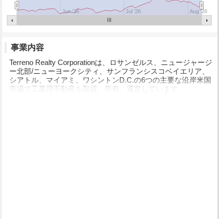
Jun '26
Jul '26
Aug '26
事業内容
Terreno Realty Corporationは、ロサンゼルス、ニュージャージ
ー北部/ニューヨークシティ、サンフランシスコベイエリア、
シアトル、マイアミ、ワシントンD.C.の6つの主要な沿岸米国
市場で工業用不動産を取得、所有、運営しています。