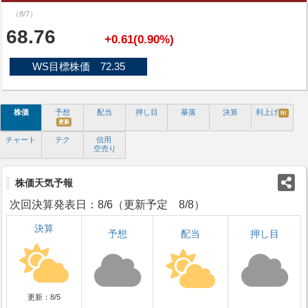
（8/7）
68.76
+0.61(0.90%)
WS目標株価 72.35
株価
予想
配当
押し目
暴落
決算
利上げ
N!
更新
チャート
テク
信用
空売り
株価天気予報
次回決算発表日：8/6（更新予定 8/8）
決算
予想
配当
押し目
更新：8/5