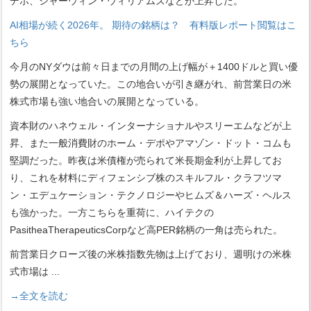
デポ、シャーウィン・ウィリアムズなどが上昇した。
AI相場が続く2026年。 期待の銘柄は？ 有料版レポート閲覧はこ
ちら
今月のNYダウは前々日までの月間の上げ幅が＋1400ドルと買い優
勢の展開となっていた。この地合いが引き継がれ、前営業日の米
株式市場も強い地合いの展開となっている。
資本財のハネウェル・インターナショナルやスリーエムなどが上
昇、また一般消費財のホーム・デポやアマゾン・ドット・コムも
堅調だった。昨夜は米債権が売られて米長期金利が上昇してお
り、これを材料にディフェンシブ株のスキルフル・クラフツマ
ン・エデュケーション・テクノロジーやヒムズ＆ハーズ・ヘルス
も強かった。一方こちらを重荷に、ハイテクの
PasitheaTherapeuticsCorpなど高PER銘柄の一角は売られた。
前営業日クローズ後の米株指数先物は上げており、週明けの米株
式市場は
...
→全文を読む