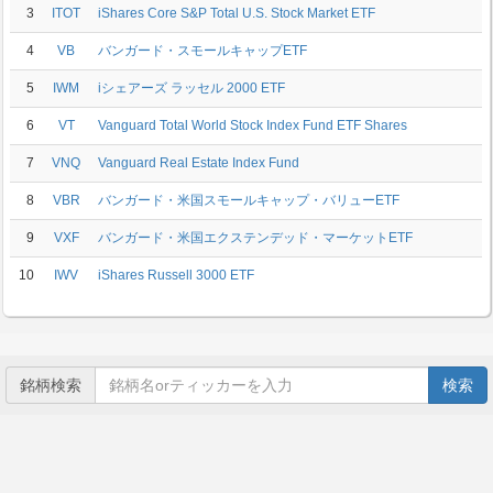
3
ITOT
iShares Core S&P Total U.S. Stock Market ETF
4
VB
バンガード・スモールキャップETF
5
IWM
iシェアーズ ラッセル 2000 ETF
6
VT
Vanguard Total World Stock Index Fund ETF Shares
7
VNQ
Vanguard Real Estate Index Fund
8
VBR
バンガード・米国スモールキャップ・バリューETF
9
VXF
バンガード・米国エクステンデッド・マーケットETF
10
IWV
iShares Russell 3000 ETF
銘柄検索
検索