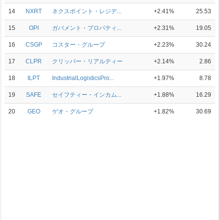
14
NXRT
ネクスポイント・レジデ...
+2.41%
25.53
15
OPI
ガバメント・プロパティ...
+2.31%
19.05
16
CSGP
コスター・グループ
+2.23%
30.24
17
CLPR
クリッパー・リアルティー
+2.14%
2.86
18
ILPT
IndustrialLogisticsPro...
+1.97%
8.78
19
SAFE
セイフティー・インカム...
+1.88%
16.29
20
GEO
ゲオ・グループ
+1.82%
30.69