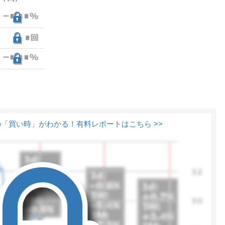
「買い時」がわかる！有料レポートはこちら >>