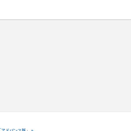
アドバンス版」 »