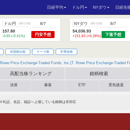
日経平均
ドル円
NYダウ
日経先
ドル円
8/7
NYダウ
8/7
(
8/8 5:55
)
(
8/8 5:50
)
157.80
54,036.93
円安
予想
下落
予想
-0.65 (-0.41%)
+151.83 (+0.28%)
米国株比較
テーマ株
半導体株
 Rowe Price Exchange-Traded Funds, Inc.(T. Rowe Price Exchange-Traded Fu
高配当株
ランキング
銘柄検索
決算
暴落
ETF
景気後退
※札証、名証、福証へ上場している銘柄は非対応