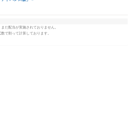
、まだ配当が実施されておりません。
式数で割って計算しております。