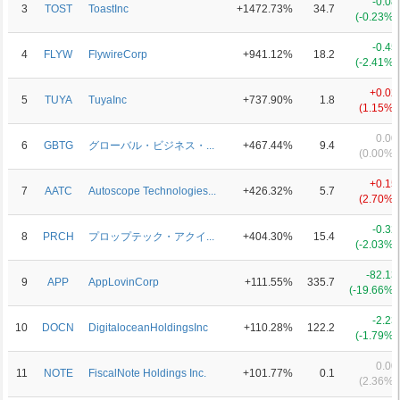
-0.08
3
TOST
ToastInc
+1472.73%
34.7
(-0.23%)
-0.45
4
FLYW
FlywireCorp
+941.12%
18.2
(-2.41%)
+0.02
5
TUYA
TuyaInc
+737.90%
1.8
(1.15%)
0.00
6
GBTG
グローバル・ビジネス・...
+467.44%
9.4
(0.00%)
+0.15
7
AATC
Autoscope Technologies...
+426.32%
5.7
(2.70%)
-0.32
8
PRCH
プロップテック・アクイ...
+404.30%
15.4
(-2.03%)
-82.13
9
APP
AppLovinCorp
+111.55%
335.7
(-19.66%)
-2.23
10
DOCN
DigitaloceanHoldingsInc
+110.28%
122.2
(-1.79%)
0.00
11
NOTE
FiscalNote Holdings Inc.
+101.77%
0.1
(2.36%)