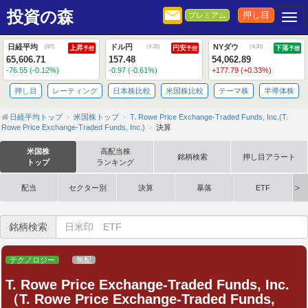
投資の森
押し目
プレミアム
Togg
日経平均
ドル円
NYダウ
(
8/7
)
(
4:35
)
(
4:30
)
上昇
円安
下落
予想
予想
予想
65,606.71
157.48
54,062.89
-76.55 (-0.12%)
-0.97 (-0.61%)
+177.79 (+0.33%)
押し目
レーティング
日本株比較
米国株比較
テーマ株
半導体株
日経平均トップ
米国株トップ
T. Rowe Price Exchange-Traded Funds, Inc.(T.
Rowe Price Exchange-Traded Funds, Inc.)
決算
米国株
高配当株
銘柄検索
押し目アラート
トップ
ランキング
配当
セクター別
決算
暴落
ETF
銘柄検索
テクノロジー
無配
T. Rowe Price Exchange-Traded Funds, Inc.
（T. Rowe Price Exchange-Traded Funds,