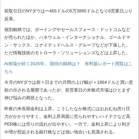
前取引日のNYダウはー465ドルの5万3885ドルとなり6営業日ぶり
反落。
個別銘柄では、ボーイングやセールスフォース・ドットコムなど
が売られたほか、ハネウェル・インターナショナル、ゴールドマ
ン・サックス、ユナイテッドヘルス・グループなどが下落した。
ただ情報技術のモトローラ・ソリューションズなどは上昇した。
AI相場が続く2026年。 期待の銘柄は？ 有料版レポート閲覧はこ
ちら
今月のNYダウは前々日までの月間の上げ幅が＋1864ドルと買い意
欲の示される展開であったが、前営業日の米株式市場はひとまず
伸び悩みの商状となった。
昨夜の米長期金利は上昇。こうしたなか株式にはおおむね売り圧
力がかかりやすく、金利上昇局面に売られやすいハイテクなど高
PER株には売りの流れが出やすい。一方で、金利上昇により利ざ
や増が想起される銀行株などは強い地合いも意識される。