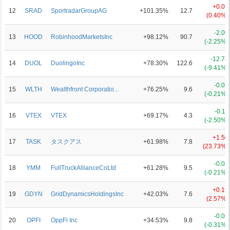
+0.05
12
SRAD
SportradarGroupAG
+101.35%
12.7
(0.40%)
-2.09
13
HOOD
RobinhoodMarketsInc
+98.12%
90.7
(-2.25%)
-12.74
14
DUOL
DuolingoInc
+78.30%
122.6
(-9.41%)
-0.02
15
WLTH
Wealthfront Corporatio...
+76.25%
9.6
(-0.21%)
-0.11
16
VTEX
VTEX
+69.17%
4.3
(-2.50%)
+1.50
17
TASK
タスクアス
+61.98%
7.8
(23.73%)
-0.02
18
YMM
FullTruckAllianceCoLtd
+61.28%
9.5
(-0.21%)
+0.19
19
GDYN
GridDynamicsHoldingsInc
+42.03%
7.6
(2.57%)
-0.03
20
OPFI
OppFi Inc
+34.53%
9.8
(-0.31%)