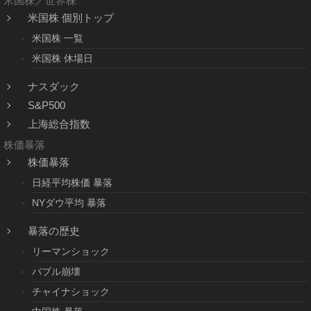
米国株／世界株
米国株 個別トップ
米国株 一覧
米国株 休場日
ナスダック
S&P500
上海総合指数
株価暴落
株価暴落
日経平均株価 暴落
NYダウ平均 暴落
暴落の歴史
リーマンショック
バブル崩壊
チャイナショック