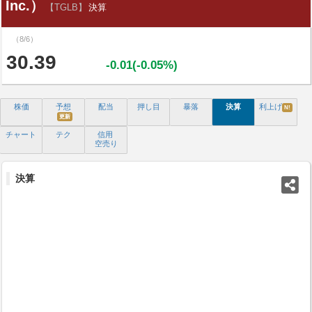
Inc.）
【TGLB】
決算
（8/6）
30.39
-0.01(-0.05%)
株価
予想
配当
押し目
暴落
決算
利上げ
N!
更新
チャート
テク
信用
空売り
決算