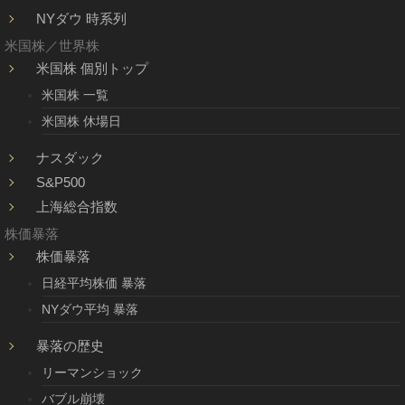
NYダウ 時系列
米国株／世界株
米国株 個別トップ
米国株 一覧
米国株 休場日
ナスダック
S&P500
上海総合指数
株価暴落
株価暴落
日経平均株価 暴落
NYダウ平均 暴落
暴落の歴史
リーマンショック
バブル崩壊