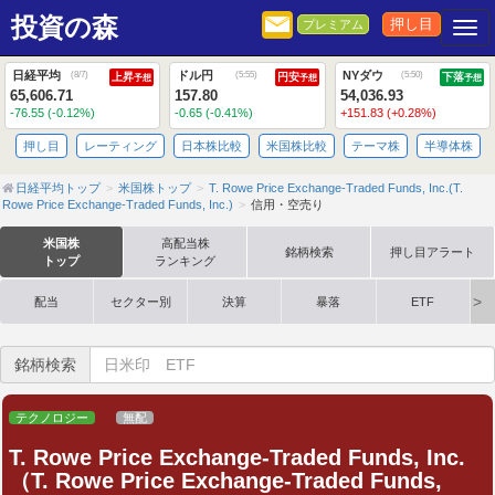
投資の森
押し目
プレミアム
Togg
日経平均
ドル円
NYダウ
(
8/7
)
(
5:55
)
(
5:50
)
上昇
円安
下落
予想
予想
予想
65,606.71
157.80
54,036.93
-76.55 (-0.12%)
-0.65 (-0.41%)
+151.83 (+0.28%)
押し目
レーティング
日本株比較
米国株比較
テーマ株
半導体株
日経平均トップ
米国株トップ
T. Rowe Price Exchange-Traded Funds, Inc.(T.
Rowe Price Exchange-Traded Funds, Inc.)
信用・空売り
米国株
高配当株
銘柄検索
押し目アラート
トップ
ランキング
配当
セクター別
決算
暴落
ETF
銘柄検索
テクノロジー
無配
T. Rowe Price Exchange-Traded Funds, Inc.
（T. Rowe Price Exchange-Traded Funds,