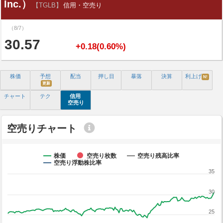
Inc.）
【TGLB】
信用・空売り
（8/7）
30.57
+0.18(0.60%)
株価
予想
配当
押し目
暴落
決算
利上げ
N!
更新
チャート
テク
信用
空売り
空売りチャート
株価
空売り枚数
空売り残高比率
空売り浮動株比率
35
30
25