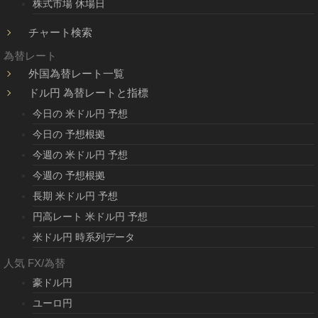
株式市場 休場日
チャート検索
為替レート
外国為替レート一覧
ドル円 為替レートと指標
今日の 米ドル円 予想
今日の 予想根拠
今週の 米ドル円 予想
今週の 予想根拠
長期 米ドル円 予想
円高レート 米ドル円 予想
米ドル円 時系列データ
人気 FX/為替
豪ドル円
ユーロ円