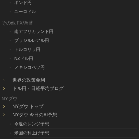
ポンド円
ユーロドル
その他 FX/為替
南アフリカランド円
ブラジルレアル円
トルコリラ円
NZドル円
メキシコペソ円
世界の政策金利
ドル円・日経平均ブログ
NYダウ
NYダウ トップ
NYダウ 今日のAI予想
今週のレンジ予想
米国の利上げ予想