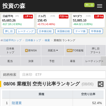
投資の森
押し目
Togg
日経平均
ドル円
NYダウ
(
8/6
)
(
5:50
)
(
5:20
)
上昇
円安
上昇
予想
予想
予想
65,683.26
158.45
53,885.10
-617.18 (-0.93%)
+0.73 (+0.46%)
-464.02 (-0.85%)
押し目
レーティング
日本株比較
米国株比較
テーマ株
半導体株
日経平均トップ
日本株トップ
検索
業種別 ランキング
日本株
押し目
新NISA
高配当
TOB速報
N
NEW
トップ
アラート
配当
決算
予想
暴落
レーティング格
銘柄検索
08/06 業種別 空売り比率ランキング
(08/06)
業種
空売り比率
1
陸運業
52.4%