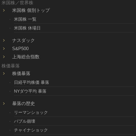
米国株／世界株
米国株 個別トップ
米国株 一覧
米国株 休場日
ナスダック
S&P500
上海総合指数
株価暴落
株価暴落
日経平均株価 暴落
NYダウ平均 暴落
暴落の歴史
リーマンショック
バブル崩壊
チャイナショック