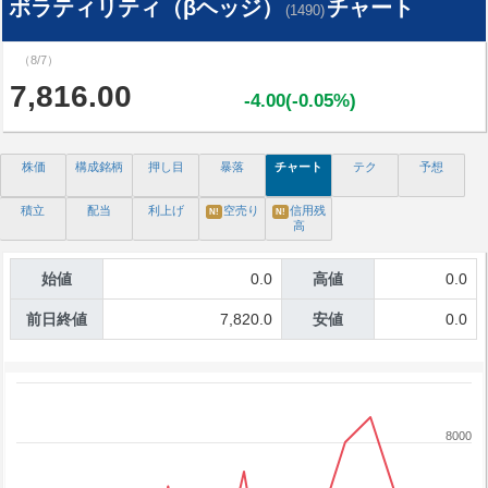
ボラティリティ（βヘッジ）
チャート
(1490)
（8/7）
7,816.00
-4.00(-0.05%)
株価
構成銘柄
押し目
暴落
チャート
テク
予想
積立
配当
利上げ
空売り
信用残
N!
N!
高
始値
0.0
高値
0.0
前日終値
7,820.0
安値
0.0
8000