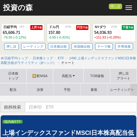
>
投資の森
押し目
Togg
日経平均
ドル円
NYダウ
(
8/7
)
(
5:55
)
(
5:50
)
上昇
円安
下落
予想
予想
予想
65,606.71
157.80
54,036.93
-76.55 (-0.12%)
-0.65 (-0.41%)
+151.83 (+0.28%)
押し目
レーティング
日本株比較
米国株比較
テーマ株
半導体株
日経平均トップ
日本株トップ
ETF
1490 上場インデックスファンドMSCI日本株
高配当低ボラティリティ（βヘッジ）
チャート
日本株
押し目
新NISA
高配当
TOB速報
N
トップ
アラート
配当
決算
予想
暴落
レーティング格
銘柄検索
国内株ETF
上場インデックスファンドMSCI日本株高配当低