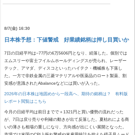
8/7(金) 16:30
日本株予想：下値警戒 好業績銘柄は押し目買いか
7日の日経平均は−77円の6万5606円となり、続落した。個別では
エムスリーや富士フイルムホールディングスが売られ、レーザー
テック、アマダ、ディスコといったハイテク・機械株も下落し
た。一方で非鉄金属の三菱マテリアルや医薬品のロート製薬、割
安感が意識されたAbalanceなどには買いが入った。
2026年の日本株は地固めから一段高へ、期待の銘柄は？ 有料版
レポート閲覧はこちら
今月の日経平均は前日までで＋1321円と買い優勢の流れだった
が、7日は戻り売りや利確の動きが出て反落した。夏枯れによる商
いの薄さも相場の重しになり、方向感が出にくい展開となった。
市場では米国のCPI上振れ警戒や米雇用統計を控えた様子見ムード