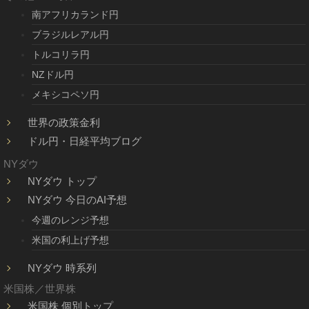
南アフリカランド円
ブラジルレアル円
トルコリラ円
NZドル円
メキシコペソ円
世界の政策金利
ドル円・日経平均ブログ
NYダウ
NYダウ トップ
NYダウ 今日のAI予想
今週のレンジ予想
米国の利上げ予想
NYダウ 時系列
米国株／世界株
米国株 個別トップ