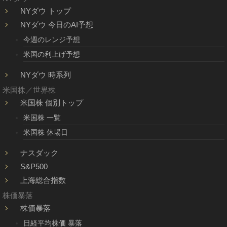
NYダウ トップ
NYダウ 今日のAI予想
今週のレンジ予想
米国の利上げ予想
NYダウ 時系列
米国株／世界株
米国株 個別トップ
米国株 一覧
米国株 休場日
ナスダック
S&P500
上海総合指数
株価暴落
株価暴落
日経平均株価 暴落