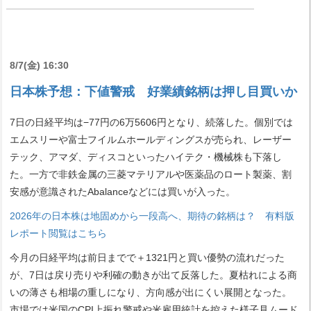
8/7(金) 16:30
日本株予想：下値警戒 好業績銘柄は押し目買いか
7日の日経平均は−77円の6万5606円となり、続落した。個別では
エムスリーや富士フイルムホールディングスが売られ、レーザー
テック、アマダ、ディスコといったハイテク・機械株も下落し
た。一方で非鉄金属の三菱マテリアルや医薬品のロート製薬、割
安感が意識されたAbalanceなどには買いが入った。
2026年の日本株は地固めから一段高へ、期待の銘柄は？ 有料版
レポート閲覧はこちら
今月の日経平均は前日までで＋1321円と買い優勢の流れだった
が、7日は戻り売りや利確の動きが出て反落した。夏枯れによる商
いの薄さも相場の重しになり、方向感が出にくい展開となった。
市場では米国のCPI上振れ警戒や米雇用統計を控えた様子見ムード