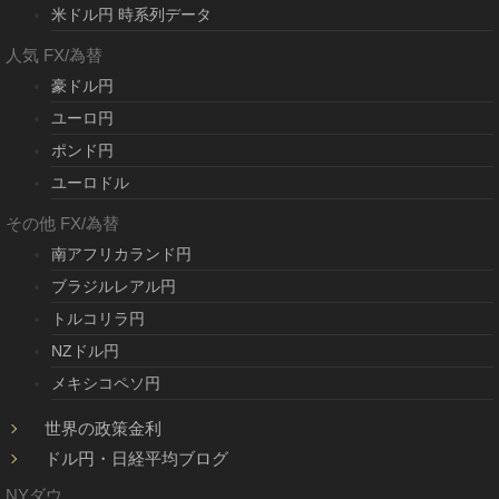
米ドル円 時系列データ
人気 FX/為替
豪ドル円
ユーロ円
ポンド円
ユーロドル
その他 FX/為替
南アフリカランド円
ブラジルレアル円
トルコリラ円
NZドル円
メキシコペソ円
世界の政策金利
ドル円・日経平均ブログ
NYダウ