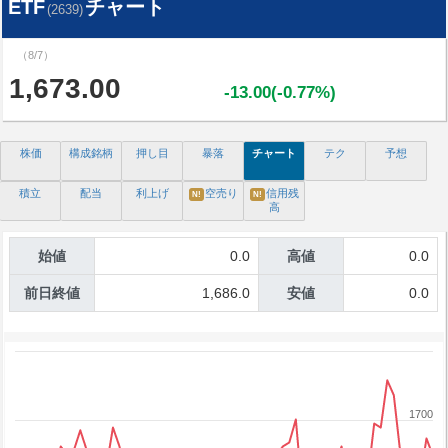
ETF
チャート
(2639)
（8/7）
1,673.00
-13.00(-0.77%)
株価
構成銘柄
押し目
暴落
チャート
テク
予想
積立
配当
利上げ
空売り
信用残
N!
N!
高
始値
0.0
高値
0.0
前日終値
1,686.0
安値
0.0
1700