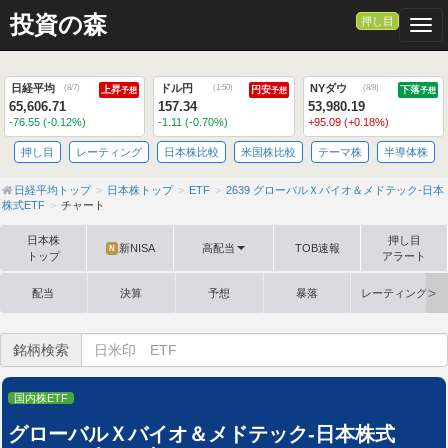
>
投資の森
押し目
Togg
日経平均
ドル円
NYダウ
(
8/7
)
(
1:50
)
(
8/8
)
上昇
円安
下落
予想
予想
予想
65,606.71
157.34
53,980.19
-76.55 (-0.12%)
-1.11 (-0.70%)
+95.09 (+0.18%)
押し目
レーティング
日本株比較
米国株比較
テーマ株
半導体株
日経平均トップ
日本株トップ
ETF
2639 グローバルＸバイオ＆メドテック-日本
株式ETF
チャート
日本株
押し目
新NISA
高配当
TOB速報
N
トップ
アラート
配当
決算
予想
暴落
レーティング格
銘柄検索
国内株ETF
グローバルＸバイオ＆メドテック-日本株式