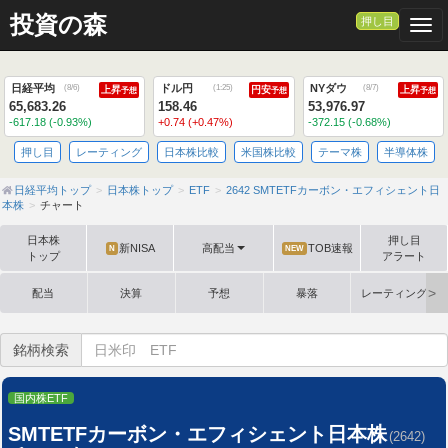
>
投資の森
押し目
Togg
日経平均
ドル円
NYダウ
(
8/6
)
(
1:25
)
(
8/7
)
上昇
円安
上昇
予想
予想
予想
65,683.26
158.46
53,976.97
-617.18 (-0.93%)
+0.74 (+0.47%)
-372.15 (-0.68%)
押し目
レーティング
日本株比較
米国株比較
テーマ株
半導体株
日経平均トップ
日本株トップ
ETF
2642 SMTETFカーボン・エフィシェント日
本株
チャート
日本株
押し目
新NISA
高配当
TOB速報
N
NEW
トップ
アラート
配当
決算
予想
暴落
レーティング格
銘柄検索
国内株ETF
SMTETFカーボン・エフィシェント日本株
(2642)