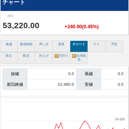
チャート
（8/6）
53,220.00
+240.00(0.45%)
株価
構成銘柄
押し目
暴落
チャート
テク
予想
積立
配当
利上げ
空売り
信用残
N!
N!
高
始値
0.0
高値
0.0
前日終値
52,980.0
安値
0.0
54 000