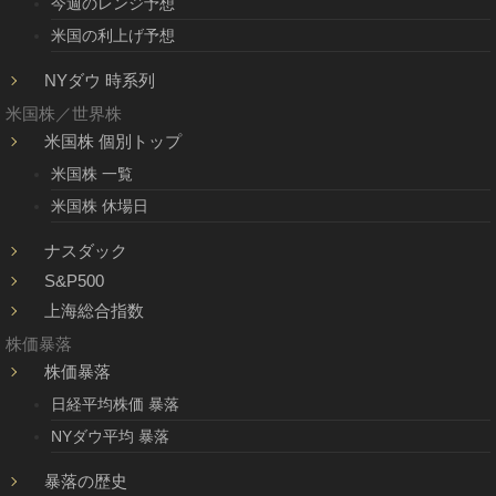
今週のレンジ予想
米国の利上げ予想
NYダウ 時系列
米国株／世界株
米国株 個別トップ
米国株 一覧
米国株 休場日
ナスダック
S&P500
上海総合指数
株価暴落
株価暴落
日経平均株価 暴落
NYダウ平均 暴落
暴落の歴史