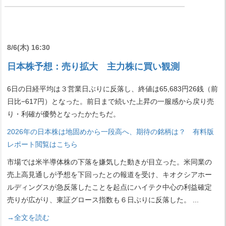
8/6(木) 16:30
日本株予想：売り拡大 主力株に買い観測
6日の日経平均は３営業日ぶりに反落し、終値は65,683円26銭（前
日比−617円）となった。前日まで続いた上昇の一服感から戻り売
り・利確が優勢となったかたちだ。
2026年の日本株は地固めから一段高へ、期待の銘柄は？ 有料版
レポート閲覧はこちら
市場では米半導体株の下落を嫌気した動きが目立った。米同業の
売上高見通しが予想を下回ったとの報道を受け、キオクシアホー
ルディングスが急反落したことを起点にハイテク中心の利益確定
売りが広がり、東証グロース指数も６日ぶりに反落した。
...
→全文を読む