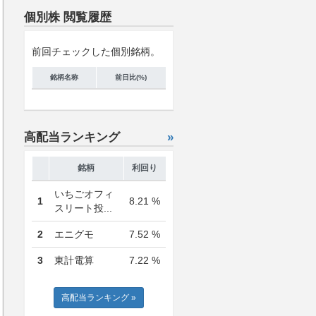
個別株 閲覧履歴
前回チェックした個別銘柄。
銘柄名称
前日比(%)
高配当ランキング
»
銘柄
利回り
いちごオフィ
1
8.21 %
スリート投...
2
エニグモ
7.52 %
3
東計電算
7.22 %
高配当ランキング »