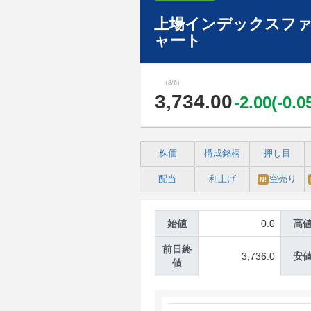
上場インデックスファ
ャート
（8/6）
3,734.00
-2.00(-0.
株価
構成銘柄
押し目
配当
利上げ
空売り
N!
始値
0.0
高
前日終
3,736.0
安
値