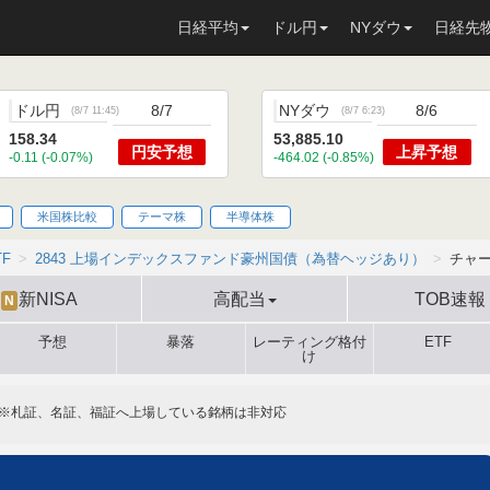
日経平均
ドル円
NYダウ
日経先
ドル円
8/7
NYダウ
8/6
(
8/7 11:45
)
(
8/7 6:23
)
158.34
53,885.10
円安
予想
上昇
予想
-0.11 (-0.07%)
-464.02 (-0.85%)
米国株比較
テーマ株
半導体株
TF
2843 上場インデックスファンド豪州国債（為替ヘッジあり）
チャ
新NISA
高配当
TOB速報
N
予想
暴落
レーティング格付
ETF
け
※札証、名証、福証へ上場している銘柄は非対応