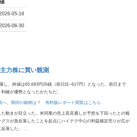
値
2026-05-18
2026-06-30
主力株に買い観測
し、終値は65,683円26銭（前日比−617円）となった。前日まで
・利確が優勢となったかたちだ。
段高へ、期待の銘柄は？ 有料版レポート閲覧はこちら
した動きが目立った。米同業の売上高見通しが予想を下回ったとの報
ングスが急反落したことを起点にハイテク中心の利益確定売りが広が
に反落した。
...