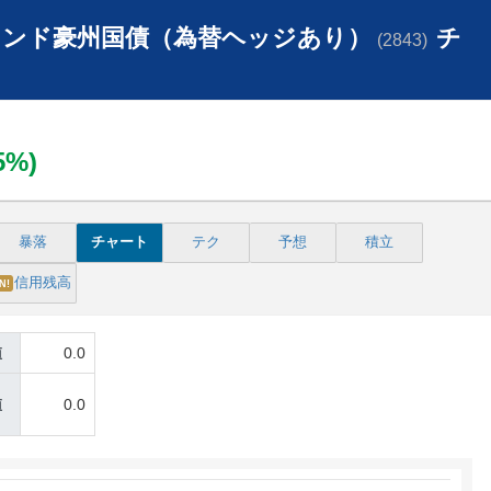
ンド豪州国債（為替ヘッジあり）
チ
(2843)
05%)
暴落
チャート
テク
予想
積立
信用残高
N!
値
0.0
値
0.0