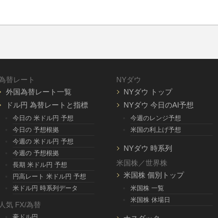
為替レート
NYダウ
外国為替レート一覧
NYダウ トップ
ドル円 為替レートと指標
NYダウ 今日のAI予想
今日の 米ドル円 予想
今週のレンジ予想
今日の 予想根拠
米国の利上げ予想
今週の 米ドル円 予想
NYダウ 時系列
今週の 予想根拠
米国株／世界株
長期 米ドル円 予想
米国株 個別トップ
円高レート 米ドル円 予想
米ドル円 時系列データ
米国株 一覧
米国株 休場日
人気 FX/為替
豪ドル円