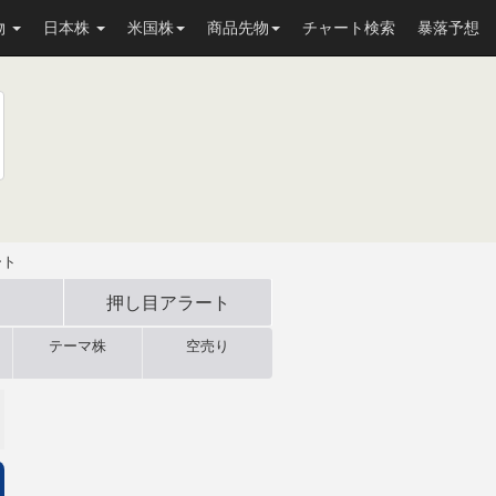
物
日本株
米国株
商品先物
チャート検索
暴落予想
ート
押し目
アラート
テーマ株
空売り