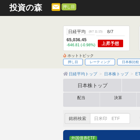
>
投資の森
押し目
日経平均
8/7
(
8/7 11:15
)
65,036.45
上昇
予想
-646.81 (-0.98%)
ホットトピック
押し目
レーティング
日本株比較
日経平均トップ
日本株トップ
E
日本株
トップ
配当
決算
銘柄検索
外国債券ETF