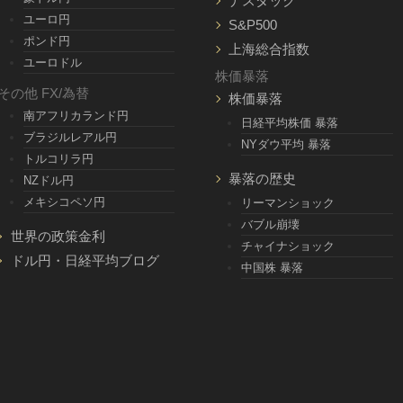
ナスダック
ユーロ円
S&P500
ポンド円
上海総合指数
ユーロドル
株価暴落
その他 FX/為替
株価暴落
南アフリカランド円
日経平均株価 暴落
ブラジルレアル円
NYダウ平均 暴落
トルコリラ円
暴落の歴史
NZドル円
メキシコペソ円
リーマンショック
バブル崩壊
世界の政策金利
チャイナショック
ドル円・日経平均ブログ
中国株 暴落