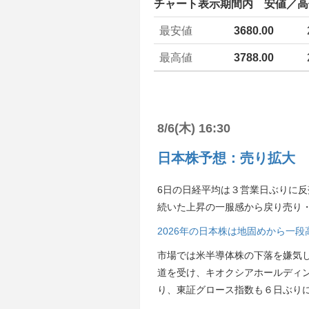
チャート表示期間内 安値／高
最安値
3680.00
最高値
3788.00
8/6(木) 16:30
日本株予想：売り拡大 
6日の日経平均は３営業日ぶりに反落
続いた上昇の一服感から戻り売り
2026年の日本株は地固めから一
市場では米半導体株の下落を嫌気
道を受け、キオクシアホールディ
り、東証グロース指数も６日ぶり