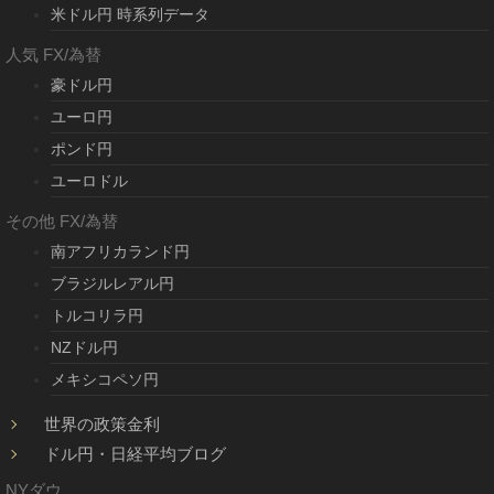
米ドル円 時系列データ
人気 FX/為替
豪ドル円
ユーロ円
ポンド円
ユーロドル
その他 FX/為替
南アフリカランド円
ブラジルレアル円
トルコリラ円
NZドル円
メキシコペソ円
世界の政策金利
ドル円・日経平均ブログ
NYダウ