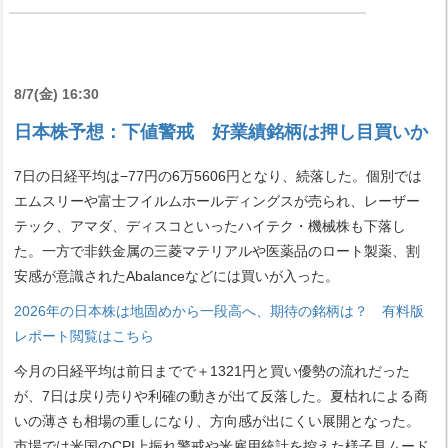
8/7(金) 16:30
日本株予想：下値警戒 好業績銘柄は押し目買いか
7日の日経平均は−77円の6万5606円となり、続落した。個別では
エムスリーや富士フイルムホールディングスが売られ、レーザー
テック、アマダ、ディスコといったハイテク・機械株も下落し
た。一方で非鉄金属の三菱マテリアルや医薬品のロート製薬、割
安感が意識されたAbalanceなどには買いが入った。
2026年の日本株は地固めから一段高へ、期待の銘柄は？ 有料版
レポート閲覧はこちら
今月の日経平均は前日までで＋1321円と買い優勢の流れだった
が、7日は戻り売りや利確の動きが出て反落した。夏枯れによる商
いの薄さも相場の重しになり、方向感が出にくい展開となった。
市場では米国のCPI上振れ警戒や米雇用統計を控えた様子見ムード