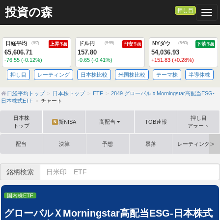
>
投資の森
押し目
Togg
日経平均
ドル円
NYダウ
(
8/7
)
(
5:55
)
(
5:50
)
上昇
円安
下落
予想
予想
予想
65,606.71
157.80
54,036.93
-76.55 (-0.12%)
-0.65 (-0.41%)
+151.83 (+0.28%)
押し目
レーティング
日本株比較
米国株比較
テーマ株
半導体株
日経平均トップ
日本株トップ
ETF
2849 グローバルＸMorningstar高配当ESG-
日本株式ETF
チャート
日本株
押し目
新NISA
高配当
TOB速報
N
トップ
アラート
配当
決算
予想
暴落
レーティング格
銘柄検索
国内株ETF
グローバルＸMorningstar高配当ESG-日本株式