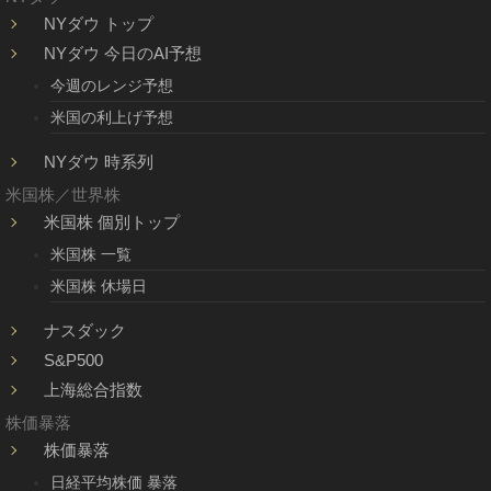
NYダウ トップ
NYダウ 今日のAI予想
今週のレンジ予想
米国の利上げ予想
NYダウ 時系列
米国株／世界株
米国株 個別トップ
米国株 一覧
米国株 休場日
ナスダック
S&P500
上海総合指数
株価暴落
株価暴落
日経平均株価 暴落