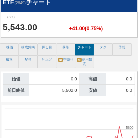
ETF
チャート
(2849)
（8/7）
5,543.00
+41.00(0.75%)
株価
構成銘柄
押し目
暴落
チャート
テク
予想
積立
配当
利上げ
空売り
信用残
N!
N!
高
始値
0.0
高値
0.0
前日終値
5,502.0
安値
0.0
5600