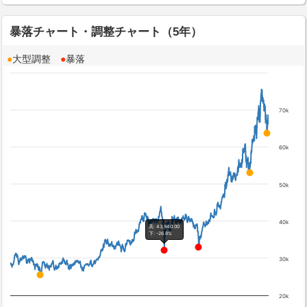
暴落チャート・調整チャート（5年）
●
大型調整
●
暴落
70k
60k
50k
40k
高: 43,940.00
下: -26.8%
30k
20k