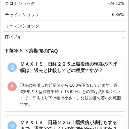
コロナショック
-24.10%
チャイナショック
-6.35%
リーマンショック
-
ITバブル
-
下落率と下落期間のFAQ
ＭＡＸＩＳ 日経２２５上場投信の現在の下げ
Q
幅は、過去と比較してどの程度ですか？
現在の株価は直近高値から-10.0%下落しています。過
A
去5年の大型調整平均（-15.62%）との差は約5.6ポイン
トで、平均より下げ幅は小さく、比較的落ち着いた範囲
です。
ＭＡＸＩＳ 日経２２５上場投信が底打ちする
Q
まで、通常どのくらいの期間がかかりますか？