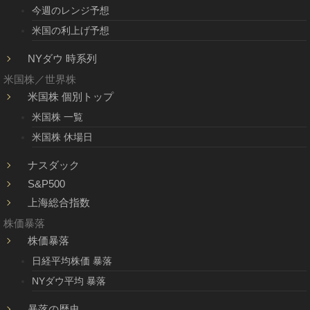
今週のレンジ予想
米国の利上げ予想
NYダウ 時系列
米国株／世界株
米国株 個別トップ
米国株 一覧
米国株 休場日
ナスダック
S&P500
上海総合指数
株価暴落
株価暴落
日経平均株価 暴落
NYダウ平均 暴落
暴落の歴史