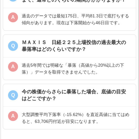
過去のデータでは最短175日、平均81.3日で底打ちする
A
傾向があります。現在は下落開始から46日目です。
ＭＡＸＩＳ 日経２２５上場投信の過去最大の
Q
暴落率はどのくらいですか？
過去5年間では明確な「暴落（高値から20%以上の下
A
落）」データを取得できませんでした。
今の株価からさらに暴落した場合、底値の目安
Q
はどこですか？
大型調整平均下落率（-15.62%）を直近高値に当てはめ
A
ると、63,706円付近が目安になります。