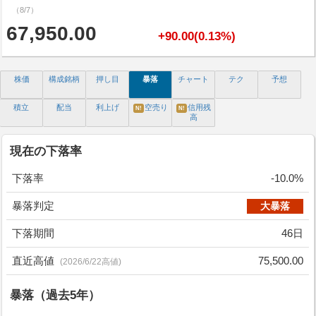
（8/7）
67,950.00
+90.00(0.13%)
株価
構成銘柄
押し目
暴落
チャート
テク
予想
積立
配当
利上げ
空売り
信用残
N!
N!
高
現在の下落率
下落率
-10.0%
暴落判定
大暴落
下落期間
46日
直近高値
75,500.00
(2026/6/22高値)
暴落（過去5年）