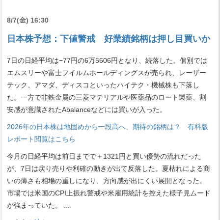
8/7(金) 16:30
日本株予想：下値警戒 好業績銘柄は押し目買いか
7日の日経平均は−77円の6万5606円となり、続落した。個別では
エムスリーや富士フイルムホールディングスが売られ、レーザー
テック、アマダ、ディスコといったハイテク・機械株も下落し
た。一方で非鉄金属の三菱マテリアルや医薬品のロート製薬、割
安感が意識されたAbalanceなどには買いが入った。
2026年の日本株は地固めから一段高へ、期待の銘柄は？ 有料版
レポート閲覧はこちら
今月の日経平均は前日までで＋1321円と買い優勢の流れだった
が、7日は戻り売りや利確の動きが出て反落した。夏枯れによる商
いの薄さも相場の重しになり、方向感が出にくい展開となった。
市場では米国のCPI上振れ警戒や米雇用統計を控えた様子見ムード
が強まっていた。
...