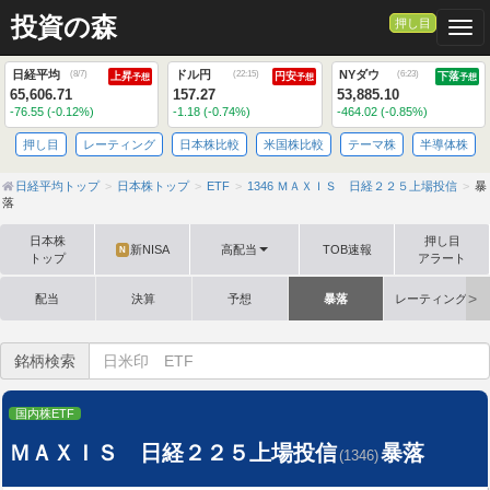
投資の森
押し目
Togg
日経平均
ドル円
NYダウ
(
8/7
)
(
22:15
)
(
6:23
)
上昇
円安
下落
予想
予想
予想
65,606.71
157.27
53,885.10
-76.55 (-0.12%)
-1.18 (-0.74%)
-464.02 (-0.85%)
押し目
レーティング
日本株比較
米国株比較
テーマ株
半導体株
日経平均トップ
日本株トップ
ETF
1346 ＭＡＸＩＳ 日経２２５上場投信
暴
落
日本株
押し目
新NISA
高配当
TOB速報
N
トップ
アラート
配当
決算
予想
暴落
レーティング格
銘柄検索
国内株ETF
ＭＡＸＩＳ 日経２２５上場投信
暴落
(1346)