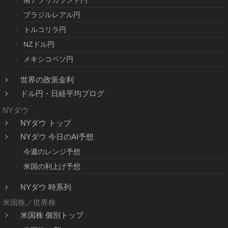
南アフリカランド円
ブラジルレアル円
トルコリラ円
NZドル円
メキシコペソ円
世界の政策金利
ドル円・日経平均ブログ
NYダウ
NYダウ トップ
NYダウ 今日のAI予想
今週のレンジ予想
米国の利上げ予想
NYダウ 時系列
米国株／世界株
米国株 個別トップ