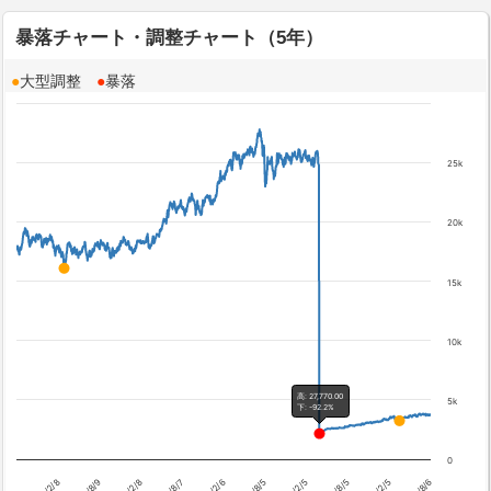
暴落チャート・調整チャート（5年）
●
大型調整
●
暴落
25k
20k
15k
10k
高: 27,770.00
5k
下: -92.2%
0