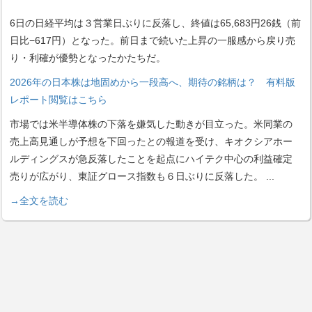
6日の日経平均は３営業日ぶりに反落し、終値は65,683円26銭（前
日比−617円）となった。前日まで続いた上昇の一服感から戻り売
り・利確が優勢となったかたちだ。
2026年の日本株は地固めから一段高へ、期待の銘柄は？ 有料版
レポート閲覧はこちら
市場では米半導体株の下落を嫌気した動きが目立った。米同業の
売上高見通しが予想を下回ったとの報道を受け、キオクシアホー
ルディングスが急反落したことを起点にハイテク中心の利益確定
売りが広がり、東証グロース指数も６日ぶりに反落した。
...
→全文を読む