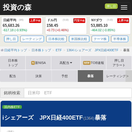
投資の森
押し目
Togg
日経平均
ドル円
NYダウ
(
8/6
)
(
5:10
)
(
5:10
)
上昇
円安
上昇
予想
予想
予想
65,683.26
158.45
53,885.10
-617.18 (-0.93%)
+0.73 (+0.46%)
-464.02 (-0.85%)
押し目
レーティング
日本株比較
米国株比較
テーマ株
半導体株
日経平均トップ
日本株トップ
ETF
1364 iシェアーズ JPX日経400ETF
暴落
日本株
押し目
新NISA
高配当
TOB速報
N
NEW
トップ
アラート
配当
決算
予想
暴落
レーティング格
銘柄検索
国内株ETF
iシェアーズ JPX日経400ETF
暴落
(1364)
（8/6）