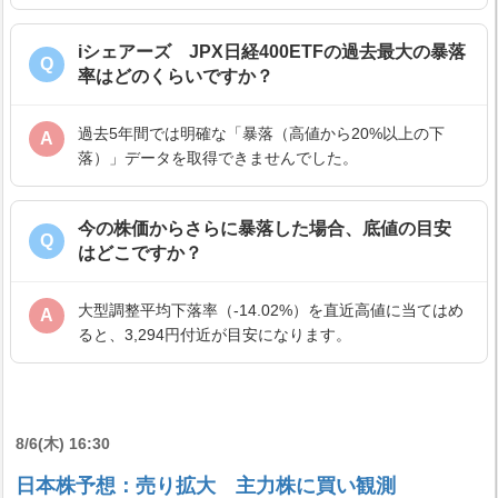
iシェアーズ JPX日経400ETFの過去最大の暴落
Q
率はどのくらいですか？
過去5年間では明確な「暴落（高値から20%以上の下
A
落）」データを取得できませんでした。
今の株価からさらに暴落した場合、底値の目安
Q
はどこですか？
大型調整平均下落率（-14.02%）を直近高値に当てはめ
A
ると、3,294円付近が目安になります。
8/6(木) 16:30
日本株予想：売り拡大 主力株に買い観測