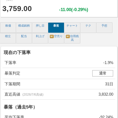
3,759.00
-11.00(-0.29%)
株価
構成銘柄
押し目
暴落
チャート
テク
予想
積立
配当
利上げ
空売り
信用残
N!
N!
高
現在の下落率
下落率
-1.9%
暴落判定
通常
下落期間
31日
直近高値
3,832.00
(2026/7/6高値)
暴落（過去5年）
平均下落率
-92.24%