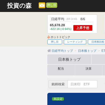
投資の森
押し目
日経平均
8/6
(
8/6 14:43
)
65,678.28
上昇
予想
-622.16 (-0.94%)
ホットトピック
押し目
レーティング
日本株比較
日経平均トップ
日本株トップ
E
日本株
トップ
配当
決算
銘柄検索
未設定