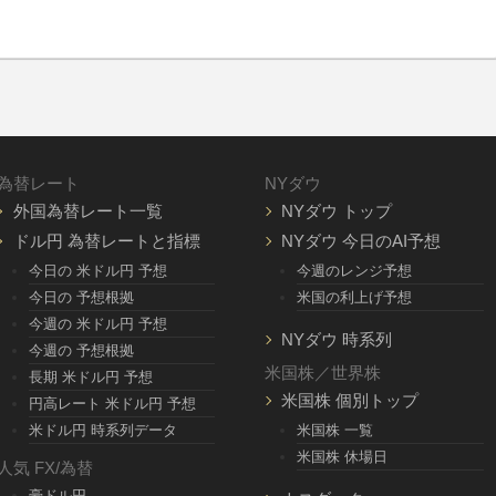
為替レート
NYダウ
外国為替レート一覧
NYダウ トップ
ドル円 為替レートと指標
NYダウ 今日のAI予想
今日の 米ドル円 予想
今週のレンジ予想
今日の 予想根拠
米国の利上げ予想
今週の 米ドル円 予想
NYダウ 時系列
今週の 予想根拠
米国株／世界株
長期 米ドル円 予想
米国株 個別トップ
円高レート 米ドル円 予想
米ドル円 時系列データ
米国株 一覧
米国株 休場日
人気 FX/為替
豪ドル円