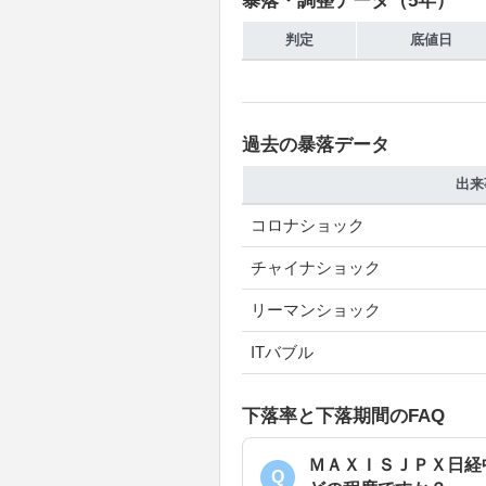
暴落・調整データ（5年）
判定
底値日
過去の暴落データ
出来
コロナショック
チャイナショック
リーマンショック
ITバブル
下落率と下落期間のFAQ
ＭＡＸＩＳＪＰＸ日経
Q