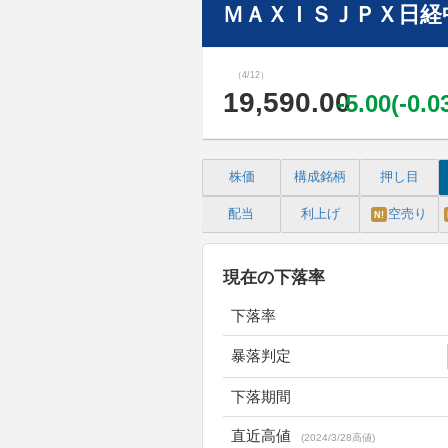
ＭＡＸＩＳＪＰＸ日経
（4/12）
19,590.00
-5.00(-0.
株価
構成銘柄
押し目
配当
利上げ
空売り
N!
現在の下落率
下落率
暴落判定
下落期間
直近高値
(2024/3/28高値)