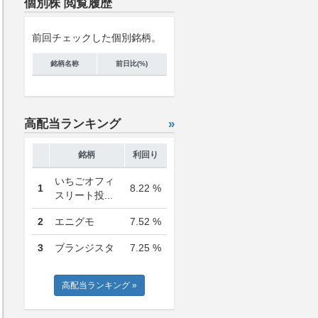
個別株 閲覧履歴
前回チェックした個別銘柄。
銘柄名称
前日比(%)
高配当ランキング
»
銘柄
利回り
いちごオフィ
1
8.22 %
スリート投...
2
エニグモ
7.52 %
3
ブランジスタ
7.25 %
高配当ランキング »