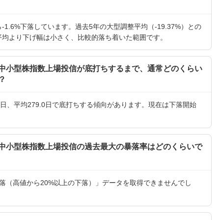
1.6%下落しています。過去5年の大型調整平均（-19.37%）との
、平均より下げ幅は小さく、比較的落ち着いた範囲です。
中小型株指数上場投信が底打ちするまで、通常どのくらい
？
9日、平均279.0日で底打ちする傾向があります。現在は下落開始
中小型株指数上場投信の過去最大の暴落率はどのくらいで
落（高値から20%以上の下落）」データを取得できませんでし