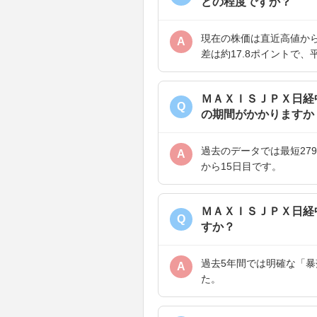
どの程度ですか？
現在の株価は直近高値から-
A
差は約17.8ポイントで
ＭＡＸＩＳＪＰＸ日経
Q
の期間がかかりますか
過去のデータでは最短27
A
から15日目です。
ＭＡＸＩＳＪＰＸ日経
Q
すか？
過去5年間では明確な「暴
A
た。