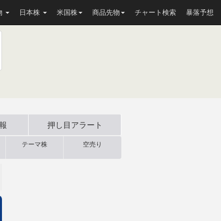
物
日本株
米国株
商品先物
チャート検索
暴落予想
速報
押し目
アラート
テーマ株
空売り