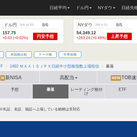
日経平均
ドル円
NYダウ
日経先
ドル円
8/6
NYダウ
8/5
(
8/6 14:55
)
(
8/6 6:22
)
157.75
54,349.12
円安
予想
上昇
予想
+0.03 (+0.02%)
+263.24 (+0.49%)
米国株比較
テーマ株
半導体株
TF
1492 ＭＡＸＩＳＪＰＸ日経中小型株指数上場投信
暴落
新NISA
高配当
TOB
N
NEW
予想
暴落
レーティング格付
ETF
け
※札証、名証、福証へ上場している銘柄は非対応