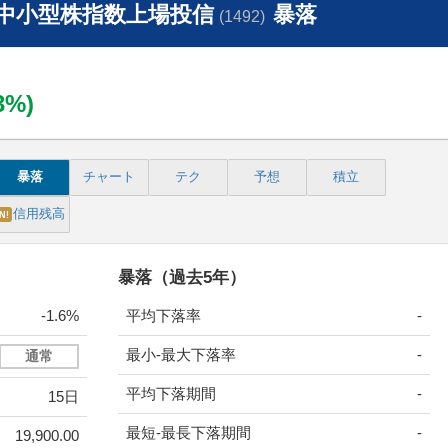
中小型株指数上場投信
暴落
(1492)
03%)
暴落
チャート
テク
予想
積立
信用残高
N!
暴落（過去5年）
-1.6%
平均下落率
-
最小-最大下落率
-
通常
平均下落期間
-
15日
最短-最長下落期間
-
19,900.00