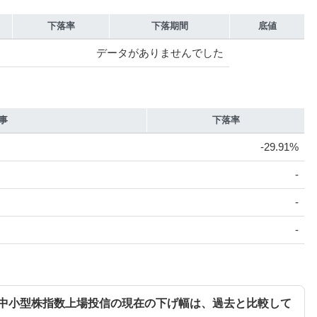
下落率
下落期間
底値
データがありませんでした
事
下落率
-29.91%
-
-
-
中小型株指数上場投信の現在の下げ幅は、過去と比較して