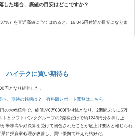
落した場合、底値の目安はどこですか？
.37%）を直近高値に当てはめると、16,045円付近が目安になりま
 ハイテクに買い期待も
300円となり続伸した。
段高へ、期待の銘柄は？ 有料版レポート閲覧はこちら
42円の大幅続伸で、終値が6万6300円44銭となり、2週間ぶりに6万
ストとソフトバンクグループの2銘柄だけで約1243円分を押し上
株が米株高や好決算を受けて物色されたことが底上げ要因と報じられ
背景に投資家心理が改善し、買い優勢で終えた格好だ。
...