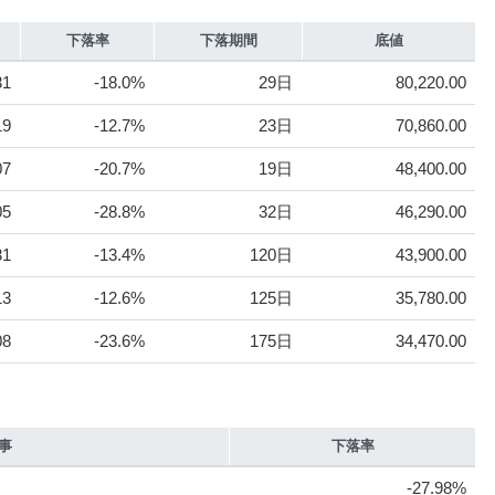
下落率
下落期間
底値
31
-18.0%
29日
80,220.00
19
-12.7%
23日
70,860.00
07
-20.7%
19日
48,400.00
05
-28.8%
32日
46,290.00
31
-13.4%
120日
43,900.00
13
-12.6%
125日
35,780.00
08
-23.6%
175日
34,470.00
事
下落率
-27.98%