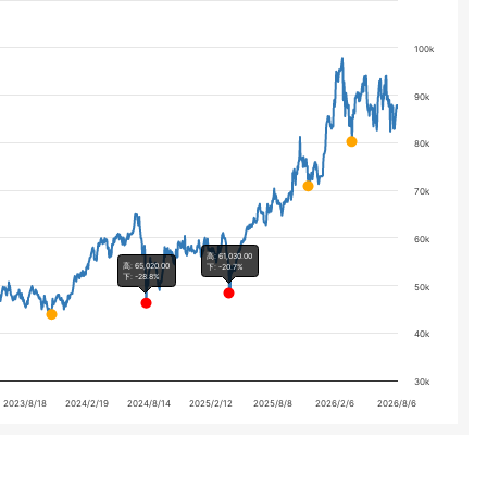
100k
90k
80k
70k
60k
高: 61,030.00
高: 65,020.00
下: -20.7%
下: -28.8%
50k
40k
30k
2023/8/18
2024/2/19
2024/8/14
2025/2/12
2025/8/8
2026/2/6
2026/8/6