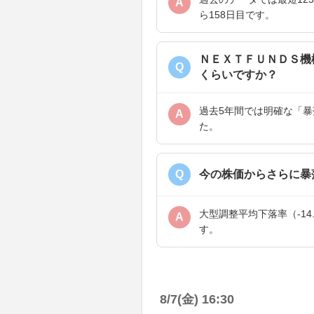
A
ら158日目です。
ＮＥＸＴＦＵＮＤＳ機
Q
くらいですか？
過去5年間では明確な「暴
A
た。
Q
今の株価からさらに暴
大型調整平均下落率（-14
A
す。
8/7(金) 16:30