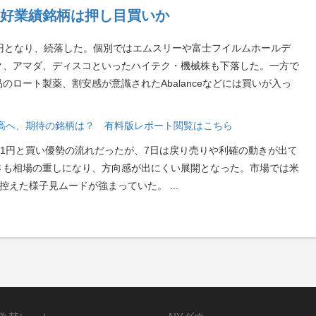
好業績銘柄は押し目買いか
06円となり、続落した。個別ではエムスリーや富士フイルムホールデ
ク、アマダ、ディスコといったハイテク・機械株も下落した。一方で
ロート製薬、割安感が意識されたAbalanceなどには買いが入っ
段高へ、期待の銘柄は？ 有料版レポート閲覧はこちら
21円と買い優勢の流れだったが、7日は戻り売りや利確の動きが出て
さも相場の重しになり、方向感が出にくい展開となった。市場では米
を控えた様子見ムードが強まっていた。
...