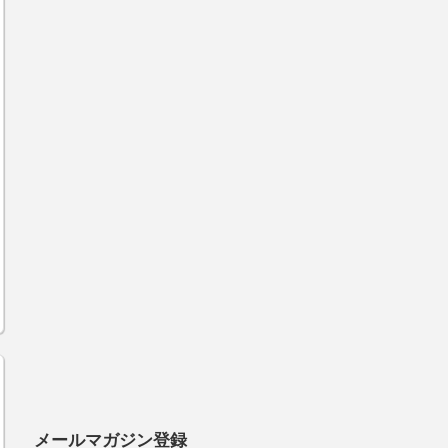
メールマガジン登録