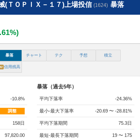
械(ＴＯＰＩＸ－１７)上場投信
暴落
(1624)
0.61%)
暴落
チャート
テク
予想
積立
信用残高
N!
暴落（過去5年）
-10.8%
平均下落率
-24.36%
最小-最大下落率
-20.69 〜 -28.81%
調整
158日
平均下落期間
75.3日
97,820.00
最短-最長下落期間
19 〜 175