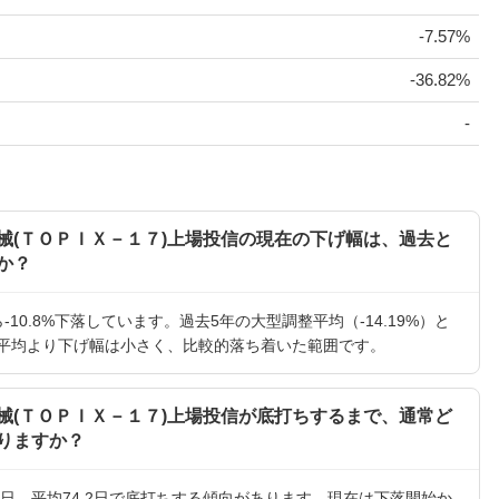
-7.57%
-36.82%
-
械(ＴＯＰＩＸ－１７)上場投信の現在の下げ幅は、過去と
か？
10.8%下落しています。過去5年の大型調整平均（-14.19%）と
、平均より下げ幅は小さく、比較的落ち着いた範囲です。
械(ＴＯＰＩＸ－１７)上場投信が底打ちするまで、通常ど
りますか？
5日、平均74.2日で底打ちする傾向があります。現在は下落開始か